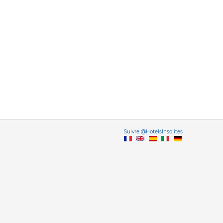
Vers
Suivre @HotelsInsolites
English version