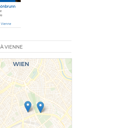
chönbrunn
le
de
e Vienne
À VIENNE