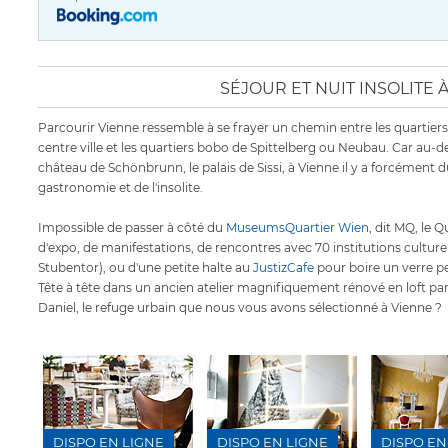
SÉJOUR ET NUIT INSOLITE 
Parcourir Vienne ressemble à se frayer un chemin entre les quartiers
centre ville et les quartiers bobo de Spittelberg ou Neubau. Car au-d
château de Schönbrunn, le palais de Sissi, à Vienne il y a forcément d
gastronomie et de l'insolite.
Impossible de passer à côté du
MuseumsQuartier Wien
, dit MQ, le 
d'expo, de manifestations, de rencontres avec 70 institutions culture
Stubentor), ou d'une petite halte au
JustizCafe
pour boire un verre per
Tête à tête dans un ancien atelier magnifiquement rénové en loft pa
Daniel, le refuge urbain que nous vous avons sélectionné à Vienne ?
DISPO EN LIGNE
DISPO EN LIGNE
DISPO EN