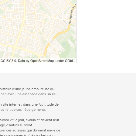
r CC BY 3.0. Data by OpenStreetMap, under ODbL.
t 'histoire d'une jeune amoureuse qui
 chéri avec une escapade dans un lieu
 site internet, dans une foultitude de
s parlait de ces hébergements
s.com vit le jour, évolua et devient leur
gé, d'autres suivront.
vrer ces adresses qui donnent envie de
ien, de voyager à côté de chez soi ou