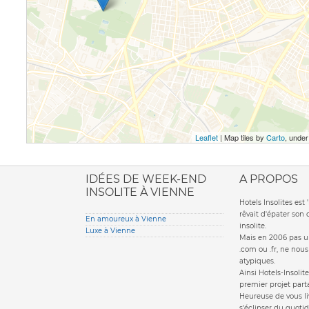
Leaflet
| Map tiles by
Carto
, unde
ione italiana
IDÉES DE WEEK-END
A PROPOS
INSOLITE À VIENNE
Hotels Insolites es
rêvait d'épater son
En amoureux à Vienne
insolite.
Luxe à Vienne
Mais en 2006 pas un
.com ou .fr, ne nou
atypiques.
Ainsi Hotels-Insolite
premier projet parta
Heureuse de vous li
s'éclipser du quotid