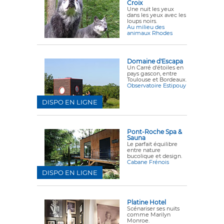
Croix
Une nuit les yeux
dans les yeux avec les
loups noirs.
Au milieu des
animaux Rhodes
Domaine d'Escapa
Un Carré d'étoiles en
pays gascon, entre
Toulouse et Bordeaux.
Observatoire Estipouy
DISPO EN LIGNE
Pont-Roche Spa &
Sauna
Le parfait équilibre
entre nature
bucolique et design.
Cabane Frénois
DISPO EN LIGNE
Platine Hotel
Scénariser ses nuits
comme Marilyn
Monroe.