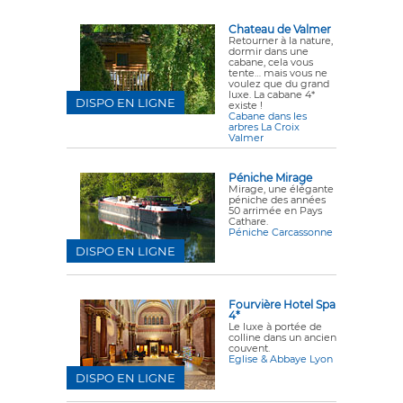
Chateau de Valmer
Retourner à la nature,
dormir dans une
cabane, cela vous
tente… mais vous ne
voulez que du grand
luxe. La cabane 4*
DISPO EN LIGNE
existe !
Cabane dans les
arbres La Croix
Valmer
Péniche Mirage
Mirage, une élégante
péniche des années
50 arrimée en Pays
Cathare.
Péniche Carcassonne
DISPO EN LIGNE
Fourvière Hotel Spa
4*
Le luxe à portée de
colline dans un ancien
couvent.
Eglise & Abbaye Lyon
DISPO EN LIGNE