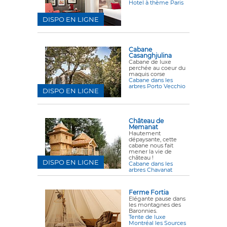
Hotel à thème Paris
DISPO EN LIGNE
Cabane
Casanghjulina
Cabane de luxe
perchée au coeur du
maquis corse
Cabane dans les
arbres Porto Vecchio
DISPO EN LIGNE
Château de
Memanat
Hautement
dépaysante, cette
cabane nous fait
mener la vie de
château !
DISPO EN LIGNE
Cabane dans les
arbres Chavanat
Ferme Fortia
Elégante pause dans
les montagnes des
Baronnies.
Tente de luxe
Montréal les Sources