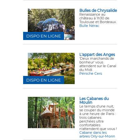
Bulles de Chrysalide
Renaissance au
château à 1h30 de
Toulouse et Bordeaux.
Bulle Nérac
DISPO EN LIGNE
L'appart des Anges
'Deux marchands de
bonheur' vous
attendent sur le Canal
du Midi.
Péniche Cers
DISPO EN LIGNE
Les Cabanes du
Moulin
Le temps d'une nuit,
se couper du monde
à une heure de Paris :
trois cabanes
perchées ultra
confortables
n'attendent que vous !
Cabane dans les
arbres Orly-sur-Morin