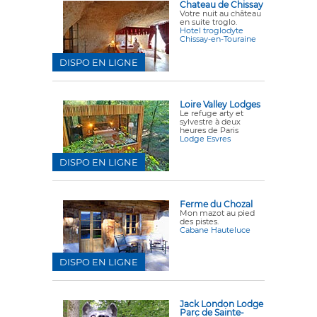
Chateau de Chissay
Votre nuit au château
en suite troglo.
Hotel troglodyte
Chissay-en-Touraine
DISPO EN LIGNE
Loire Valley Lodges
Le refuge arty et
sylvestre à deux
heures de Paris
Lodge Esvres
DISPO EN LIGNE
Ferme du Chozal
Mon mazot au pied
des pistes.
Cabane Hauteluce
DISPO EN LIGNE
Jack London Lodge
Parc de Sainte-