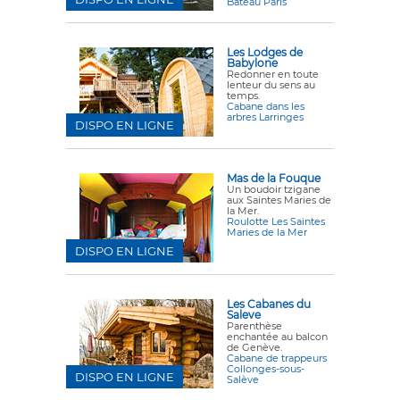
Bateau Paris
Les Lodges de
Babylone
Redonner en toute
lenteur du sens au
temps.
Cabane dans les
arbres Larringes
DISPO EN LIGNE
Mas de la Fouque
Un boudoir tzigane
aux Saintes Maries de
la Mer.
Roulotte Les Saintes
Maries de la Mer
DISPO EN LIGNE
Les Cabanes du
Saleve
Parenthèse
enchantée au balcon
de Genève.
Cabane de trappeurs
Collonges-sous-
DISPO EN LIGNE
Salève