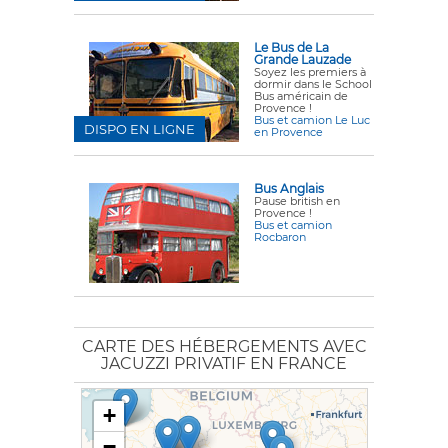
Le Bus de La
Grande Lauzade
Soyez les premiers à
dormir dans le School
Bus américain de
Provence !
Bus et camion Le Luc
DISPO EN LIGNE
en Provence
Bus Anglais
Pause british en
Provence !
Bus et camion
Rocbaron
CARTE DES HÉBERGEMENTS AVEC
JACUZZI PRIVATIF EN FRANCE
+
−