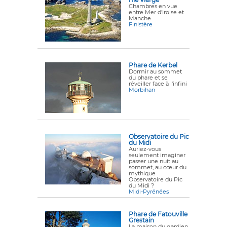
Chambres en vue
entre Mer d'Iroise et
Manche
Finistère
Phare de Kerbel
Dormir au sommet
du phare et se
réveiller face à l'infini
Morbihan
Observatoire du Pic
du Midi
Auriez-vous
seulement imaginer
passer une nuit au
sommet, au cœur du
mythique
Observatoire du Pic
du Midi ?
Midi-Pyrénées
Phare de Fatouville
Grestain
La maison du gardien