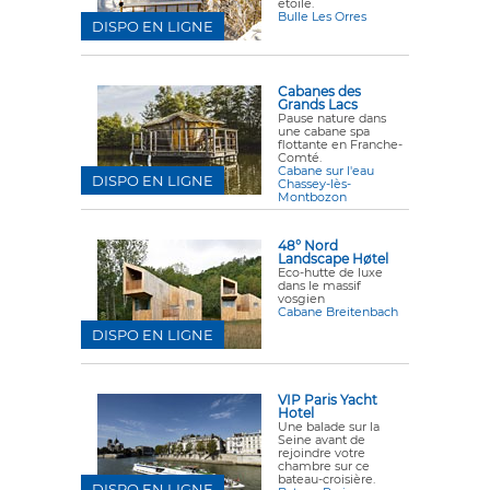
étoile.
Bulle Les Orres
DISPO EN LIGNE
Cabanes des
Grands Lacs
Pause nature dans
une cabane spa
flottante en Franche-
Comté.
Cabane sur l'eau
DISPO EN LIGNE
Chassey-lès-
Montbozon
48° Nord
Landscape Høtel
Eco-hutte de luxe
dans le massif
vosgien
Cabane Breitenbach
DISPO EN LIGNE
VIP Paris Yacht
Hotel
Une balade sur la
Seine avant de
rejoindre votre
chambre sur ce
bateau-croisière.
DISPO EN LIGNE