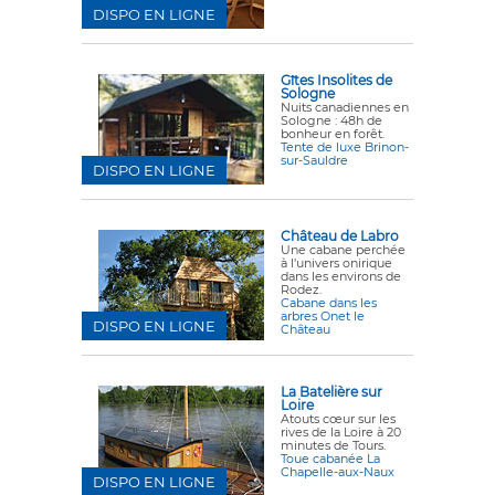
DISPO EN LIGNE
Gîtes Insolites de
Sologne
Nuits canadiennes en
Sologne : 48h de
bonheur en forêt.
Tente de luxe Brinon-
sur-Sauldre
DISPO EN LIGNE
Château de Labro
Une cabane perchée
à l'univers onirique
dans les environs de
Rodez.
Cabane dans les
arbres Onet le
DISPO EN LIGNE
Château
La Batelière sur
Loire
Atouts cœur sur les
rives de la Loire à 20
minutes de Tours.
Toue cabanée La
Chapelle-aux-Naux
DISPO EN LIGNE