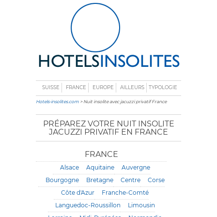
SUISSE
FRANCE
EUROPE
AILLEURS
TYPOLOGIE
Hotels-insolites.com
> Nuit insolite avec jacuzzi privatif France
PRÉPAREZ VOTRE NUIT INSOLITE
JACUZZI PRIVATIF EN FRANCE
FRANCE
Alsace
Aquitaine
Auvergne
Bourgogne
Bretagne
Centre
Corse
Côte d'Azur
Franche-Comté
Languedoc-Roussillon
Limousin