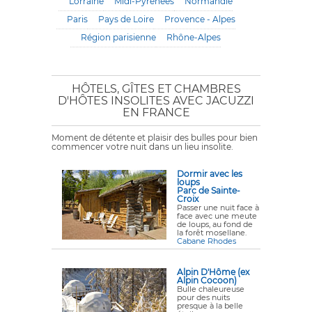
Lorraine
Midi-Pyrénées
Normandie
Paris
Pays de Loire
Provence - Alpes
Région parisienne
Rhône-Alpes
HÔTELS, GÎTES ET CHAMBRES
D'HÔTES INSOLITES AVEC JACUZZI
EN FRANCE
Moment de détente et plaisir des bulles pour bien
commencer votre nuit dans un lieu insolite.
Dormir avec les
loups
Parc de Sainte-
Croix
Passer une nuit face à
face avec une meute
de loups, au fond de
la forêt mosellane.
Cabane Rhodes
Alpin D'Hôme (ex
Alpin Cocoon)
Bulle chaleureuse
pour des nuits
presque à la belle