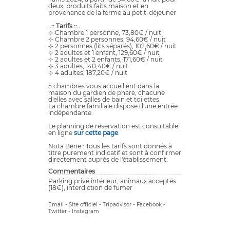
deux, produits faits maison et en
provenance de la ferme au petit-déjeuner
..:: Tarifs ::..
⊹ Chambre 1 personne, 73,80€ / nuit
⊹ Chambre 2 personnes, 94,60€ / nuit
⊹ 2 personnes (lits séparés), 102,60€ / nuit
⊹ 2 adultes et 1 enfant, 129,60€ / nuit
⊹ 2 adultes et 2 enfants, 171,60€ / nuit
⊹ 3 adultes, 140,40€ / nuit
⊹ 4 adultes, 187,20€ / nuit
5 chambres vous accueillent dans la
maison du gardien de phare, chacune
d'elles avec salles de bain et toilettes.
La chambre familiale dispose d'une entrée
indépendante.
Le planning de réservation est consultable
en ligne
sur cette page
.
Nota Bene : Tous les tarifs sont donnés à
titre purement indicatif et sont à confirmer
directement auprès de l'établissement.
Commentaires
Parking privé intérieur, animaux acceptés
(18€), interdiction de fumer
Email
-
Site officiel
-
Tripadvisor
-
Facebook
-
Twitter
-
Instagram