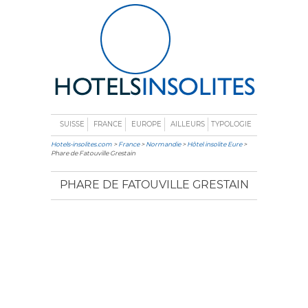
SUISSE
FRANCE
EUROPE
AILLEURS
TYPOLOGIE
Hotels-insolites.com
>
France
>
Normandie
>
Hôtel insolite Eure
>
Phare de Fatouville Grestain
PHARE DE FATOUVILLE GRESTAIN