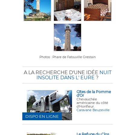
Photos : Phare de Fatouville Grestain
A LA RECHERCHE D'UNE IDÉE
NUIT
INSOLITE DANS L' EURE
?
Gîtes de la Pomme
d'Or
Chevauchée
américaine du côté
d'Honfleur.
Caravane Beuzeville
DISPO EN LIGNE
Le Refuge du Clos