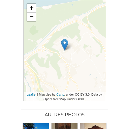
+
−
Leaflet
| Map tiles by
Carto
, under CC BY 3.0. Data by
OpenStreetMap, under ODbL.
AUTRES PHOTOS