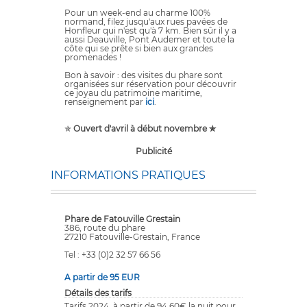
Pour un week-end au charme 100%
normand, filez jusqu'aux rues pavées de
Honfleur qui n'est qu'à 7 km. Bien sûr il y a
aussi Deauville, Pont Audemer et toute la
côte qui se prête si bien aux grandes
promenades !
Bon à savoir : des visites du phare sont
organisées sur réservation pour découvrir
ce joyau du patrimoine maritime,
renseignement par
ici
.
✯
Ouvert d'avril à début novembre ✯
Publicité
INFORMATIONS PRATIQUES
Phare de Fatouville Grestain
386, route du phare
27210 Fatouville-Grestain, France
Tel : +33 (0)2 32 57 66 56
A partir de 95 EUR
Détails des tarifs
Tarifs 2024, à partir de 94,60€ la nuit pour