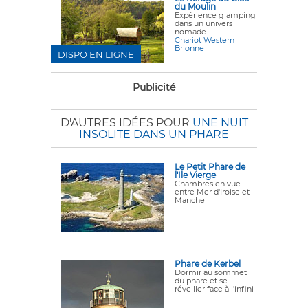
du Moulin
Expérience glamping
dans un univers
nomade.
Chariot Western
Brionne
DISPO EN LIGNE
Publicité
D'AUTRES IDÉES POUR
UNE NUIT
INSOLITE DANS UN PHARE
Le Petit Phare de
l'Ile Vierge
Chambres en vue
entre Mer d'Iroise et
Manche
Phare de Kerbel
Dormir au sommet
du phare et se
réveiller face à l'infini