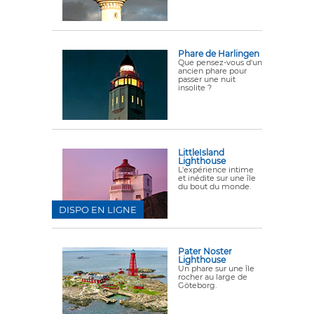
Phare de Harlingen
Que pensez-vous d'un
ancien phare pour
passer une nuit
insolite ?
LittleIsland
Lighthouse
L'expérience intime
et inédite sur une île
du bout du monde.
DISPO EN LIGNE
Pater Noster
Lighthouse
Un phare sur une île
rocher au large de
Göteborg.