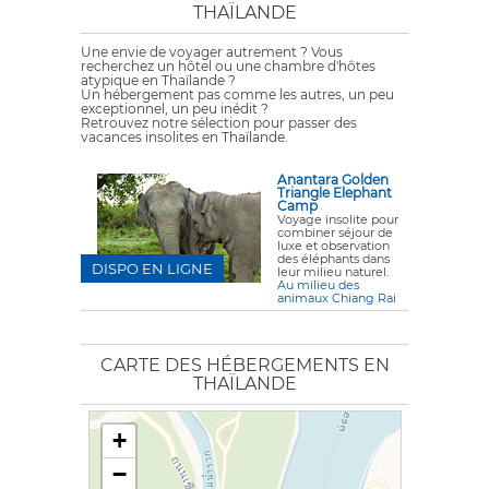
THAÏLANDE
Une envie de voyager autrement ? Vous
recherchez un hôtel ou une chambre d'hôtes
atypique en Thaïlande ?
Un hébergement pas comme les autres, un peu
exceptionnel, un peu inédit ?
Retrouvez notre sélection pour passer des
vacances insolites en Thaïlande.
Anantara Golden
Triangle Elephant
Camp
Voyage insolite pour
combiner séjour de
luxe et observation
des éléphants dans
DISPO EN LIGNE
leur milieu naturel.
Au milieu des
animaux Chiang Rai
CARTE DES HÉBERGEMENTS EN
THAÏLANDE
+
−