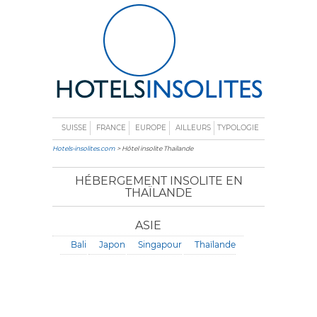
SUISSE
FRANCE
EUROPE
AILLEURS
TYPOLOGIE
Hotels-insolites.com
> Hôtel insolite Thaïlande
HÉBERGEMENT INSOLITE EN
THAÏLANDE
ASIE
Bali
Japon
Singapour
Thaïlande