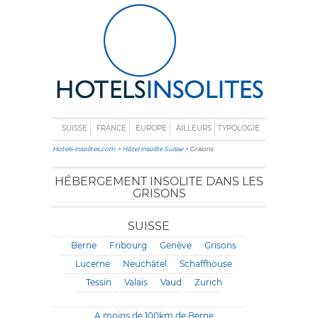
SUISSE
FRANCE
EUROPE
AILLEURS
TYPOLOGIE
Hotels-insolites.com
>
Hôtel insolite Suisse
> Grisons
HÉBERGEMENT INSOLITE DANS LES
GRISONS
SUISSE
Berne
Fribourg
Genève
Grisons
Lucerne
Neuchâtel
Schaffhouse
Tessin
Valais
Vaud
Zurich
A moins de 100km de Berne