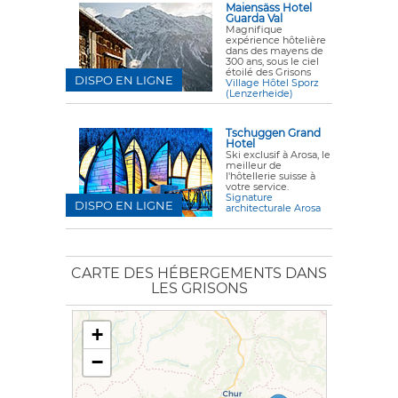
Maiensäss Hotel
Guarda Val
Magnifique
expérience hôtelière
dans des mayens de
300 ans, sous le ciel
étoilé des Grisons
DISPO EN LIGNE
Village Hôtel Sporz
(Lenzerheide)
Tschuggen Grand
Hotel
Ski exclusif à Arosa, le
meilleur de
l'hôtellerie suisse à
votre service.
Signature
DISPO EN LIGNE
architecturale Arosa
CARTE DES HÉBERGEMENTS DANS
LES GRISONS
+
−