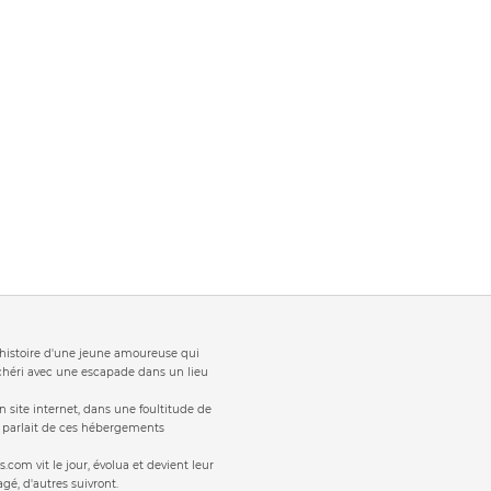
t 'histoire d'une jeune amoureuse qui
 chéri avec une escapade dans un lieu
 site internet, dans une foultitude de
s parlait de ces hébergements
s.com vit le jour, évolua et devient leur
gé, d'autres suivront.