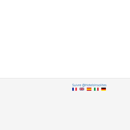
Vers
Suivre @HotelsInsolites
English version