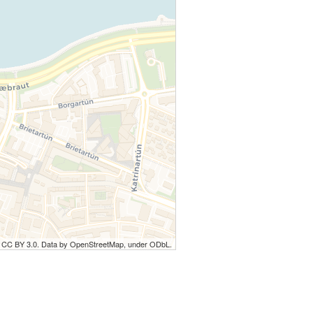
r CC BY 3.0. Data by OpenStreetMap, under ODbL.