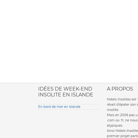
ione italiana
IDÉES DE WEEK-END
A PROPOS
INSOLITE EN ISLANDE
Hotels Insolites es
rêvait d'épater son
En bord de mer en Islande
insolite.
Mais en 2006 pas un
.com ou .fr, ne nou
atypiques.
Ainsi Hotels-Insolite
premier projet parta