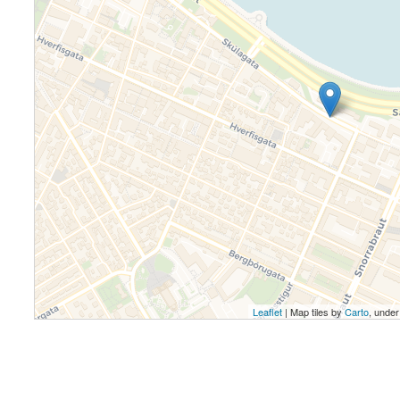
Leaflet
| Map tiles by
Carto
, unde