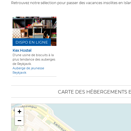
Retrouvez notre sélection pour passer des vacances insolites en Isla
DISPO EN LIGNE
Kex Hostel
D'une usine de biscuits à la
plus tendance des auberges
de Reykjavik.
Auberge de jeunesse
Reykjavik
CARTE DES HÉBERGEMENTS E
+
−