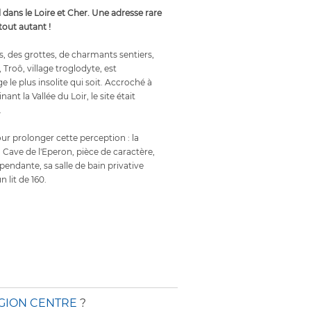
l dans le Loire et Cher. Une adresse rare
 tout autant !
s, des grottes, de charmants sentiers,
 Troô, village troglodyte, est
e le plus insolite qui soit. Accroché à
nt la Vallée du Loir, le site était
.
ur prolonger cette perception : la
 Cave de l'Eperon, pièce de caractère,
endante, sa salle de bain privative
n lit de 160.
GION CENTRE
?