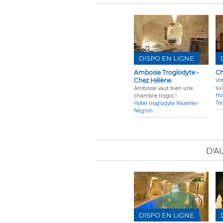
DISPO EN LIGNE
Amboise Troglodyte -
Ch
Chez Hélène
Vo
sui
Amboise vaut bien une
Ho
chambre troglo !
To
Hotel troglodyte Nazelles-
Négron
D'A
DISPO EN LIGNE