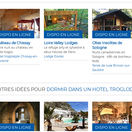
DISPO EN LIGNE
DISPO EN LIGNE
DISPO EN LIGNE
âteau de Chissay
Loire Valley Lodges
Gîtes Insolites de
Sologne
tre nuit au château en
Le refuge arty et sylvestre à
te troglo.
deux heures de Paris
Nuits canadiennes en
tel troglodyte Chissay-en-
Lodge Esvres
Sologne : 48h de bonheur
uraine
forêt.
Tente de luxe Brinon-sur-
Sauldre
UTRES IDÉES POUR
DORMIR DANS UN HOTEL TROGLO
DISPO EN LIGNE
DISPO EN LIGNE