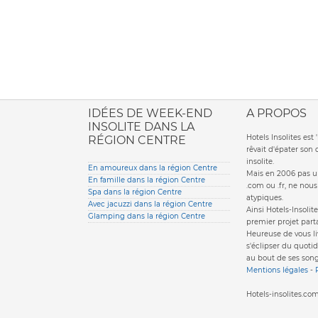
ione italiana
IDÉES DE WEEK-END
A PROPOS
INSOLITE DANS LA
Hotels Insolites es
RÉGION CENTRE
rêvait d'épater son
insolite.
En amoureux dans la région Centre
Mais en 2006 pas un
En famille dans la région Centre
.com ou .fr, ne nou
Spa dans la région Centre
atypiques.
Avec jacuzzi dans la région Centre
Ainsi Hotels-Insolite
Glamping dans la région Centre
premier projet parta
Heureuse de vous li
s'éclipser du quotid
au bout de ses song
Mentions légales
-
Hotels-insolites.c