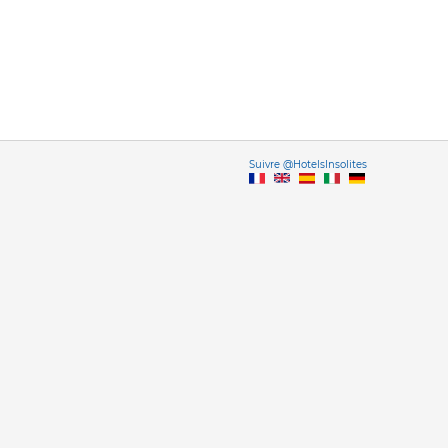
Vers
Suivre @HotelsInsolites
English version