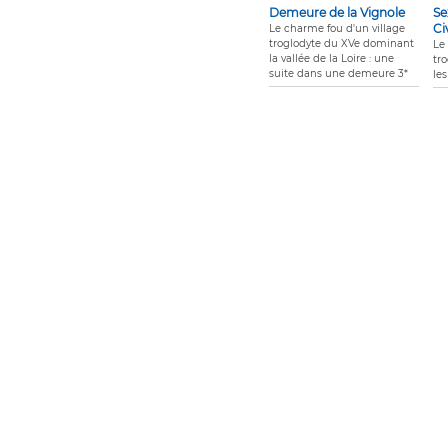
Demeure de la Vignole
Se
Ci
Le charme fou d'un village
troglodyte du XVe dominant
Le
la vallée de la Loire : une
tr
suite dans une demeure 3*
les