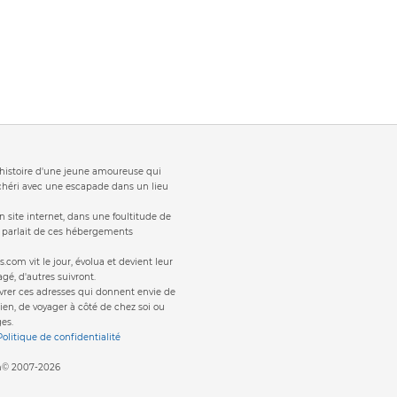
t 'histoire d'une jeune amoureuse qui
 chéri avec une escapade dans un lieu
 site internet, dans une foultitude de
s parlait de ces hébergements
s.com vit le jour, évolua et devient leur
gé, d'autres suivront.
vrer ces adresses qui donnent envie de
ien, de voyager à côté de chez soi ou
es.
Politique de confidentialité
om© 2007-2026