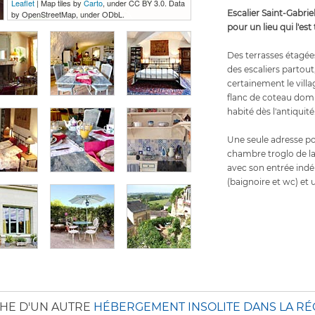
Leaflet
| Map tiles by
Carto
, under CC BY 3.0. Data
Escalier Saint-Gabrie
by OpenStreetMap, under ODbL.
pour un lieu qui l'est
Des terrasses étagée
des escaliers partout,
certainement le villag
flanc de coteau domina
habité dès l'antiquité
Une seule adresse po
chambre
troglo
de la
avec son entrée indép
(baignoire et wc) et u
HE D'UN AUTRE
HÉBERGEMENT INSOLITE DANS LA RÉ