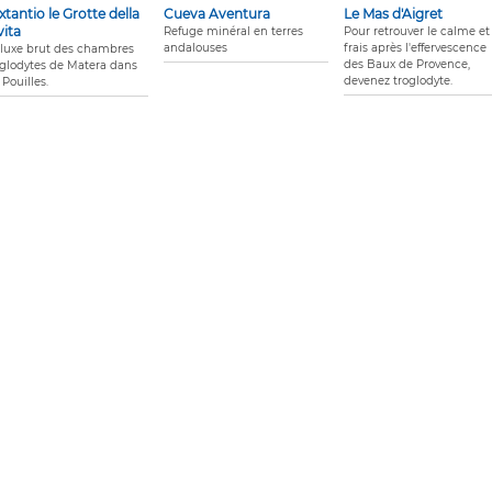
xtantio le Grotte della
Cueva Aventura
Le Mas d'Aigret
vita
Refuge minéral en terres
Pour retrouver le calme et 
andalouses
frais après l'effervescence
 luxe brut des chambres
des Baux de Provence,
oglodytes de Matera dans
devenez troglodyte.
 Pouilles.