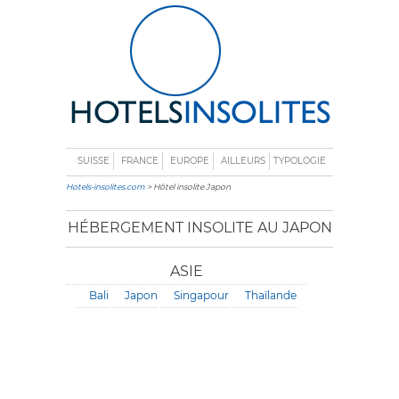
SUISSE
FRANCE
EUROPE
AILLEURS
TYPOLOGIE
Hotels-insolites.com
> Hôtel insolite Japon
HÉBERGEMENT INSOLITE AU JAPON
ASIE
Bali
Japon
Singapour
Thaïlande