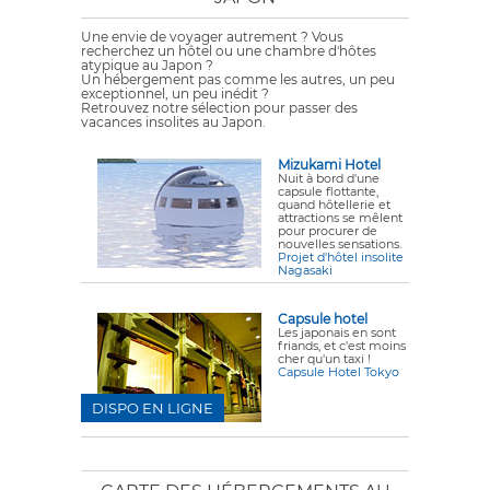
Une envie de voyager autrement ? Vous
recherchez un hôtel ou une chambre d'hôtes
atypique au Japon ?
Un hébergement pas comme les autres, un peu
exceptionnel, un peu inédit ?
Retrouvez notre sélection pour passer des
vacances insolites au Japon.
Mizukami Hotel
Nuit à bord d'une
capsule flottante,
quand hôtellerie et
attractions se mêlent
pour procurer de
nouvelles sensations.
Projet d'hôtel insolite
Nagasaki
Capsule hotel
Les japonais en sont
friands, et c'est moins
cher qu'un taxi !
Capsule Hotel Tokyo
DISPO EN LIGNE