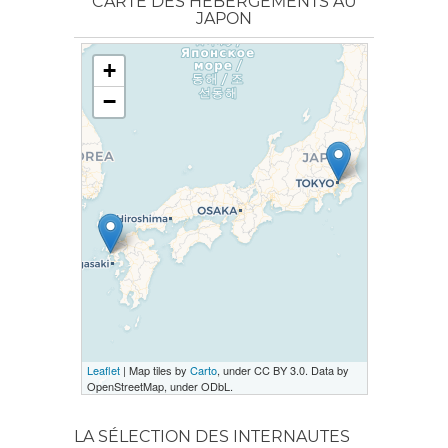
CARTE DES HÉBERGEMENTS AU
JAPON
+
−
Leaflet
| Map tiles by
Carto
, under CC BY 3.0. Data by
OpenStreetMap, under ODbL.
LA SÉLECTION DES INTERNAUTES