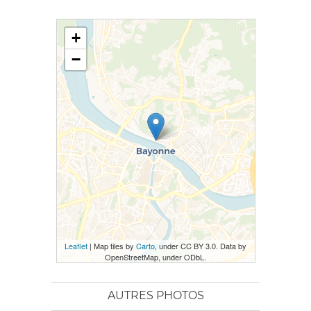
+
−
Leaflet
| Map tiles by
Carto
, under CC BY 3.0. Data by
OpenStreetMap, under ODbL.
AUTRES PHOTOS