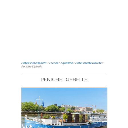
Hotels-insolites.com
>
France
>
Aquitaine
>
Hôtel insolite Biarritz
>
Peniche Djebelle
PENICHE DJEBELLE