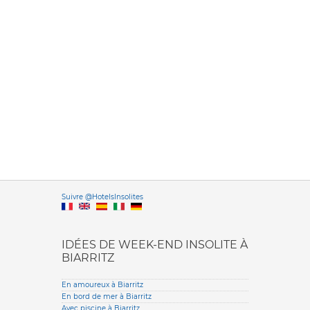
Versione it
Suivre @HotelsInsolites
English version
IDÉES DE WEEK-END INSOLITE À
BIARRITZ
En amoureux à Biarritz
En bord de mer à Biarritz
Avec piscine à Biarritz