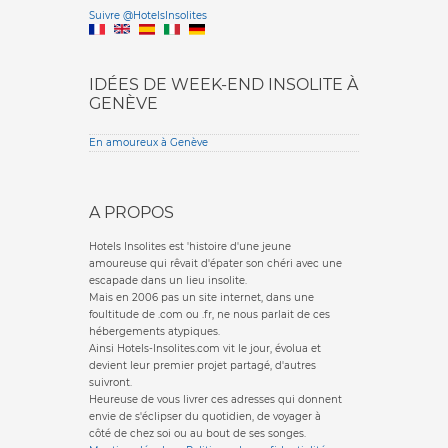
Versione it
Suivre @HotelsInsolites
English version
IDÉES DE WEEK-END INSOLITE À
GENÈVE
En amoureux à Genève
A PROPOS
Hotels Insolites est 'histoire d'une jeune
amoureuse qui rêvait d'épater son chéri avec une
escapade dans un lieu insolite.
Mais en 2006 pas un site internet, dans une
foultitude de .com ou .fr, ne nous parlait de ces
hébergements atypiques.
Ainsi Hotels-Insolites.com vit le jour, évolua et
devient leur premier projet partagé, d'autres
suivront.
Heureuse de vous livrer ces adresses qui donnent
envie de s'éclipser du quotidien, de voyager à
côté de chez soi ou au bout de ses songes.