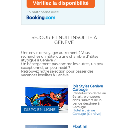
En partenariat avec
SÉJOUR ET NUIT INSOLITE À
GENÈVE
Une envie de voyager autrement ? Vous
recherchez un hôtel ou une chambre d'hôtes
atypique à Genève ?
Un hébergement pas comme les autres, un peu
exceptionnel, un peu inédit ?
Retrouvez notre sélection pour passer des
vacances insolites à Genève.
ibis Styles Genève
Carouge
L'hôtel-expo dédié au
9e art : plongeons
dans l’univers de la
bande dessinée à
Carouge
DISPO EN LIGNE
Hotel à thème
Carouge (Genève)
FloatInn