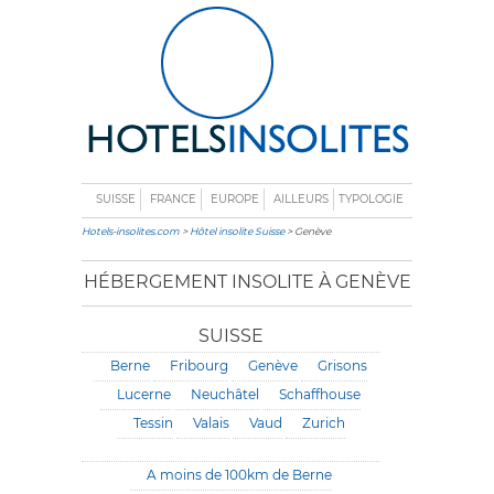
SUISSE
FRANCE
EUROPE
AILLEURS
TYPOLOGIE
Hotels-insolites.com
>
Hôtel insolite Suisse
> Genève
HÉBERGEMENT INSOLITE À GENÈVE
SUISSE
Berne
Fribourg
Genève
Grisons
Lucerne
Neuchâtel
Schaffhouse
Tessin
Valais
Vaud
Zurich
A moins de 100km de Berne