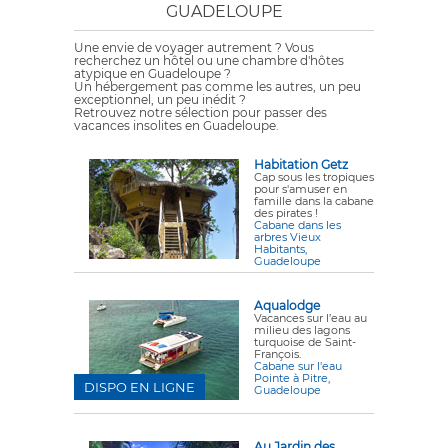
GUADELOUPE
Une envie de voyager autrement ? Vous
recherchez un hôtel ou une chambre d'hôtes
atypique en Guadeloupe ?
Un hébergement pas comme les autres, un peu
exceptionnel, un peu inédit ?
Retrouvez notre sélection pour passer des
vacances insolites en Guadeloupe.
Habitation Getz
Cap sous les tropiques
pour s'amuser en
famille dans la cabane
des pirates !
Cabane dans les
arbres Vieux
Habitants,
Guadeloupe
Aqualodge
Vacances sur l’eau au
milieu des lagons
turquoise de Saint-
François.
Cabane sur l'eau
Pointe à Pitre,
DISPO EN LIGNE
Guadeloupe
Au Jardin des