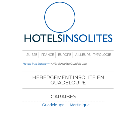
SUISSE
FRANCE
EUROPE
AILLEURS
TYPOLOGIE
Hotels-insolites.com
> Hôtel insolite Guadeloupe
HÉBERGEMENT INSOLITE EN
GUADELOUPE
CARAÏBES
Guadeloupe
Martinique