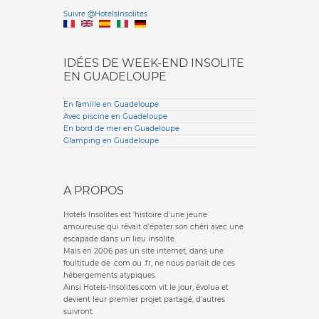
Versione it
Suivre @HotelsInsolites
English version
IDÉES DE WEEK-END INSOLITE
EN GUADELOUPE
En famille en Guadeloupe
Avec piscine en Guadeloupe
En bord de mer en Guadeloupe
Glamping en Guadeloupe
A PROPOS
Hotels Insolites est 'histoire d'une jeune
amoureuse qui rêvait d'épater son chéri avec une
escapade dans un lieu insolite.
Mais en 2006 pas un site internet, dans une
foultitude de .com ou .fr, ne nous parlait de ces
hébergements atypiques.
Ainsi Hotels-Insolites.com vit le jour, évolua et
devient leur premier projet partagé, d'autres
suivront.