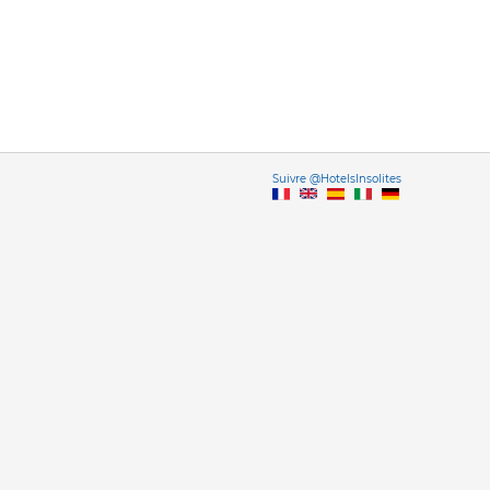
Vers
Suivre @HotelsInsolites
English version