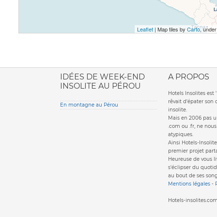
Leaflet
| Map tiles by
Carto
, unde
ione italiana
IDÉES DE WEEK-END
A PROPOS
INSOLITE AU PÉROU
Hotels Insolites es
rêvait d'épater son
En montagne au Pérou
insolite.
Mais en 2006 pas un
.com ou .fr, ne nou
atypiques.
Ainsi Hotels-Insolite
premier projet parta
Heureuse de vous li
s'éclipser du quotid
au bout de ses song
Mentions légales
-
Hotels-insolites.c