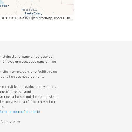
r CC BY 3.0. Data by OpenStreetMap, under ODbL.
t 'histoire d'une jeune amoureuse qui
 chéri avec une escapade dans un lieu
 site internet, dans une foultitude de
s parlait de ces hébergements
s.com vit le jour, évolua et devient leur
gé, d'autres suivront.
vrer ces adresses qui donnent envie de
ien, de voyager à côté de chez soi ou
es.
Politique de confidentialité
om© 2007-2026