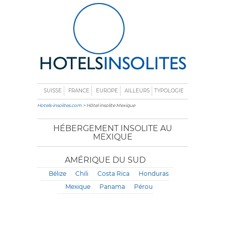
SUISSE
FRANCE
EUROPE
AILLEURS
TYPOLOGIE
Hotels-insolites.com
> Hôtel insolite Mexique
HÉBERGEMENT INSOLITE AU
MEXIQUE
AMÉRIQUE DU SUD
Bélize
Chili
Costa Rica
Honduras
Mexique
Panama
Pérou