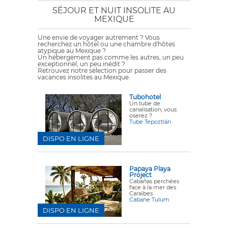
SÉJOUR ET NUIT INSOLITE AU
MEXIQUE
Une envie de voyager autrement ? Vous
recherchez un hôtel ou une chambre d'hôtes
atypique au Mexique ?
Un hébergement pas comme les autres, un peu
exceptionnel, un peu inédit ?
Retrouvez notre sélection pour passer des
vacances insolites au Mexique.
Tubohotel
Un tube de
canalisation, vous
oserez ?
Tube Tepoztlán
DISPO EN LIGNE
Papaya Playa
Project
Cabañas perchées
face à la mer des
Caraïbes
Cabane Tulum
DISPO EN LIGNE