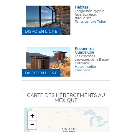
Habitas
Lodge néo-hyppie
face aux eaux
turquoises.
Tente de luxe Tulum
DISPO EN LIGNE
Encuentro
Guadalupe
Les charmes
sauvages de la Basse-
Californie.
Hotel insolite
Ensenada
DISPO EN LIGNE
CARTE DES HÉBERGEMENTS AU
MEXIQUE
+
−