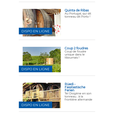
Quinta de Ribas
Au Portugal, qui dit
tonneau dit Porto !
DISPO EN LIGNE
Coup 2 foudres
Coup de foudre
unique dans le
libournais !
DISPO EN LIGNE
Rüedi -
Fasstastische
Ferien
Tel Diogène en son
tonneau... à la
frontière allemande
DISPO EN LIGNE