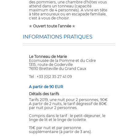
des pommiers, une chambre d'hôtes vous
attend dans un tonneau (capacité
maximum de 4 personnes). A vivre en tête
à tête amoureux ou en escapade familiale,
c'est à vous de choisir.
✯
Ouvert toute l’année
✯
INFORMATIONS PRATIQUES
Le Tonneau de Marie
Ecomusée de la Pomme et du Cidre
1315, route de Goderville
76110 Bretteville du Grand Caux
Tel : +33 (0)2 35 27 41 09
A partir de 90 EUR
Détails des tarifs
Tarifs 2019, une nuit pour 2 personnes, 90€
A partir de 2 nuits, le tarif dégressif de 80€
par nuit pour 2 personnes.
Compris dans le tarif : le petit-déjeuner, le
linge de lit et le linge de toilette.
15€ par nuit et par personne
supplémentaire (à partir de 3 ans).