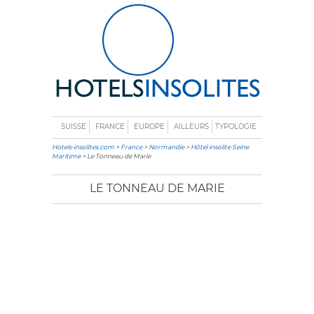
SUISSE
FRANCE
EUROPE
AILLEURS
TYPOLOGIE
Hotels-insolites.com
>
France
>
Normandie
>
Hôtel insolite Seine
Maritime
> Le Tonneau de Marie
LE TONNEAU DE MARIE