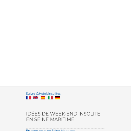
Versione it
Suivre @HotelsInsolites
English version
IDÉES DE WEEK-END INSOLITE
EN SEINE MARITIME
En amoureux en Seine Maritime