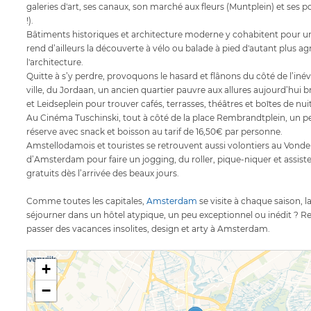
galeries d'art, ses canaux, son marché aux fleurs (Muntplein) et se
!).
Bâtiments historiques et architecture moderne y cohabitent pour un re
rend d’ailleurs la découverte à vélo ou balade à pied d'autant plus 
l'architecture.
Quitte à s’y perdre, provoquons le hasard et flânons du côté de l’inév
ville, du Jordaan, un ancien quartier pauvre aux allures aujourd’hu
et Leidseplein pour trouver cafés, terrasses, théâtres et boîtes de nuit
Au Cinéma Tuschinski, tout à côté de la place Rembrandtplein, un pe
réserve avec snack et boisson au tarif de 16,50€ par personne.
Amstellodamois et touristes se retrouvent aussi volontiers au Vondel
d’Amsterdam pour faire un jogging, du roller, pique-niquer et assist
gratuits dès l’arrivée des beaux jours.
Comme toutes les capitales,
Amsterdam
se visite à chaque saison, 
séjourner dans un hôtel atypique, un peu exceptionnel ou inédit ? Re
passer des vacances insolites, design et arty à Amsterdam.
+
−