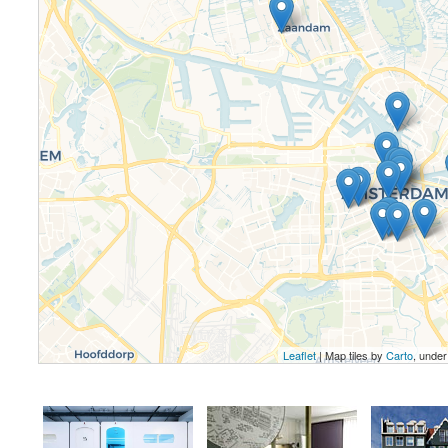
Leaflet
| Map tiles by
Carto
, unde