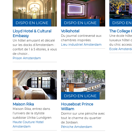
DISPO EN LIGNE
DISPO EN LIGNE
DISPO EN
Lloyd Hotel & Cultural
Volkshotel
The College 
Embassy
Du journal contreversé aux
Une école hôte
chambres inspirées.
luxueux hôtel 
Un hôtel amusant et décalé
Lieu industriel Amsterdam
du chic accessi
sur les docks d'Amsterdam :
Ecole Amster
confort de 1 à 5 étoiles, à vous
de choisir...
Prison Amsterdam
DISPO EN LIGNE
Maison Rika
Houseboat Prince
William
Maison Rika, entrez dans
l’univers de la styliste
Dormir sur une péniche avec
suédoise Ulrika Lundgren
tout le charme du quartier
Haute Couture Hotel
de Jordaan.
Amsterdam
Péniche Amsterdam