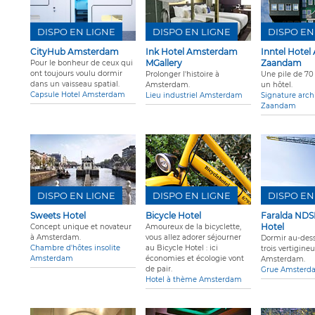
DISPO EN LIGNE
DISPO EN LIGNE
DISPO EN
CityHub Amsterdam
Ink Hotel Amsterdam
Inntel Hote
MGallery
Zaandam
Pour le bonheur de ceux qui
ont toujours voulu dormir
Prolonger l'histoire à
Une pile de 70
dans un vaisseau spatial.
Amsterdam.
un hôtel.
Capsule Hotel Amsterdam
Lieu industriel Amsterdam
Signature arch
Zaandam
DISPO EN LIGNE
DISPO EN LIGNE
DISPO EN
Sweets Hotel
Bicycle Hotel
Faralda NDS
Hotel
Concept unique et novateur
Amoureux de la bicyclette,
à Amsterdam.
vous allez adorer séjourner
Dormir au-dess
Chambre d'hôtes insolite
au Bicycle Hotel : ici
trois vertigine
Amsterdam
économies et écologie vont
Amsterdam.
de pair.
Grue Amsterd
Hotel à thème Amsterdam