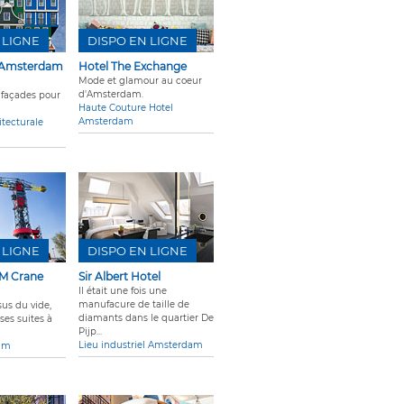
 LIGNE
DISPO EN LIGNE
l Amsterdam
Hotel The Exchange
Mode et glamour au coeur
d'Amsterdam.
 façades pour
Haute Couture Hotel
Amsterdam
itecturale
 LIGNE
DISPO EN LIGNE
M Crane
Sir Albert Hotel
Il était une fois une
manufacure de taille de
us du vide,
diamants dans le quartier De
uses suites à
Pijp...
Lieu industriel Amsterdam
am