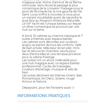
magique avec Notre-Dame et de sa flèche
retrouvée. Sans doute le passage le plus
romantique de la croisière ! Passage sous le
pont de l'Archevêché, la rive gauche de l'Ile
Saint-Louis s'offre à nouveau à nous pour
un instant inoubliable avant de rejoindre le
quai face au Museum d'Histoire Naturelle.
Le VIP Yacht est l'unique bateau sur lequel
un dîner romantique se poursuit par une
nuit sur la Seine.
A bord, 10 cabines au charme classique et 7
suites à thèmes avec espace balnéo.
Les cabines sont décorées aux couleurs
acajou se parent de tous les conforts. Salle
de bain privée, téléviseur écran plat, mini-
bar et service en chambre, sauna pour
deux d'entre elles et une terrasse privative
pour la cabine Prestige.
Les Suites ont un atout indéniable pour
une nuit magique avec un espace balnéo
professionnel. Cycles de massages,
couleurs d'éclairage, musique et sels de
bain.
Les suites déclinent les thèmes Orient, Bali,
Romantique, Art Déco, Solaire, rouge
Amour et Nature.
Dépaysant, pour les Parisiens aussi ツ
INFORMATIONS PRATIQUES