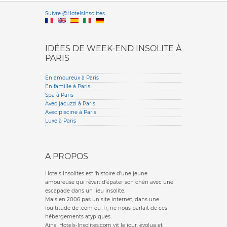
Versione it
Suivre @HotelsInsolites
English version
IDÉES DE WEEK-END INSOLITE À
PARIS
En amoureux à Paris
En famille à Paris
Spa à Paris
Avec jacuzzi à Paris
Avec piscine à Paris
Luxe à Paris
A PROPOS
Hotels Insolites est 'histoire d'une jeune
amoureuse qui rêvait d'épater son chéri avec une
escapade dans un lieu insolite.
Mais en 2006 pas un site internet, dans une
foultitude de .com ou .fr, ne nous parlait de ces
hébergements atypiques.
Ainsi Hotels-Insolites.com vit le jour, évolua et