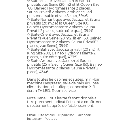
✫ Suite Solaire avec Jacuzzi et Sauna
privatifs vue Seine (20 m2 et lit Queen Size
160, Balnéo Hydromassante 2 places,
Sauna Privatif 2 places, ambiance Led
personnalisable et vue Seine), 394€
✫ Suite Romantique avec Jacuzzi et Sauna
privatifs (20 m2 et lit Queen Size 160,
Balnéo Hydromassante 2 places, Sauna
Privatif 2 places, suite côté quai), 394€
✫ Suite Orient avec Jacuzzi et Sauna
Privatifs vue Seine (20 m2, lit en 160, Balnéo
Hydromassante 2 places, Sauna Privatif 2
places, vue Seine), 394€
✫ Suite Bali avec Jacuzzi privatif (20 m2, lit
King Size 200, Balnéo Hydromassante 2
places, suite côté quai), 437€
✫ Suite Amour avec Jacuzzi et Sauna
privatifs (25 m2 et lit Queen Size 160, Balnéo
Hydromassante 2 places, Sauna Privatif 2
place), 434€
Dans toutes les cabines et suites, mini-bar,
machine Nespresso, salle de bain équipée,
climatisation, chauffage, connexion Xifi,
écran TV LED. Room service.
Nota Bene : Tous les tarifs sont donnés à
titre purement indicatif et sont à confirmer
directement auprès de l'établissement.
Email
-
Site officiel
-
Tripadvisor
-
Facebook
-
Instagram
-
Youtube