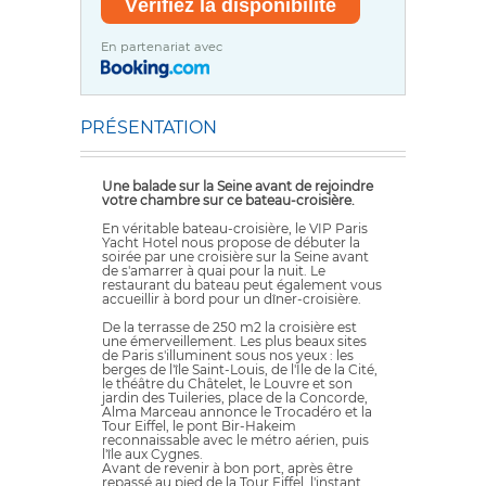
En partenariat avec
PRÉSENTATION
Une balade sur la Seine avant de rejoindre
votre chambre sur ce bateau-croisière.
En véritable bateau-croisière, le VIP Paris
Yacht Hotel nous propose de débuter la
soirée par une croisière sur la Seine avant
de s'amarrer à quai pour la nuit. Le
restaurant du bateau peut également vous
accueillir à bord pour un dîner-croisière.
De la terrasse de 250 m2 la croisière est
une émerveillement. Les plus beaux sites
de Paris s'illuminent sous nos yeux : les
berges de l'île Saint-Louis, de l'Ile de la Cité,
le théâtre du Châtelet, le Louvre et son
jardin des Tuileries, place de la Concorde,
Alma Marceau annonce le Trocadéro et la
Tour Eiffel, le pont Bir-Hakeim
reconnaissable avec le métro aérien, puis
l'île aux Cygnes.
Avant de revenir à bon port, après être
repassé au pied de la Tour Eiffel, l'instant