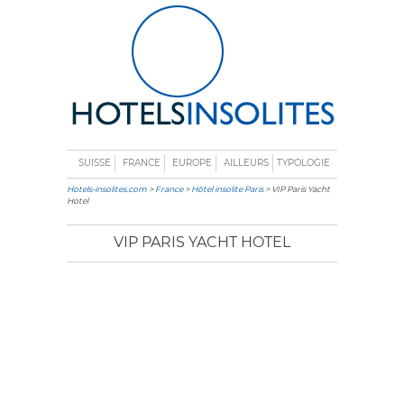
SUISSE
FRANCE
EUROPE
AILLEURS
TYPOLOGIE
Hotels-insolites.com
>
France
>
Hôtel insolite Paris
> VIP Paris Yacht
Hotel
VIP PARIS YACHT HOTEL