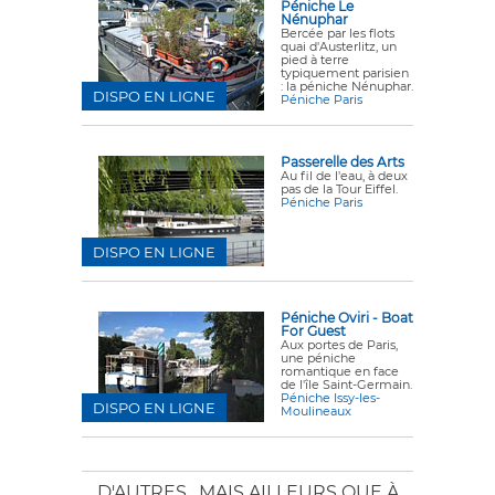
Péniche Le
Nénuphar
Bercée par les flots
quai d'Austerlitz, un
pied à terre
typiquement parisien
: la péniche Nénuphar.
DISPO EN LIGNE
Péniche Paris
Passerelle des Arts
Au fil de l'eau, à deux
pas de la Tour Eiffel.
Péniche Paris
DISPO EN LIGNE
Péniche Oviri - Boat
For Guest
Aux portes de Paris,
une péniche
romantique en face
de l'île Saint-Germain.
Péniche Issy-les-
DISPO EN LIGNE
Moulineaux
D'AUTRES
, MAIS AILLEURS QUE À