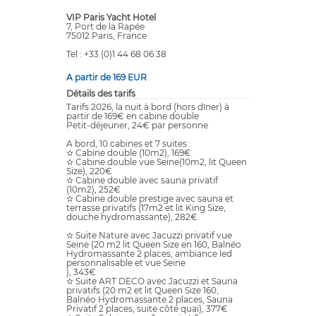
VIP Paris Yacht Hotel
7, Port de la Rapée
75012 Paris, France
Tel : +33 (0)1 44 68 06 38
A partir de 169 EUR
Détails des tarifs
Tarifs 2026, la nuit à bord (hors dîner) à
partir de 169€ en cabine double
Petit-déjeuner, 24€ par personne
A bord, 10 cabines et 7 suites :
✫ Cabine double (10m2), 169€
✫ Cabine double vue Seine(10m2, lit Queen
Size), 220€
✫ Cabine double avec sauna privatif
(10m2), 252€
✫ Cabine double prestige avec sauna et
terrasse privatifs (17m2 et lit King Size,
douche hydromassante), 282€
✫ Suite Nature avec Jacuzzi privatif vue
Seine (20 m2 lit Queen Size en 160, Balnéo
Hydromassante 2 places, ambiance led
personnalisable et vue Seine
), 343€
✫ Suite ART DECO avec Jacuzzi et Sauna
privatifs (20 m2 et lit Queen Size 160,
Balnéo Hydromassante 2 places, Sauna
Privatif 2 places, suite côté quai), 377€