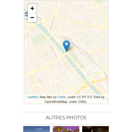
+
−
Leaflet
| Map tiles by
Carto
, under CC BY 3.0. Data by
OpenStreetMap, under ODbL.
AUTRES PHOTOS