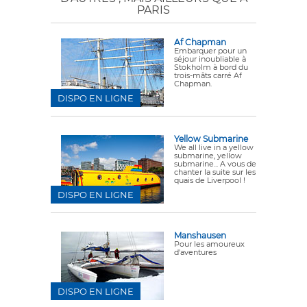
PARIS
Af Chapman
Embarquer pour un
séjour inoubliable à
Stokholm à bord du
trois-mâts carré Af
Chapman.
DISPO EN LIGNE
Yellow Submarine
We all live in a yellow
submarine, yellow
submarine... A vous de
chanter la suite sur les
quais de Liverpool !
DISPO EN LIGNE
Manshausen
Pour les amoureux
d'aventures
DISPO EN LIGNE