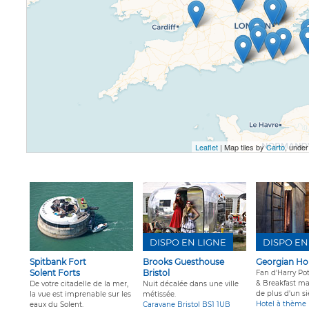
Leaflet
| Map tiles by
Carto
, unde
DISPO EN LIGNE
DISPO EN
Spitbank Fort
Brooks Guesthouse
Georgian Ho
Solent Forts
Bristol
Fan d'Harry Po
& Breakfast ma
De votre citadelle de la mer,
Nuit décalée dans une ville
de plus d'un si
la vue est imprenable sur les
métissée.
Hotel à thème
eaux du Solent.
Caravane Bristol BS1 1UB