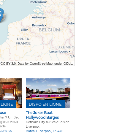
r CC BY 3.0. Data by OpenStreetMap, under ODbL.
 LIGNE
DISPO EN LIGNE
use
The Joker Boat
Hollywood Barges
tter ? Un Bed
gique vieux
Gotham City sur les quais de
ècle.
Liverpool.
 Londres
Bateau Liverpool, L3 4AS