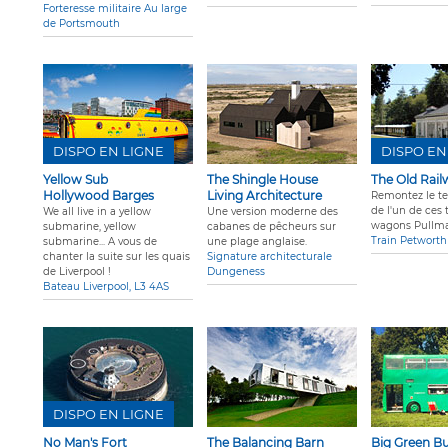
Forteresse militaire Au large
de Portsmouth
DISPO EN LIGNE
DISPO EN
Yellow Sub
The Shingle House
The Old Rail
Hollywood Barges
Living Architecture
Remontez le t
de l'un de ces 
We all live in a yellow
Une version moderne des
wagons Pullm
submarine, yellow
cabanes de pêcheurs sur
Train Petworth
submarine... A vous de
une plage anglaise.
chanter la suite sur les quais
Signature architecturale
de Liverpool !
Dungeness
Bateau Liverpool, L3 4AS
DISPO EN LIGNE
No Man's Fort
The Balancing Barn
Big Green B