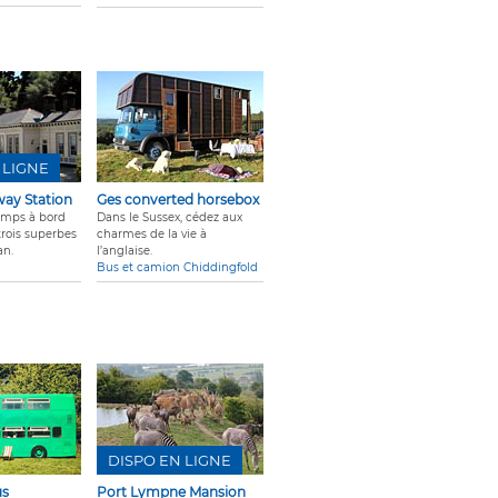
 LIGNE
way Station
Ges converted horsebox
emps à bord
Dans le Sussex, cédez aux
trois superbes
charmes de la vie à
an.
l’anglaise.
Bus et camion Chiddingfold
DISPO EN LIGNE
us
Port Lympne Mansion