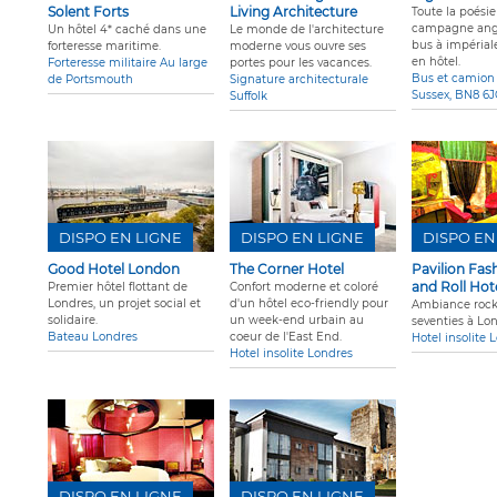
Solent Forts
Living Architecture
Toute la poésie
campagne angl
Un hôtel 4* caché dans une
Le monde de l'architecture
bus à impérial
forteresse maritime.
moderne vous ouvre ses
en hôtel.
Forteresse militaire Au large
portes pour les vacances.
Bus et camion 
de Portsmouth
Signature architecturale
Sussex, BN8 6
Suffolk
DISPO EN LIGNE
DISPO EN LIGNE
DISPO EN
Good Hotel London
The Corner Hotel
Pavilion Fas
and Roll Hot
Premier hôtel flottant de
Confort moderne et coloré
Londres, un projet social et
d'un hôtel eco-friendly pour
Ambiance rock
solidaire.
un week-end urbain au
seventies à Lo
Bateau Londres
coeur de l'East End.
Hotel insolite 
Hotel insolite Londres
DISPO EN LIGNE
DISPO EN LIGNE