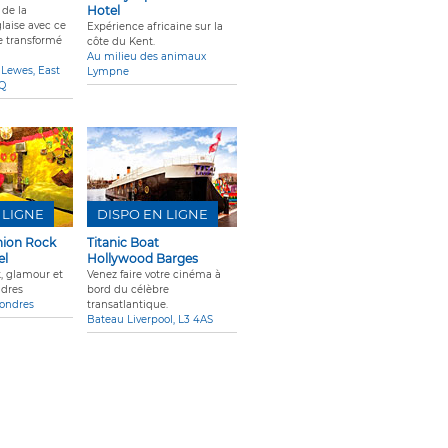
Hotel
 de la
aise avec ce
Expérience africaine sur la
e transformé
côte du Kent.
Au milieu des animaux
Lewes, East
Lympne
JQ
 LIGNE
DISPO EN LIGNE
hion Rock
Titanic Boat
el
Hollywood Barges
, glamour et
Venez faire votre cinéma à
ndres
bord du célèbre
Londres
transatlantique.
Bateau Liverpool, L3 4AS