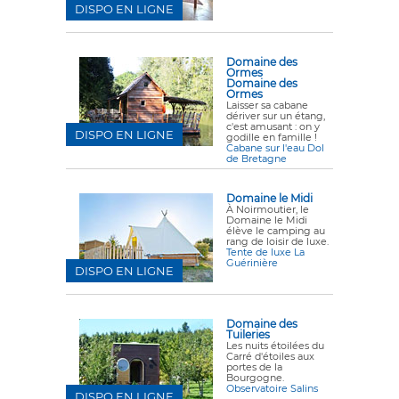
DISPO EN LIGNE
Domaine des
Ormes
Domaine des
Ormes
Laisser sa cabane
dériver sur un étang,
c'est amusant : on y
DISPO EN LIGNE
godille en famille !
Cabane sur l'eau Dol
de Bretagne
Domaine le Midi
À Noirmoutier, le
Domaine le Midi
élève le camping au
rang de loisir de luxe.
Tente de luxe La
Guérinière
DISPO EN LIGNE
Domaine des
Tuileries
Les nuits étoilées du
Carré d'étoiles aux
portes de la
Bourgogne.
Observatoire Salins
DISPO EN LIGNE