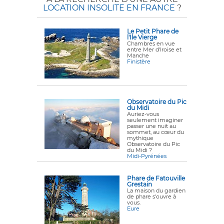
LOCATION INSOLITE EN FRANCE
?
Le Petit Phare de
l'Ile Vierge
Chambres en vue
entre Mer d'Iroise et
Manche
Finistère
Observatoire du Pic
du Midi
Auriez-vous
seulement imaginer
passer une nuit au
sommet, au cœur du
mythique
Observatoire du Pic
du Midi ?
Midi-Pyrénées
Phare de Fatouville
Grestain
La maison du gardien
de phare s'ouvre à
vous.
Eure