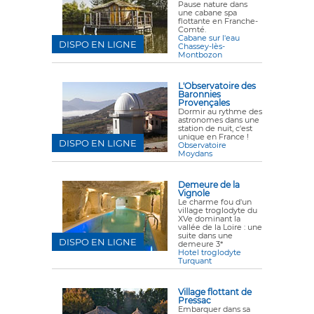
Pause nature dans
une cabane spa
flottante en Franche-
Comté.
Cabane sur l'eau
DISPO EN LIGNE
Chassey-lès-
Montbozon
L'Observatoire des
Baronnies
Provençales
Dormir au rythme des
astronomes dans une
station de nuit, c'est
unique en France !
DISPO EN LIGNE
Observatoire
Moydans
Demeure de la
Vignole
Le charme fou d'un
village troglodyte du
XVe dominant la
vallée de la Loire : une
suite dans une
DISPO EN LIGNE
demeure 3*
Hotel troglodyte
Turquant
Village flottant de
Pressac
Embarquer dans sa