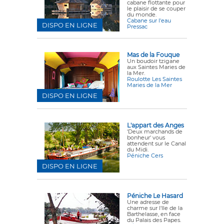
cabane flottante pour
le plaisir de se couper
du monde.
Cabane sur l'eau
DISPO EN LIGNE
Pressac
Mas de la Fouque
Un boudoir tzigane
aux Saintes Maries de
la Mer.
Roulotte Les Saintes
Maries de la Mer
DISPO EN LIGNE
L'appart des Anges
'Deux marchands de
bonheur' vous
attendent sur le Canal
du Midi.
Péniche Cers
DISPO EN LIGNE
Péniche Le Hasard
Une adresse de
charme sur l'Ile de la
Barthelasse, en face
du Palais des Papes.