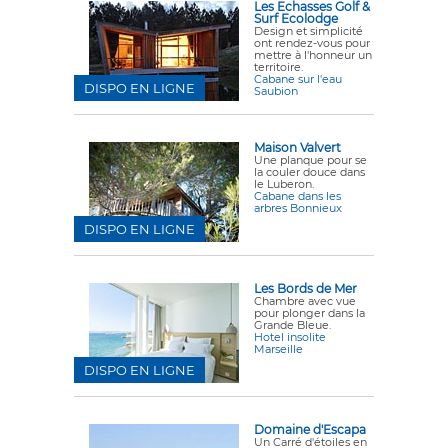
Les Echasses Golf &
Surf Ecolodge
Design et simplicité
ont rendez-vous pour
mettre à l'honneur un
territoire.
Cabane sur l'eau
DISPO EN LIGNE
Saubion
Maison Valvert
Une planque pour se
la couler douce dans
le Luberon.
Cabane dans les
arbres Bonnieux
DISPO EN LIGNE
Les Bords de Mer
Chambre avec vue
pour plonger dans la
Grande Bleue.
Hotel insolite
Marseille
DISPO EN LIGNE
Domaine d'Escapa
Un Carré d'étoiles en