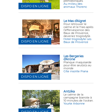
préhistoriques.
Au milieu des
DISPO EN LIGNE
animaux Thorenc
Le Mas d'Aigret
Pour retrouver le
calme et le frais après
l'effervescence des
Baux de Provence,
devenez troglodyte.
Hotel troglodyte Les
DISPO EN LIGNE
Baux de Provence
Les Bergeries
d'Arone
Planque maquisarde
pour être seul(e)s au
monde
Gîte insolite Piana
DISPO EN LIGNE
Antzika
Le calme de la
campagne biarrote à
10 minutes de l'océan.
Yourte Arbonne
DISPO EN LIGNE