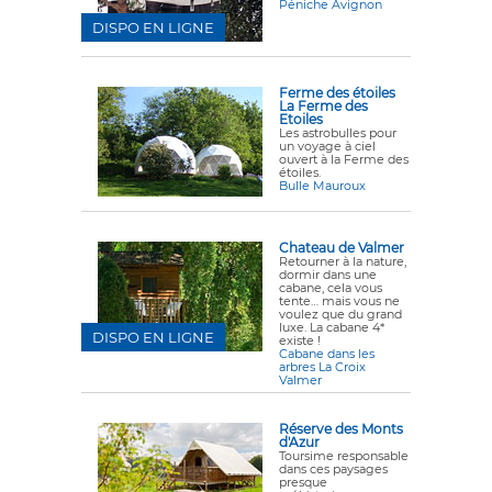
Péniche Avignon
DISPO EN LIGNE
Ferme des étoiles
La Ferme des
Etoiles
Les astrobulles pour
un voyage à ciel
ouvert à la Ferme des
étoiles.
Bulle Mauroux
Chateau de Valmer
Retourner à la nature,
dormir dans une
cabane, cela vous
tente… mais vous ne
voulez que du grand
luxe. La cabane 4*
DISPO EN LIGNE
existe !
Cabane dans les
arbres La Croix
Valmer
Réserve des Monts
d'Azur
Toursime responsable
dans ces paysages
presque