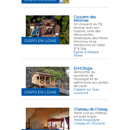
Couvent des
Minimes
Un couvent du 17e
renoue avec son
histoire, celle des
découvertes
botaniques des frères
DISPO EN LIGNE
Minimes, et se
transforme en hôtel
5* & Spa.
Eglise & Abbaye
Mane
EcHOlogia
Rencontre du
tourisme, de
l'écologie et du
patrimoine aux portes
de Laval.
Cabane sur l'eau
DISPO EN LIGNE
Louverné
Chateau de Chissay
Votre nuit au château
en suite troglo.
Hotel troglodyte
Chissay-en-Touraine