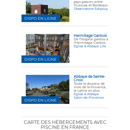
pays gascon, entre
Toulouse et Bordeaux.
Observatoire Estipouy
DISPO EN LIGNE
Hermitage Gantois
De l'hospice gantois à
l'Hermitage Gantois.
Eglise & Abbaye Lille
DISPO EN LIGNE
Abbaye de Sainte-
Croix
Toute la douceur de
vivre de la Provence,
le calme en plus.
Eglise & Abbaye
Salon-de-Provence
DISPO EN LIGNE
CARTE DES HÉBERGEMENTS AVEC
PISCINE EN FRANCE