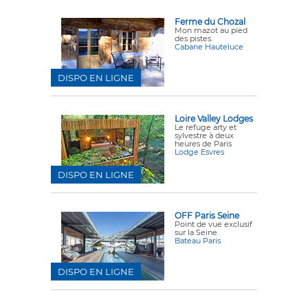
Ferme du Chozal
Mon mazot au pied
des pistes.
Cabane Hauteluce
DISPO EN LIGNE
Loire Valley Lodges
Le refuge arty et
sylvestre à deux
heures de Paris
Lodge Esvres
DISPO EN LIGNE
OFF Paris Seine
Point de vue exclusif
sur la Seine.
Bateau Paris
DISPO EN LIGNE