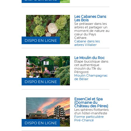
Les Cabanes Dans
Les Bois
Se prélasser dans les
arbres et partager un
moment de nature au
cœur du Pays
Cathare.
DISPO EN LIGNE
Cabane dans les
arbres Villalier
Le Moulin du Roc
Etape bucolique dans
cet authentique
moulin du 17e du
Périgord.
Moulin Champagnac
de Bélair
DISPO EN LIGNE
EssenCiel et Spa
(Domaine du
Château des Pères)
Les sphères flottantes
d'un hôtel-manifeste
Forme particulière
Piré-Chancé
DISPO EN LIGNE