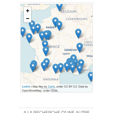
+
−
Leaflet
| Map tiles by
Carto
, under CC BY 3.0. Data by
OpenStreetMap, under ODbL.
A LA RECHERCHE D'UNE AUTRE