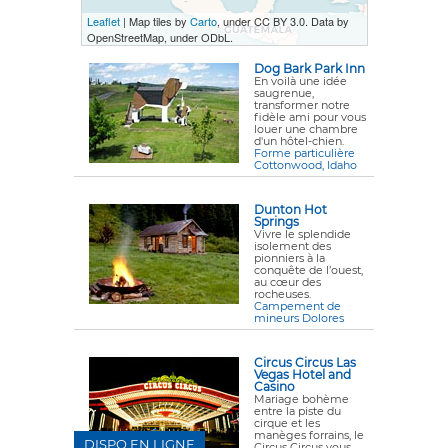
Leaflet
| Map tiles by
Carto
, under CC BY 3.0. Data by
OpenStreetMap, under ODbL.
Dog Bark Park Inn
En voilà une idée
saugrenue,
transformer notre
fidèle ami pour vous
louer une chambre
d'un hôtel-chien.
Forme particulière
Cottonwood, Idaho
Dunton Hot
Springs
Vivre le splendide
isolement des
pionniers à la
conquête de l’ouest,
au cœur des
rocheuses.
Campement de
mineurs Dolores
Circus Circus Las
Vegas Hotel and
Casino
Mariage bohème
entre la piste du
cirque et les
manèges forrains, le
DISPO EN LIGNE
Circus Circus vous