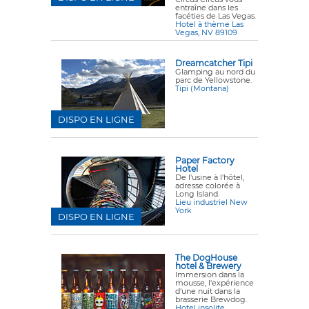
entraîne dans les
facéties de Las Vegas.
Hotel à thème Las
Vegas, NV 89109
Dreamcatcher Tipi
Glamping au nord du
parc de Yellowstone.
Tipi (Montana)
DISPO EN LIGNE
Paper Factory
Hotel
De l'usine à l'hôtel,
adresse colorée à
Long Island.
Lieu industriel New
York
DISPO EN LIGNE
The DogHouse
hotel & Brewery
Immersion dans la
mousse, l'expérience
d'une nuit dans la
brasserie Brewdog.
Hotel insolite