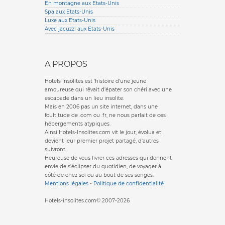
En montagne aux Etats-Unis
Spa aux Etats-Unis
Luxe aux Etats-Unis
Avec jacuzzi aux Etats-Unis
A PROPOS
Hotels Insolites est 'histoire d'une jeune
amoureuse qui rêvait d'épater son chéri avec une
escapade dans un lieu insolite.
Mais en 2006 pas un site internet, dans une
foultitude de .com ou .fr, ne nous parlait de ces
hébergements atypiques.
Ainsi Hotels-Insolites.com vit le jour, évolua et
devient leur premier projet partagé, d'autres
suivront.
Heureuse de vous livrer ces adresses qui donnent
envie de s'éclipser du quotidien, de voyager à
côté de chez soi ou au bout de ses songes.
Mentions légales
-
Politique de confidentialité
Hotels-insolites.com© 2007-2026