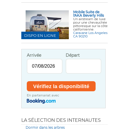
Mobile Suite de
l'AKA Beverly Hills
Un airstream de luxe
pour une chevauchée
pittoresque sur la côte
californienne.
Caravane Los Angeles
DISPO EN LIGNE
CA 90210
Arrivée
Départ
En partenariat avec
LA SÉLECTION DES INTERNAUTES
Dormir dans les arbres