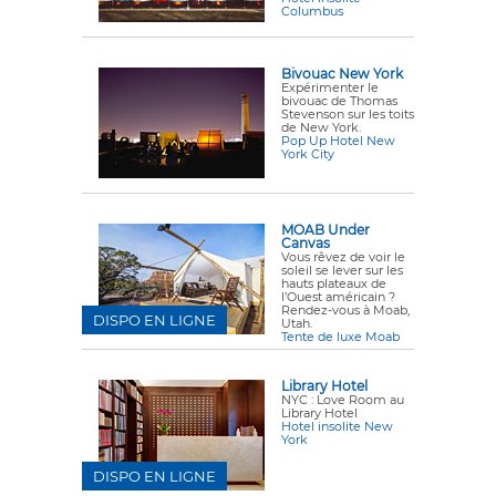
Columbus
Bivouac New York
Expérimenter le
bivouac de Thomas
Stevenson sur les toits
de New York.
Pop Up Hotel New
York City
MOAB Under
Canvas
Vous rêvez de voir le
soleil se lever sur les
hauts plateaux de
l’Ouest américain ?
Rendez-vous à Moab,
DISPO EN LIGNE
Utah.
Tente de luxe Moab
Library Hotel
NYC : Love Room au
Library Hotel
Hotel insolite New
York
DISPO EN LIGNE