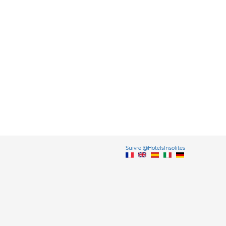
Vers
Suivre @HotelsInsolites
English version