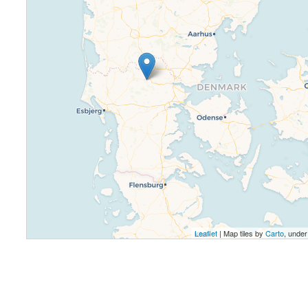
Leaflet
| Map tiles by
Carto
, unde