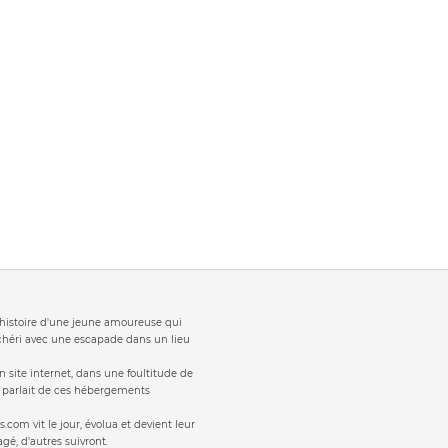
t 'histoire d'une jeune amoureuse qui
 chéri avec une escapade dans un lieu
 site internet, dans une foultitude de
s parlait de ces hébergements
s.com vit le jour, évolua et devient leur
gé, d'autres suivront.