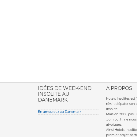
ione italiana
IDÉES DE WEEK-END
A PROPOS
INSOLITE AU
Hotels Insolites es
DANEMARK
rêvait d'épater son
insolite.
En amoureux au Danemark
Mais en 2006 pas un
.com ou .fr, ne nou
atypiques.
Ainsi Hotels-Insolite
premier projet parta