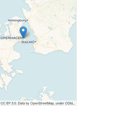
r CC BY 3.0. Data by OpenStreetMap, under ODbL.