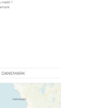
 inédit ?
nemark.
U DANEMARK