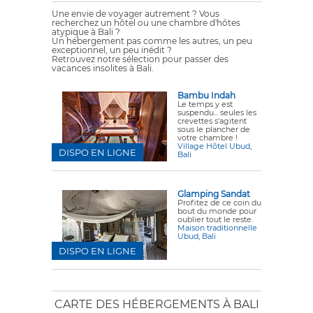
Une envie de voyager autrement ? Vous
recherchez un hôtel ou une chambre d'hôtes
atypique à Bali ?
Un hébergement pas comme les autres, un peu
exceptionnel, un peu inédit ?
Retrouvez notre sélection pour passer des
vacances insolites à Bali.
Bambu Indah
Le temps y est
suspendu... seules les
crevettes s'agitent
sous le plancher de
votre chambre !
Village Hôtel Ubud,
DISPO EN LIGNE
Bali
Glamping Sandat
Profitez de ce coin du
bout du monde pour
oublier tout le reste.
Maison traditionnelle
Ubud, Bali
DISPO EN LIGNE
CARTE DES HÉBERGEMENTS À BALI