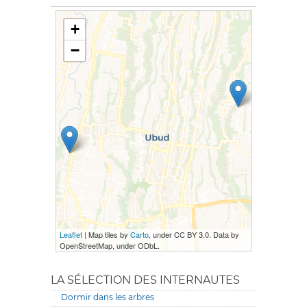
+
−
Leaflet
| Map tiles by
Carto
, under CC BY 3.0. Data by
OpenStreetMap, under ODbL.
LA SÉLECTION DES INTERNAUTES
Dormir dans les arbres