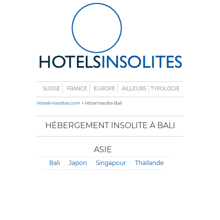
SUISSE
FRANCE
EUROPE
AILLEURS
TYPOLOGIE
Hotels-insolites.com
> Hôtel insolite Bali
HÉBERGEMENT INSOLITE À BALI
ASIE
Bali
Japon
Singapour
Thaïlande