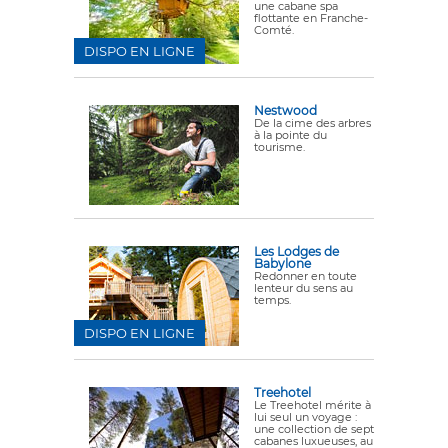
une cabane spa
flottante en Franche-
Comté.
DISPO EN LIGNE
Nestwood
De la cime des arbres
à la pointe du
tourisme.
Les Lodges de
Babylone
Redonner en toute
lenteur du sens au
temps.
DISPO EN LIGNE
Treehotel
Le Treehotel mérite à
lui seul un voyage :
une collection de sept
cabanes luxueuses, au