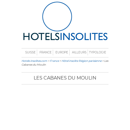
SUISSE
FRANCE
EUROPE
AILLEURS
TYPOLOGIE
Hotels-insolites.com
>
France
>
Hôtel insolite Région parisienne
> Les
Cabanes du Moulin
LES CABANES DU MOULIN