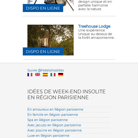
design unique et en
parfaite harmonie
DISPO EN LIGNE
avec la nature.
Treehouse Lodge
Une expérience
unique au dessus de
la forêt amazonienne.
DISPO EN LIGNE
Versione it
Suivre @HotelsInsolites
English version
IDÉES DE WEEK-END INSOLITE
EN RÉGION PARISIENNE
En amoureux en Région parisienne
En famille en Région parisienne
Spa en Région parisienne
Avec jacuzzi en Région parisienne
Avec piscine en Région parisienne
Luxe en Région parisienne