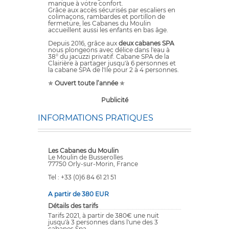
manque à votre confort.
Grâce aux accès sécurisés par escaliers en
colimaçons, rambardes et portillon de
fermeture, les Cabanes du Moulin
accueillent aussi les enfants en bas âge.
Depuis 2016, grâce aux
deux cabanes SPA
nous plongeons avec délice dans l'eau à
38° du jacuzzi privatif. Cabane SPA de la
Clairière à partager jusqu'à 6 personnes et
la cabane SPA de l'Ile pour 2 à 4 personnes.
✯
Ouvert toute l’année
✯
Publicité
INFORMATIONS PRATIQUES
Les Cabanes du Moulin
Le Moulin de Busserolles
77750 Orly-sur-Morin, France
Tel : +33 (0)6 84 61 21 51
A partir de 380 EUR
Détails des tarifs
Tarifs 2021, à partir de 380€ une nuit
jusqu'à 3 personnes dans l'une des 3
cabanes Spa.