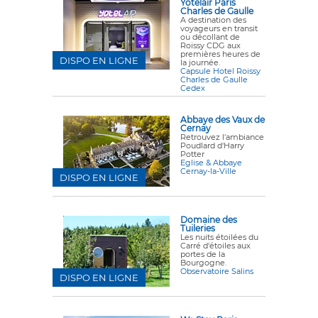
Yotelair Paris
Charles de Gaulle
A destination des
voyageurs en transit
ou décollant de
Roissy CDG aux
premières heures de
DISPO EN LIGNE
la journée.
Capsule Hotel Roissy
Charles de Gaulle
Cedex
Abbaye des Vaux de
Cernay
Retrouvez l'ambiance
Poudlard d'Harry
Potter
Eglise & Abbaye
Cernay-la-Ville
DISPO EN LIGNE
Domaine des
Tuileries
Les nuits étoilées du
Carré d'étoiles aux
portes de la
Bourgogne.
Observatoire Salins
DISPO EN LIGNE