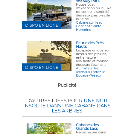
We Stay Paris
House boat
d'exception où le luxe
rencontre la sérénité
des eaux paisibles de
la Seine
Cabane sur l'eau
DISPO EN LIGNE
Conflans-Sainte-
Honorine
Ecurie des Prés
Hauts
Escapade unique au-
dessus des prairies,
entre nature
apaisante et monde
équestre fascinant
DISPO EN LIGNE
Au milieu des
animaux Lorrez-le-
Bocage-Préaux
Publicité
D'AUTRES IDÉES POUR
UNE NUIT
INSOLITE DANS UNE CABANE DANS
LES ARBRES
Cabanes des
Grands Lacs
Pause nature dans