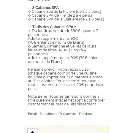
..:: 3 Cabanes SPA ::..
⊹ Cabane Spa de la Rivière (de 2 à 5 pers.)
⊹ Cabane SPA de l’Ile (de 2 à 4 pers.)
⊹ Cabane SPA de la Clairière (de 2 à 6 pers.)
..:: Tarifs des Cabanes SPA ::..
⊹ Du lundi au vendredi, 380€ (jusqu'à 3
personnes)
Adulte supplémentaire, 90€
(70€ enfant de moins de 13 ans)
⊹ Samedi, dimanche et veilles de jours
fériés et de fêtes, 470€ (jusqu'à 4
personnes)
Adulte supplémentaire, 90€ (70€ enfant
de moins de 13 ans)
Penser à prévoir votre repas du soir
(chaque cabane comporte une cuisine
équipée ou opter pour un barbecue grâce
au 'Pack Soirée Feu de camp' pour avoir
tout le matériel nécessaire, 20€ pour deux
pers.)
Nota Bene : Tous les tarifs sont donnés à
titre purement indicatif et sont à confirmer
directement auprès de l'établissement.
Email
-
Site officiel
-
Tripadvisor
-
Facebook
+