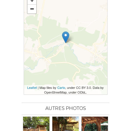
−
Leaflet
| Map tiles by
Carto
, under CC BY 3.0. Data by
OpenStreetMap, under ODbL.
AUTRES PHOTOS