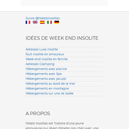
Versione it
Suivre @HotelsInsolites
English version
IDÉES DE WEEK END INSOLITE
Adresses Luxe insolite
Nuit insolite en amoureux
Week-end insolite en famille
Adresses Glamping
Hébergements avec piscine
Hébergements avec Spa
Hébergements avec jacuzzi
Hébergements au bord de la mer
Hébergements en montagne
Hébergements sur une ile isolée
A PROPOS
Hotels Insolites est 'histoire d'une jeune
amoureuse qui rêvait d'épater son chéri avec une