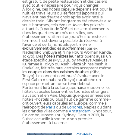
est gratuit, de petite restauration et des casiers
avec tout le nécessaire pour vous changer.
À l'origine, ces hôtels capsule dépannaient pour la
nuit les travailleurs ou les fêtards japonais qui
n'avaient pas d'autre choix après avoir raté le
dernier train. S'ils ont longtemps été réservés aux
seuls hommes, cela évolue. Avec des prix très
attractifs (à partir de 30€) et des emplacements
dans les quartiers animés des villes, ces
établissements attirent aujourd'hui touristes et
femmes. Il est devenu possible de réserver à
l'avance et certains hôtels sont même
exclusivement dédiés aux femmes
(par ex.
Nadeshiko Shibuya et Nine Hours Woman Kanda,
Tokyo). Des
hôtels mixtes
leur attribuent aussi un
étage spécifique (MyCUBE by Mystays Asakusa
Kuramae à Tokyo ou Asahi Plaza Shinsaibashi à
Osaka) et, fait très rare, certains acceptent même
les
couples dans des cabines doubles
(Kiba,
Tokyo). Le concept continue à évoluer avec le
First Cabin Akihabara (Tokyo) qui affiche un
espace permettant de se tenir debout.
Fortement lié à la culture japonaise moderne, les
hôtels capsules fascinent les touristes étrangers
au Japon et en Asie. Depuis quelques années des
hôtels -hostels ou plus haut de gamme comme -
ont ouvert leurs capsules en Europe, comme à
l'aéroport de
Paris
ou de
Londres
, Naples ou dans
les grandes villes comme
Amsterdam
, Singapour,
Colombo, Moscou ou Sydney. Depuis 2018, la
Suisse accueille à son tour son premier
établissement à Lucerne.
CityHub