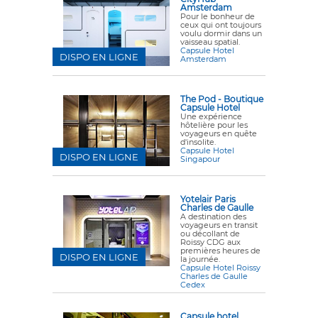
Amsterdam
Pour le bonheur de
ceux qui ont toujours
voulu dormir dans un
vaisseau spatial.
Capsule Hotel
DISPO EN LIGNE
Amsterdam
The Pod - Boutique
Capsule Hotel
Une expérience
hôtelière pour les
voyageurs en quête
d'insolite.
Capsule Hotel
DISPO EN LIGNE
Singapour
Yotelair Paris
Charles de Gaulle
A destination des
voyageurs en transit
ou décollant de
Roissy CDG aux
premières heures de
DISPO EN LIGNE
la journée.
Capsule Hotel Roissy
Charles de Gaulle
Cedex
Capsule hotel