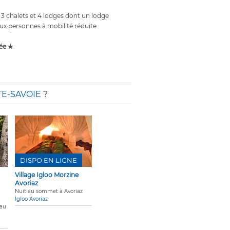
 chalets et 4 lodges dont un lodge
aux personnes à mobilité réduite.
ée ✯
E-SAVOIE
?
DISPO EN LIGNE
Village Igloo Morzine
Avoriaz
Nuit au sommet à Avoriaz
Igloo Avoriaz
 au