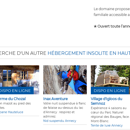
Le domaine propose 3
familiale accessible 
✯ Ouvert toute l’ann
ERCHE D'UN AUTRE
HÉBERGEMENT INSOLITE EN HAUT
DISPO EN LIGNE
DISPO EN LIGNE
rme du Chozal
Inax Aventure
Village d'Igloos du
Semnoz
n mazot au pied des
Votre nuit suspendue à flanc
tes.
de falaise au-dessus du lac
Expérience 4 saisons au
bane Hauteluce
d'Annecy : respirez et
cœur du Parc Naturel
admirez.
régional des Bauges, face
Nid suspendu Annecy
Mont-Blanc.
Tente de luxe Annecy