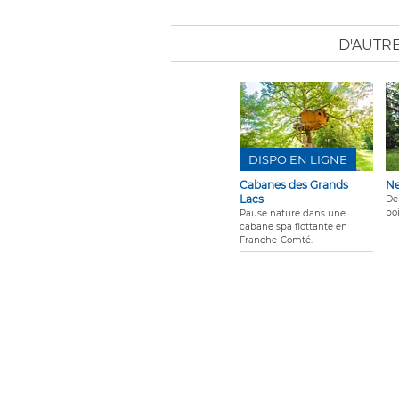
D'AUTR
DISPO EN LIGNE
Cabanes des Grands
N
Lacs
De
po
Pause nature dans une
cabane spa flottante en
Franche-Comté.