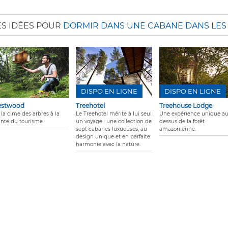
ES IDÉES POUR
DORMIR DANS UNE CABANE DANS LES
DISPO EN LIGNE
DISPO EN LIGNE
estwood
Treehotel
Treehouse Lodge
 la cime des arbres à la
Le Treehotel mérite à lui seul
Une expérience unique a
inte du tourisme.
un voyage : une collection de
dessus de la forêt
sept cabanes luxueuses, au
amazonienne.
design unique et en parfaite
harmonie avec la nature.