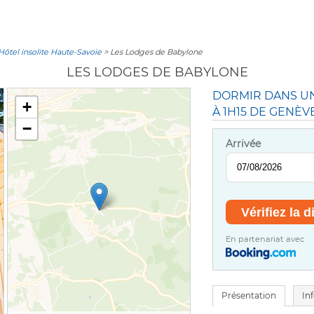
Hôtel insolite Haute-Savoie
> Les Lodges de Babylone
LES LODGES DE BABYLONE
DORMIR DANS UN
+
À 1H15 DE GENÈV
−
Arrivée
En partenariat avec
Présentation
In