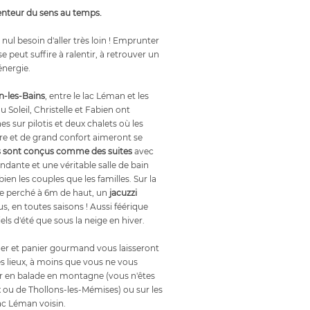
enteur du sens au temps.
nul besoin d'aller très loin ! Emprunter
 peut suffire à ralentir, à retrouver un
énergie.
-les-Bains
, entre le lac Léman et les
u Soleil, Christelle et Fabien ont
 sur pilotis et deux chalets où les
e et de grand confort aimeront se
s sont conçus comme des suites
avec
ante et une véritable salle de bain
bien les couples que les familles. Sur la
xe perché à 6m de haut, un
jacuzzi
s, en toutes saisons ! Aussi féérique
iels d'été que sous la neige en hiver.
er et panier gourmand vous laisseront
 des lieux, à moins que vous ne vous
r en balade en montagne (vous n'êtes
 ou de Thollons-les-Mémises) ou sur les
ac Léman voisin.