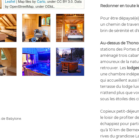
Leaflet
| Map tiles by
Carto
, under CC BY 3.0. Data
Redonner en toute l
by OpenStreetMap, under ODbL.
Pour être dépaysé(e) 
un chemin de traverse
brin de sérénité et d'
Au-dessus de Thonon
stations des Portes d
aménagé trois cabanes
amoureux de la natur
retrouver. Les
lodge
une chambre indépend
qui accueillent aussi 
terrasse du lodge lu
n'attend plus que vou
sous les étoiles des c
Copieux petit-déjeun
le loisir de profiter
s de Babylone.
échappiez pour parti
qu'à 10 km de Bernex
rives du grandiose L