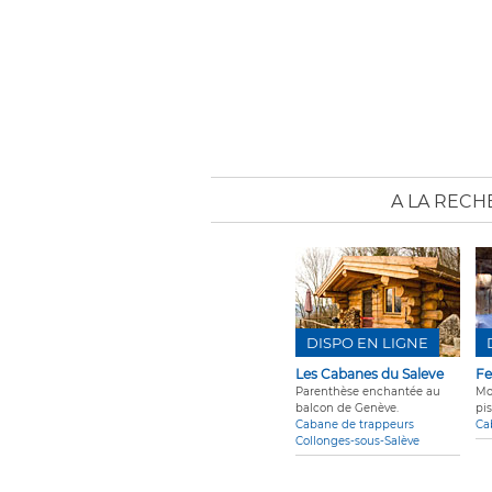
A LA RECH
DISPO EN LIGNE
Les Cabanes du Saleve
Fe
Parenthèse enchantée au
Mo
balcon de Genève.
pis
Cabane de trappeurs
Ca
Collonges-sous-Salève