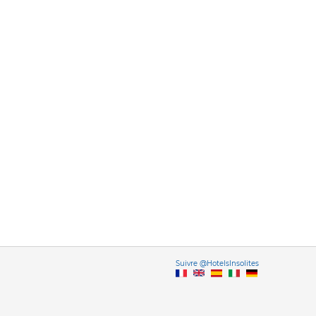
Vers
Suivre @HotelsInsolites
English version