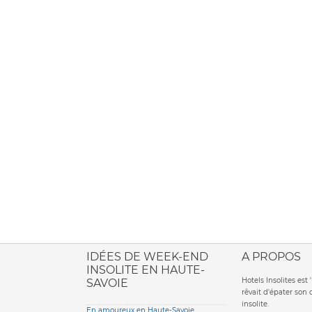
ione italiana
IDÉES DE WEEK-END
A PROPOS
INSOLITE EN HAUTE-
Hotels Insolites es
SAVOIE
rêvait d'épater son
insolite.
En amoureux en Haute-Savoie