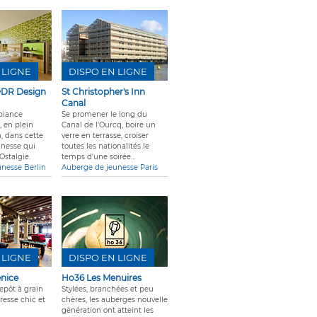
 LIGNE
DISPO EN LIGNE
 DDR Design
St Christopher's Inn
Canal
biance
Se promener le long du
 en plein
Canal de l'Ourcq, boire un
, dans cette
verre en terrasse, croiser
unesse qui
toutes les nationalités le
Ostalgie.
temps d'une soirée…
nesse Berlin
Auberge de jeunesse Paris
 LIGNE
DISPO EN LIGNE
enice
Ho36 Les Menuires
epôt à grain
Stylées, branchées et peu
resse chic et
chères, les auberges nouvelle
génération ont atteint les