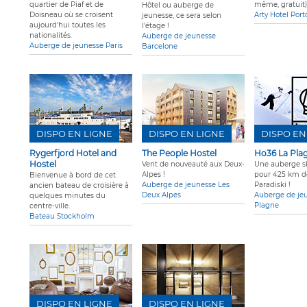
quartier de Piaf et de
même, gratuit)
Hôtel ou auberge de
Doisneau où se croisent
Arty Hotel Port
jeunesse, ce sera selon
aujourd'hui toutes les
l'étage !
nationalités.
Auberge de jeunesse
Auberge de jeunesse Paris
Barcelone
DISPO EN LIGNE
DISPO EN LIGNE
DISPO EN
Rygerfjord Hotel and
The People Hostel
Ho36 La Pla
Hostel
Vent de nouveauté aux Deux-
Une auberge sk
Alpes !
pour 425 km de
Bienvenue à bord de cet
Auberge de jeunesse Les
Paradiski !
ancien bateau de croisière à
Deux Alpes
Auberge de je
quelques minutes du
Plagne
centre-ville.
Bateau Stockholm
DISPO EN LIGNE
DISPO EN LIGNE