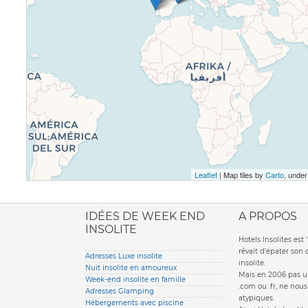
Leaflet
| Map tiles by
Carto
, unde
ione italiana
IDÉES DE WEEK END
A PROPOS
INSOLITE
Hotels Insolites es
rêvait d'épater son
Adresses Luxe insolite
insolite.
Nuit insolite en amoureux
Mais en 2006 pas un
Week-end insolite en famille
.com ou .fr, ne nou
Adresses Glamping
atypiques.
Hébergements avec piscine