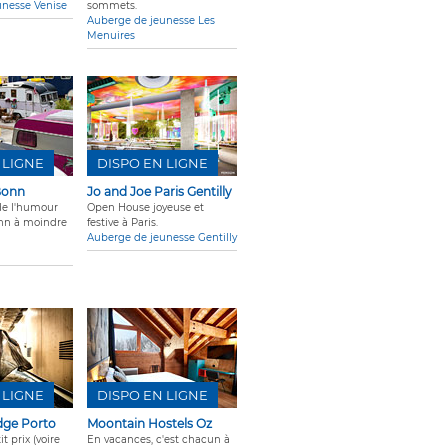
unesse Venise
sommets.
Auberge de jeunesse Les
Menuires
 LIGNE
DISPO EN LIGNE
Bonn
Jo and Joe Paris Gentilly
de l'humour
Open House joyeuse et
onn à moindre
festive à Paris.
Auberge de jeunesse Gentilly
n
 LIGNE
DISPO EN LIGNE
dge Porto
Moontain Hostels Oz
it prix (voire
En vacances, c'est chacun à