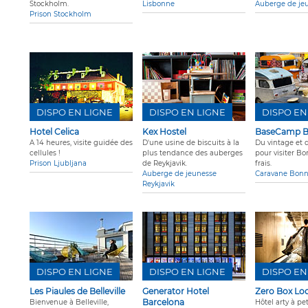
Stockholm.
Lisbonne
Auberge de je
Prison Stockholm
DISPO EN LIGNE
DISPO EN LIGNE
DISPO EN
Hotel Celica
Kex Hostel
BaseCamp 
A 14 heures, visite guidée des
D'une usine de biscuits à la
Du vintage et 
cellules !
plus tendance des auberges
pour visiter B
Prison Ljubljana
de Reykjavik.
frais.
Auberge de jeunesse
Caravane Bon
Reykjavik
DISPO EN LIGNE
DISPO EN LIGNE
DISPO EN
Les Piaules de Belleville
Generator Hotel
Zero Box Lo
Barcelona
Bienvenue à Belleville,
Hôtel arty à pet