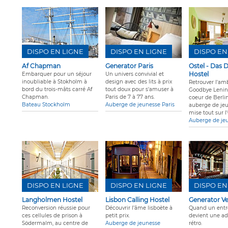
DISPO EN LIGNE
DISPO EN LIGNE
DISPO EN
Af Chapman
Generator Paris
Ostel - Das
Hostel
Embarquer pour un séjour
Un univers convivial et
inoubliable à Stokholm à
design avec des lits à prix
Retrouver l'am
bord du trois-mâts carré Af
tout doux pour s'amuser à
Goodbye Lenin,
Chapman.
Paris de 7 à 77 ans.
coeur de Berlin
Bateau Stockholm
Auberge de jeunesse Paris
auberge de je
mise tout sur l'
Auberge de jeu
DISPO EN LIGNE
DISPO EN LIGNE
DISPO EN
Langholmen Hostel
Lisbon Calling Hostel
Generator V
Reconversion réussie pour
Découvrir l’âme lisboète à
Quand un entr
ces cellules de prison à
petit prix.
devient une ad
Södermalm, au centre de
Auberge de jeunesse
rétro.