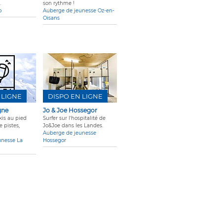
.
son rythme !
o
Auberge de jeunesse Oz-en-
Oisans
 LIGNE
DISPO EN LIGNE
gne
Jo & Joe Hossegor
is au pied
Surfer sur l'hospitalité de
 pistes,
Jo&Joe dans les Landes.
Auberge de jeunesse
unesse La
Hossegor