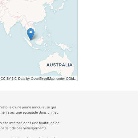
r CC BY 3.0. Data by OpenStreetMap, under ODbL.
t 'histoire d'une jeune amoureuse qui
 chéri avec une escapade dans un lieu
 site internet, dans une foultitude de
s parlait de ces hébergements