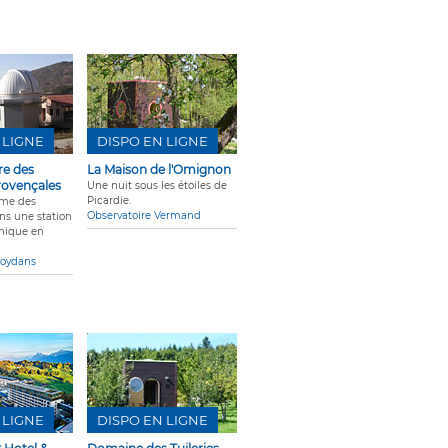
 LIGNE
DISPO EN LIGNE
re des
La Maison de l'Omignon
rovençales
Une nuit sous les étoiles de
Picardie.
hme des
Observatoire Vermand
ns une station
unique en
Moydans
 LIGNE
DISPO EN LIGNE