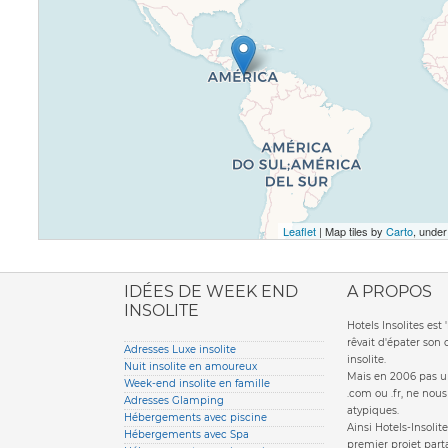
Leaflet
| Map tiles by
Carto
, unde
ione italiana
IDÉES DE WEEK END
A PROPOS
INSOLITE
Hotels Insolites es
rêvait d'épater son
Adresses Luxe insolite
insolite.
Nuit insolite en amoureux
Mais en 2006 pas un
Week-end insolite en famille
.com ou .fr, ne nou
Adresses Glamping
atypiques.
Hébergements avec piscine
Ainsi Hotels-Insolite
Hébergements avec Spa
premier projet parta