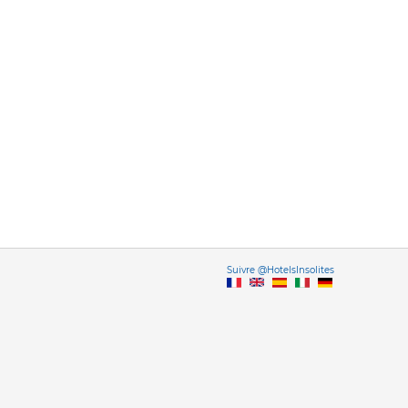
Vers
Suivre @HotelsInsolites
English version