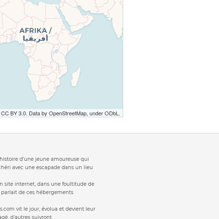
r CC BY 3.0. Data by OpenStreetMap, under ODbL.
t 'histoire d'une jeune amoureuse qui
 chéri avec une escapade dans un lieu
 site internet, dans une foultitude de
s parlait de ces hébergements
s.com vit le jour, évolua et devient leur
gé, d'autres suivront.