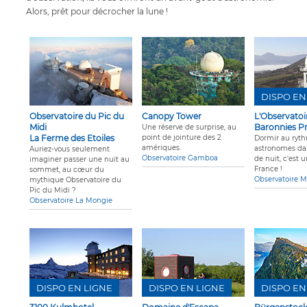
Alors, prêt pour décrocher la lune !
DISPO EN
Observatoire du Pic du
Canopy Tower
L'Observatoi
Midi
Baronnies P
Une réserve de surprise, au
La Ferme des Etoiles
point de jointure des 2
Dormir au ryt
amériques.
astronomes da
Auriez-vous seulement
Observatoire Gamboa
de nuit, c'est 
imaginer passer une nuit au
France !
sommet, au cœur du
Observatoire 
mythique Observatoire du
Pic du Midi ?
Observatoire La Mongie
DISPO EN LIGNE
DISPO EN LIGNE
DISPO EN