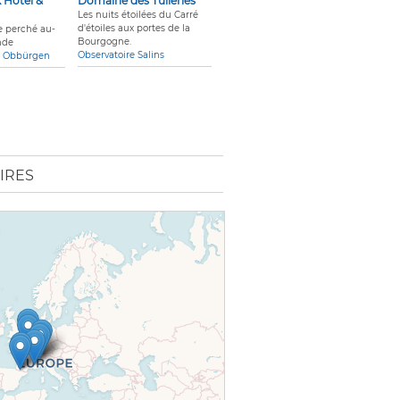
 Hotel &
Domaine des Tuileries
Les nuits étoilées du Carré
d'étoiles aux portes de la
e perché au-
Bourgogne.
nde
Observatoire Salins
ue Obbürgen
IRES