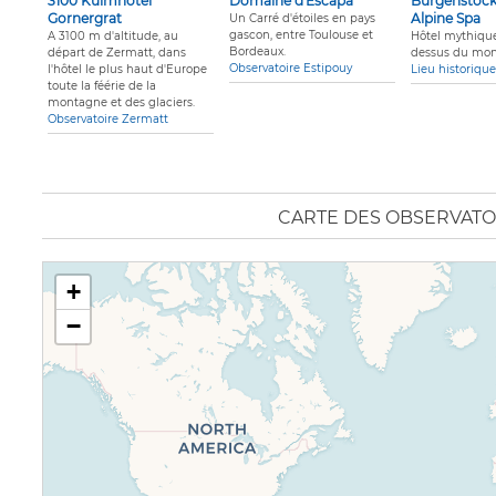
3100 Kulmhotel
Domaine d'Escapa
Bürgenstock
Gornergrat
Alpine Spa
Un Carré d'étoiles en pays
gascon, entre Toulouse et
A 3100 m d'altitude, au
Hôtel mythiqu
Bordeaux.
départ de Zermatt, dans
dessus du mo
Observatoire Estipouy
l'hôtel le plus haut d'Europe
Lieu historiq
toute la féérie de la
montagne et des glaciers.
Observatoire Zermatt
CARTE DES OBSERVATO
+
−