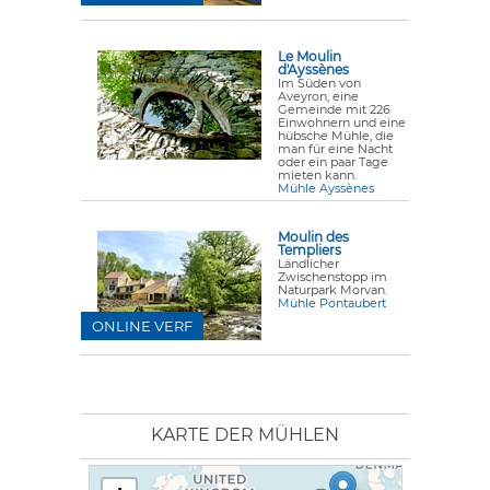
Le Moulin
d'Ayssènes
Im Süden von
Aveyron, eine
Gemeinde mit 226
Einwohnern und eine
hübsche Mühle, die
man für eine Nacht
oder ein paar Tage
mieten kann.
Mühle Ayssènes
Moulin des
Templiers
Ländlicher
Zwischenstopp im
Naturpark Morvan.
Mühle Pontaubert
ONLINE VERF
KARTE DER MÜHLEN