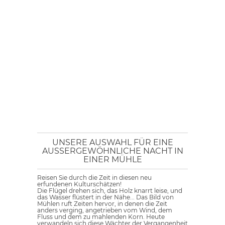
UNSERE AUSWAHL FÜR EINE
AUSSERGEWÖHNLICHE NACHT IN E
INER MÜHLE
Reisen Sie durch die Zeit in diesen neu
erfundenen Kulturschätzen!
Die Flügel drehen sich, das Holz knarrt leise, und
das Wasser flüstert in der Nähe... Das Bild von
Mühlen ruft Zeiten hervor, in denen die Zeit
anders verging, angetrieben vom Wind, dem
Fluss und dem zu mahlenden Korn. Heute
verwandeln sich diese Wächter der Vergangenheit