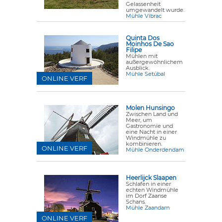
Gelassenheit
umgewandelt wurde.
Mühle Vibrac
Quinta Dos
Moinhos De Sao
Filipe
Mühlen mit
außergewöhnlichem
Ausblick.
Mühle Setúbal
ONLINE VERF
Molen Hunsingo
Zwischen Land und
Meer, um
Gastronomie und
eine Nacht in einer
Windmühle zu
kombinieren.
ONLINE VERF
Mühle Onderdendam
Heerlijck Slaapen
Schlafen in einer
echten Windmühle
im Dorf Zaanse
Schans.
Mühle Zaandam
ONLINE VERF