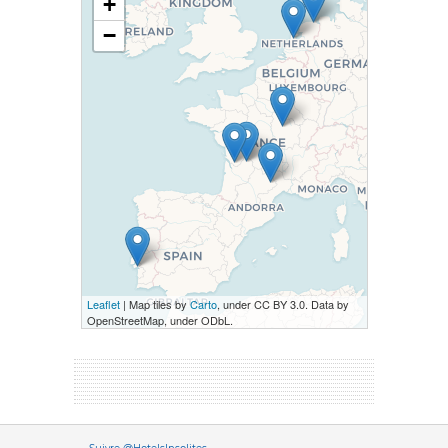
+
−
Leaflet
| Map tiles by
Carto
, under CC BY 3.0. Data by
OpenStreetMap, under ODbL.
Versione it