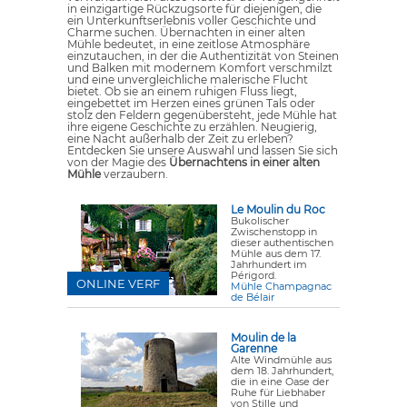
in einzigartige Rückzugsorte für diejenigen, die
ein Unterkunftserlebnis voller Geschichte und
Charme suchen. Übernachten in einer alten
Mühle bedeutet, in eine zeitlose Atmosphäre
einzutauchen, in der die Authentizität von Steinen
und Balken mit modernem Komfort verschmilzt
und eine unvergleichliche malerische Flucht
bietet. Ob sie an einem ruhigen Fluss liegt,
eingebettet im Herzen eines grünen Tals oder
stolz den Feldern gegenübersteht, jede Mühle hat
ihre eigene Geschichte zu erzählen. Neugierig,
eine Nacht außerhalb der Zeit zu erleben?
Entdecken Sie unsere Auswahl und lassen Sie sich
von der Magie des
Übernachtens in einer alten
Mühle
verzaubern.
Le Moulin du Roc
Bukolischer
Zwischenstopp in
dieser authentischen
Mühle aus dem 17.
Jahrhundert im
Périgord.
ONLINE VERF
Mühle Champagnac
de Bélair
Moulin de la
Garenne
Alte Windmühle aus
dem 18. Jahrhundert,
die in eine Oase der
Ruhe für Liebhaber
von Stille und