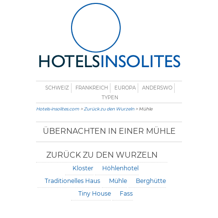
SCHWEIZ
FRANKREICH
EUROPA
ANDERSWO
TYPEN
Hotels-insolites.com
>
Zurück zu den Wurzeln
> Mühle
ÜBERNACHTEN IN EINER MÜHLE
ZURÜCK ZU DEN WURZELN
Kloster
Höhlenhotel
Traditionelles Haus
Mühle
Berghütte
Tiny House
Fass