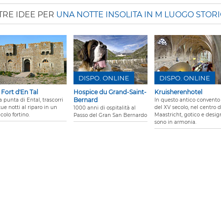
TRE IDEE PER
UNA NOTTE INSOLITA IN M LUOGO STOR
DISPO. ONLINE
DISPO. ONLINE
 Fort d'En Tal
Hospice du Grand-Saint-
Kruisherenhotel
Bernard
a punta di Ental, trascorri
In questo antico convento
tue notti al riparo in un
del XV secolo, nel centro d
1000 anni di ospitalità al
colo fortino.
Maastricht, gotico e desig
Passo del Gran San Bernardo
sono in armonia.