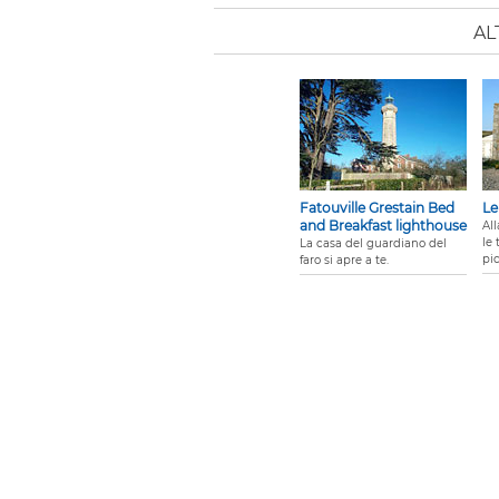
AL
Fatouville Grestain Bed
Le
and Breakfast lighthouse
All
le 
La casa del guardiano del
pic
faro si apre a te.