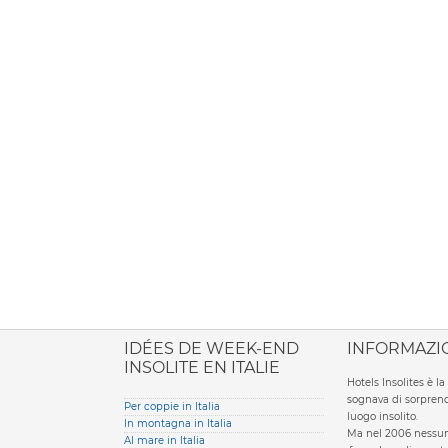
ione italiana
IDÉES DE WEEK-END
INFORMAZI
INSOLITE EN ITALIE
Hotels Insolites è 
sognava di sorprend
Per coppie in Italia
luogo insolito.
In montagna in Italia
Ma nel 2006 nessun 
Al mare in Italia