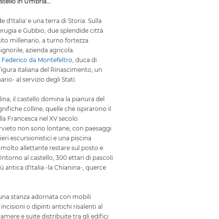
stello in Umbria...
 d'Italia' e una terra di Storia. Sulla
erugia e Gubbio, due splendide città
ito millenario, a turno fortezza
ignorile, azienda agricola.
,
Federico da Montefeltro
, duca di
igura italiana del Rinascimento, un
io- al servizio degli Stati.
llina, il castello domina la pianura del
ifiche colline, quelle che ispirarono il
lla Francesca nel XV secolo.
Orvieto non sono lontane, con paesaggi
ieri escursionistici e una piscina
è molto allettante restare sul posto e
. Intorno al castello, 300 ettari di pascoli
ù antica d'Italia -la Chianina-, querce
una stanza adornata con mobili
 incisioni o dipinti antichi risalenti al
amere e suite distribuite tra gli edifici