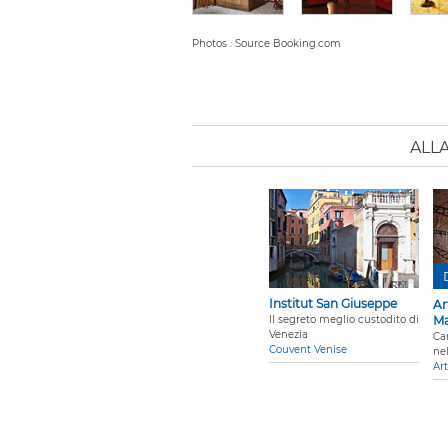
Photos : Source Booking.com
ALL
Institut San Giuseppe
Ar
Il segreto meglio custodito di
Ma
Venezia
Ca
Couvent Venise
ne
Art