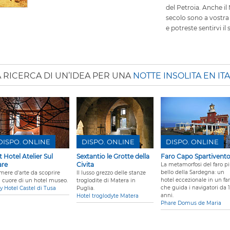
del Petroia. Anche il 
secolo sono a vostra 
e potreste sentirvi il 
A RICERCA DI UN’IDEA PER UNA
NOTTE INSOLITA EN ITA
DISPO. ONLINE
DISPO. ONLINE
DISPO. ONLINE
t Hotel Atelier Sul
Sextantio le Grotte della
Faro Capo Spartivent
re
Civita
La metamorfosi del faro p
bello della Sardegna: un
mere d'arte da scoprire
Il lusso grezzo delle stanze
hotel eccezionale in un fa
l cuore di un hotel museo.
troglodite di Matera in
che guida i navigatori da 
y Hotel Castel di Tusa
Puglia.
anni.
Hotel troglodyte Matera
Phare Domus de Maria