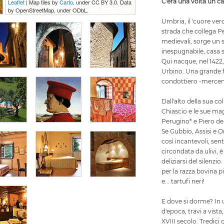
C'era una volta un ca
Leaflet
| Map tiles by
Carto
, under CC BY 3.0. Data
by OpenStreetMap, under ODbL.
Umbria, il 'cuore verde
strada che collega P
medievali, sorge un s
inespugnabile, casa s
Qui nacque, nel 1422
Urbino. Una grande f
condottiero -mercenar
Dall'alto della sua co
Chiascio e le sue magn
Perugino* e Piero de
Se Gubbio, Assisi e 
così incantevoli, sent
circondata da ulivi, 
deliziarsi del silenzio
per la razza bovina pi
e... tartufi neri!
E dove si dorme? In 
d'epoca, travi a vista,
XVIII secolo. Tredici c