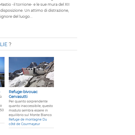
Mastio -il torrione- e le sue mura del XII
disposizione. Un attimo di distrazione,
signore del luogo...
LIE
?
o
Refuge-bivouac
Gervasutti
iù
Per quanto sorprendente
ro
quanto inaccessibile, questo
150
modulo sembra essere in
equilibrio sul Monte Bianco.
Refuge de montagne Du
côté de Courmayeur