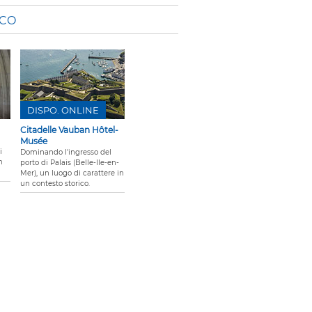
ICO
DISPO. ONLINE
Citadelle Vauban Hôtel-
Musée
i
Dominando l'ingresso del
n
porto di Palais (Belle-Ile-en-
Mer), un luogo di carattere in
un contesto storico.