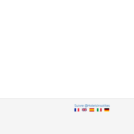
Vers
Suivre @HotelsInsolites
English version