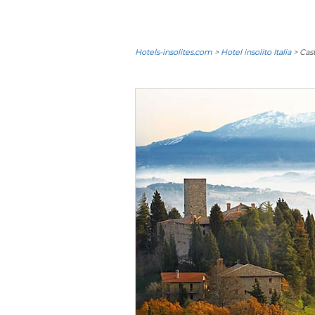
Hotels-insolites.com
>
Hotel insolito Italia
> Cast