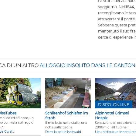
La storia del Zollha
soggiorno. Nel 1844, 
raccoglievano le tas
attraversare il ponte
Sebbene questa pratica
mantenuto il suo fasc
cerca di esperienze in
CA DI UN ALTRO
ALLOGGIO INSOLITO DANS LE CANTON
DISPO. ONLINE
issTubes
Schiltenhof Schlafen im
Alpinhotel Grimsel
Stroh
Hospiz
mplice ed efficace, un
o con vista sul lago di
Il mio letto nella stalla, una
Sensazione di eccezionalit
un.
notte sulla paglia.
2000m di altitudine
be Gwatt
Dans la paille Iseltwald
Lieu historique Innertkirc