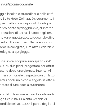
 in un'ex casa doganale
gio insolito e straordinario nella città
One Suite Hotel Zollhaus è sicuramente il
 Questo affascinante piccolo boutique
storico ponte Nydeggbrücke, all'interno
 attrazioni di Berna, il parco degli orsi.
ume Aare, questa ex casa doganale offre
sulla città vecchia di Berna e sui suoi
me la collegiata, il Palazzo Federale e
orologio, la Zytglogge.
ite unica, scoprirai uno spazio di 70
uiti su due piani, progettato per offrirti
essario dopo una giornata intensa. Al
amera principale ti aspetta con un letto
tti singoli, un piccolo angolo salotto e
 dotato di una doccia autonoma.
no letto funzionale ti invita a rilassarti
ifica vista sulla città vecchia di
ndiale dell'UNESCO, il parco degli orsi