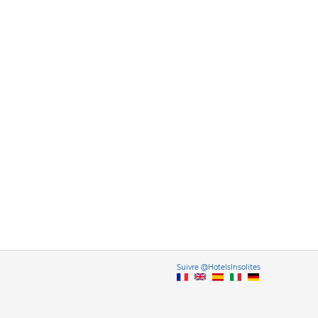
Vers
Suivre @HotelsInsolites
English version