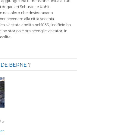
us aggiunge una dimensione unica al tuo
i doganieri Schuster e Kohli
se da coloro che desideravano
 per accedere alla città vecchia.
 sia stata abolita nel 1853, l'edificio ha
ino storico e ora accoglie visitatori in
solite.
 DE BERNE
?
à a
hen