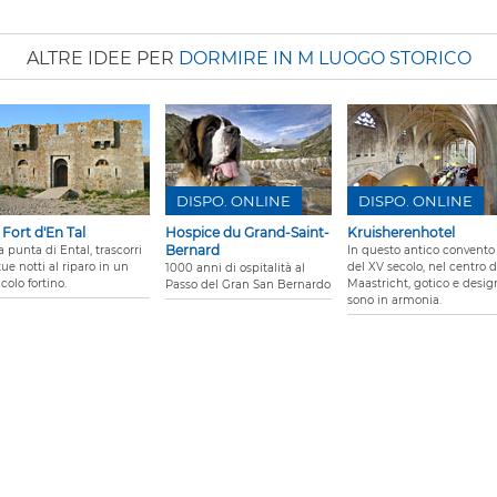
ALTRE IDEE PER
DORMIRE IN M LUOGO STORICO
DISPO. ONLINE
DISPO. ONLINE
 Fort d'En Tal
Hospice du Grand-Saint-
Kruisherenhotel
Bernard
a punta di Ental, trascorri
In questo antico convento
tue notti al riparo in un
del XV secolo, nel centro d
1000 anni di ospitalità al
colo fortino.
Maastricht, gotico e desig
Passo del Gran San Bernardo
sono in armonia.