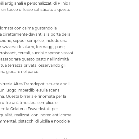
li artigianali e personalizzati di Plinio Il
n tocco di lusso sofisticato a questo
 giornata con calma gustando la
 direttamente davanti alla porta della
lazione, seppur semplice, include una
e svizzera di salumi, formaggi, pane,
croissant, cereali, succhi e spesso vassoi
i assaporare questo pasto nell'intimità
a tua terrazza privata, osservando gli
sina giocare nel parco.
birreria Altes Tramdepot, situata a soli
 un luogo imperdibile sulla scena
a. Questa birreria è rinomata per la
 e offre un'atmosfera semplice e
re la Gelateria Eiswerkstatt per
 qualità, realizzati con ingredienti come
mmental, pistacchi di Sicilia e nocciole