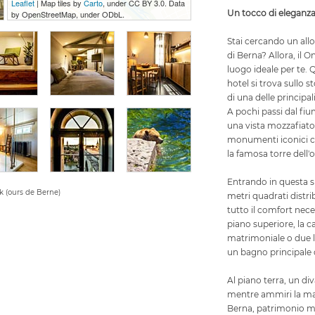
Leaflet
| Map tiles by
Carto
, under CC BY 3.0. Data
Un tocco di eleganza
by OpenStreetMap, under ODbL.
Stai cercando un allog
di Berna? Allora, il 
luogo ideale per te.
hotel si trova sullo 
di una delle principali
A pochi passi dal fi
una vista mozzafiato 
monumenti iconici co
la famosa torre dell'
Entrando in questa su
k (ours de Berne)
metri quadrati distrib
tutto il comfort nec
piano superiore, la c
matrimoniale o due le
un bagno principale
Al piano terra, un diva
mentre ammiri la magn
Berna, patrimonio mo