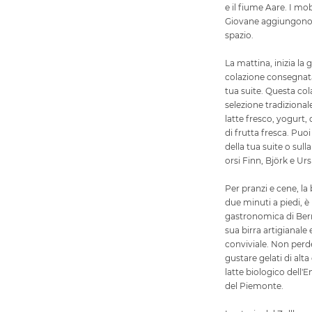
e il fiume Aare. I mobi
Giovane aggiungono u
spazio.
La mattina, inizia la
colazione consegnata
tua suite. Questa co
selezione tradizional
latte fresco, yogurt, 
di frutta fresca. Puo
della tua suite o sull
orsi Finn, Björk e Ur
Per pranzi e cene, la 
due minuti a piedi, è
gastronomica di Bern
sua birra artigianale
conviviale. Non perde
gustare gelati di alta
latte biologico dell'E
del Piemonte.