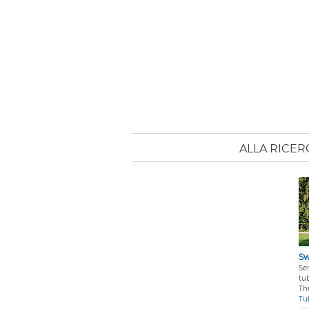
ALLA RICER
Sw
Se
tub
Th
Tu