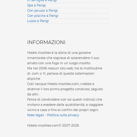
In famiglia a Parigi
Spa a Parigi
Con jacuzzi a Parigi
Con piscina a Parigi
Lusso a Parigi
INFORMAZIONI
Hotels Insolites è la storia di una giovane
innamorata che sognava di sorprendere il suo
amato con una fuga in un luogo insolito.
Ma nel 2006 nessun sito web, tra la moltitudine
di .com o .fr, parlava di queste sistemazioni
atipiche.
Così nacque Hotels-Insolites.com, crebbe e
divenne il loro primo progetto condiviso, seguito
da altri.
Felice di condividere con voi questi indirizzi che
invitano a evadere dalla quotidianità, a viaggiare
vicino a casa o fino ai confini dei propri sogni.
Note legali
-
Politica sulla privacy
Hotels-insolites.com© 2007-2026