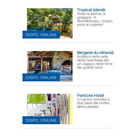
Tropical Islands
Sotto le palme, la
spiaggia... A
Brandeburgo, i tropici
sono al coperto!
DISPO. ONLINE
Bergerie du Miravidi
Imbarco nella valle
della Tarentaise per
un viaggio nelle terre
dei grandi nord.
DISPO. ONLINE
Pantone Hotel
Un gioco colorato a
due passi dal centro
della capitale.
DISPO. ONLINE