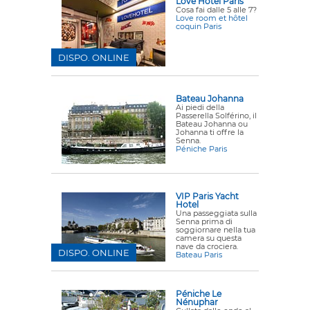
Love Hotel Paris
Cosa fai dalle 5 alle 7?
Love room et hôtel
coquin Paris
DISPO. ONLINE
Bateau Johanna
Ai piedi della
Passerella Solférino, il
Bateau Johanna ou
Johanna ti offre la
Senna.
Péniche Paris
VIP Paris Yacht
Hotel
Una passeggiata sulla
Senna prima di
soggiornare nella tua
camera su questa
nave da crociera.
DISPO. ONLINE
Bateau Paris
Péniche Le
Nénuphar