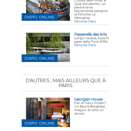
Cullata dalle onde al
Quai d'Austerlitz, un
pied-à-terre
tipicamente parigino:
la Péniche Le
DISPO. ONLINE
Nénuphar.
Péniche Paris
Passerelle des Arts
Lungo l'acqua, a pochi
passi dalla Torre Eiffel.
Péniche Paris
DISPO. ONLINE
D'AUTRES
, MAIS AILLEURS QUE À
PARIS
Georgian House
Fan di Harry Potter?
Un Bed & Breakfast
magico di oltre un
secolo.
DISPO. ONLINE