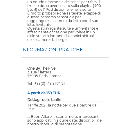
un boudoir "armonia dei sensi" per rifarsi il
trucco dopo aver ballato sulla playlist (400
titoli!) dell'iPod disponibile nella suite.
È molto probabile che salterete le tappe di
questo percorso sensoriale per
raggiungere la camera da letto con il suo
letto levitante.
Questa stravagante suite è un'invitante e
affascinante occasione per volare in un
cielo stellato lontano dai codici abituali
delle camere d'albergo.
INFORMAZIONI PRATICHE
One By The Five
3, rue Flatters
75005 Paris, France
Tel : +33(0)1 43 31 74 21
A partir da 159 EUR
Dettagli delle tariffe
Tariffe 2021, la notte per due a partire da
159€.
..::Buon Affare::.. sconti molto interessanti
sono applicati in alcune date, disponibili nel
nostro modulo di prenotazione.