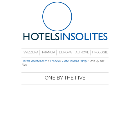
SVIZZERA
FRANCIA
EUROPA
ALTROVE
TIPOLOGIE
Hotels-insolites.com
>
Francia
>
Hotel insolito Parigi
> One By The
Five
ONE BY THE FIVE