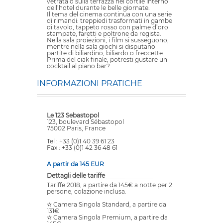
vetrata o sulla terrazza nel cortile interno
dell’hotel durante le belle giornate.
Il tema del cinema continua con una serie
di rimandi: treppiedi trasformati in gambe
di tavolo, tappeto rosso con palme d’oro
stampate, faretti e poltrone da regista.
Nella sala proiezioni, i film si susseguono,
mentre nella sala giochi si disputano
partite di biliardino, biliardo o freccette.
Prima del ciak finale, potresti gustare un
cocktail al piano bar?
INFORMAZIONI PRATICHE
Le 123 Sebastopol
123, boulevard Sébastopol
75002 Paris, France
Tel : +33 (0)1 40 39 61 23
Fax : +33 (0)1 42 36 48 61
A partir da 145 EUR
Dettagli delle tariffe
Tariffe 2018, a partire da 145€ a notte per 2
persone, colazione inclusa.
✫ Camera Singola Standard, a partire da
131€
✫ Camera Singola Premium, a partire da