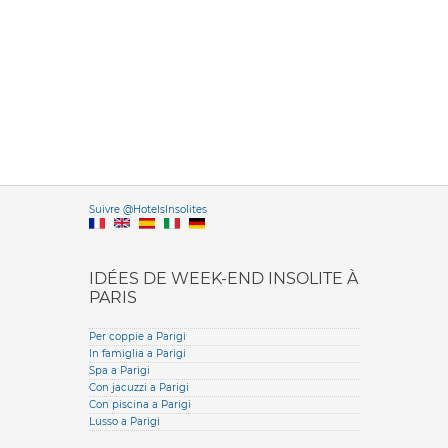
Versione it
Suivre @HotelsInsolites
English version
IDÉES DE WEEK-END INSOLITE À
PARIS
Per coppie a Parigi
In famiglia a Parigi
Spa a Parigi
Con jacuzzi a Parigi
Con piscina a Parigi
Lusso a Parigi