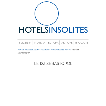
SVIZZERA
FRANCIA
EUROPA
ALTROVE
TIPOLOGIE
Hotels-insolites.com
>
Francia
>
Hotel insolito Parigi
> Le 123
Sebastopol
LE 123 SEBASTOPOL