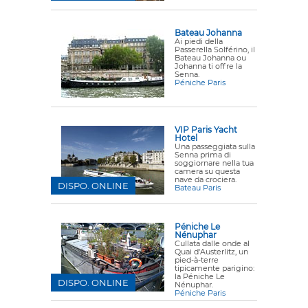
Bateau Johanna
Ai piedi della
Passerella Solférino, il
Bateau Johanna ou
Johanna ti offre la
Senna.
Péniche Paris
VIP Paris Yacht
Hotel
Una passeggiata sulla
Senna prima di
soggiornare nella tua
camera su questa
nave da crociera.
DISPO. ONLINE
Bateau Paris
Péniche Le
Nénuphar
Cullata dalle onde al
Quai d'Austerlitz, un
pied-à-terre
tipicamente parigino:
la Péniche Le
DISPO. ONLINE
Nénuphar.
Péniche Paris