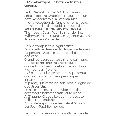
Il 123 Sebastopol, un hotel dedicato al
cinema.
Le 123 Sébastopol, al 123 di boulevard
Sébastopol tra Châtelet e Réaumur, è un
hotel 4* dedicato alla Settima Arte.
In una reception dall’aria di cinema rétro, i
nomi dei sei artisti ospiti sono scritti in
lettere nere: Claude Lelouch, Danièle
Thompson, Jean-Paul Belmondo, Elsa
Zylberstein, Ennio Morricone, il duo Agnès
Jaoui e Jean-Pierre Bacri.
Con la complicità di ogni artista,
l’architetto e designer Philippe Maidenberg
ha personalizzato le camere del piano
dedicato.
Grandi partiture scritte a mano sul muro,
uno schermo che trasmette tutti i suoi
concerti: immergiti nella musica di Ennio
Morricone al 1° piano.
Il 2° piano di Elsa Zylberstein si presenta
come una bomboniera per coppie
innamorate.
3° piano, l’universo dai toni rossi e legno del
duo Jaoui/Bacri.
Danièle Thomson condivide ricordi e
accessori cinematografici al 4° piano.
Al 5° piano, Claude Lelouch ha lasciato
pellicole autentiche.
Atmosfera sportiva e teatrale al 6° piano
per Jean-Paul Belmondo.
La colazione verrà servita sotto la grande