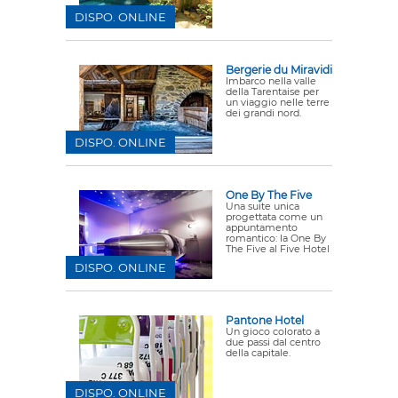
DISPO. ONLINE
Bergerie du Miravidi
Imbarco nella valle
della Tarentaise per
un viaggio nelle terre
dei grandi nord.
DISPO. ONLINE
One By The Five
Una suite unica
progettata come un
appuntamento
romantico: la One By
The Five al Five Hotel
DISPO. ONLINE
Pantone Hotel
Un gioco colorato a
due passi dal centro
della capitale.
DISPO. ONLINE