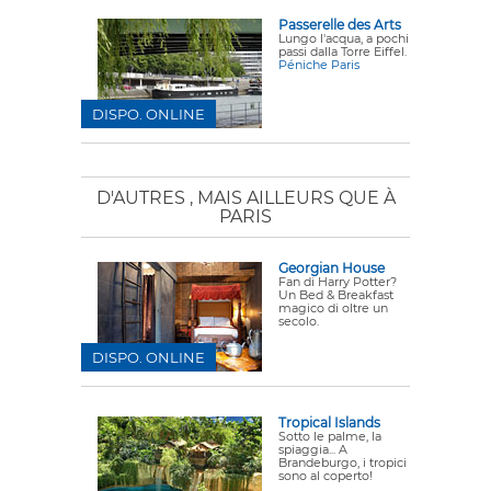
Passerelle des Arts
Lungo l'acqua, a pochi
passi dalla Torre Eiffel.
Péniche Paris
DISPO. ONLINE
D'AUTRES
, MAIS AILLEURS QUE À
PARIS
Georgian House
Fan di Harry Potter?
Un Bed & Breakfast
magico di oltre un
secolo.
DISPO. ONLINE
Tropical Islands
Sotto le palme, la
spiaggia... A
Brandeburgo, i tropici
sono al coperto!