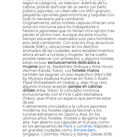
según la categoría, un televisor. Además de tu
cabina, podrás disfrutar de un sento (un baño
público japonés), un cibercafé con WiFi gratuito,
pequeñas opciones gastronómicas y taquillas con
todo lo necesario para cambiarte.
Originalmente, estos hoteles cápsula ofrecían una
solución nocturna para los trabajadores o
fiesteros japoneses que no tenían otra opción tras
perder el último tren. Aunque durante mucho
tiempo estuvieron reservados solo para hombres,
esto está cambiando. Con precios muy atractivos
(desde 30€) y ubicaciones en los distritos
animados de las ciudades, estos establecimientos
ahora atraen a turistas y mujeres. Se ha vuelto
posible reservar con antelación, y algunos hoteles
están incluso
exclusivamente dedicados a
mujeres
(por ej., Nadeshiko Shibuya y Nine Hours
Woman Kanda, Tokio). Los
hoteles mixtos
también les asignan un piso específico (MyCUBE
by Mystays Asakusa Kuramae en Tokio o Asahi
Plaza Shinsaibashi en Osaka), y, algo muy raro,
algunos incluso aceptan
parejas en cabinas
dobles
(Kiba, Tokio). El concepto continúa
evolucionando con el First Cabin Akihabara
(Tokio), que ofrece un espacio que permite estar
de pie.
Fuertemente vinculados a la cultura japonesa
moderna, los hoteles cápsula fascinan a los
turistas extranjeros en Japón y Asia. En los
últimos años, hoteles -hostels o de gama más
alta- han abierto sus cápsulas en Europa, como
en los aeropuertos de
París
o
Londres
, Nápoles o
en grandes ciudades como
Ámsterdam
,
Singapur, Colombo, Moscú o Sídney. Desde 2018,