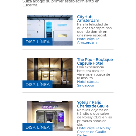
Suiza acogió su primer establecimiento en
Lucerna.
CityHub
Amsterdam
Para la felicidad de
quienes siempre han
querido dormir en
una nave espacial.
Hotel cápsula
DISP. LÍNEA
Amsterdam
The Pod - Boutique
Capsule Hotel
Una experiencia
hotelera para los
viajeros en busca de
lo insólito.
Hotel cápsula
DISP. LÍNEA
Singapour
Yotelair Paris
Charles de Gaulle
Para los viajeros en
tránsito o que salen
de Roissy CDG en las
primeras horas del
día.
DISP. LÍNEA
Hotel cápsula Roissy
Charles de Gaulle
Cedex