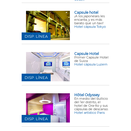
Capsule hotel
¡A los japoneses les
encanta, y es más
barato que un taxi!
Hotel cápsula Tokyo
DISP. LÍNEA
Capsule Hotel
Primer Capsule Hotel
de Suiza
Hotel cápsula Luzern
DISP. LÍNEA
Hôtel Odyssey
En medio del bullicio
del 1er distrito, el
hotel de Ora-Ito y sus
cápsulas de descanso.
Hotel artístico Paris
DISP. LÍNEA