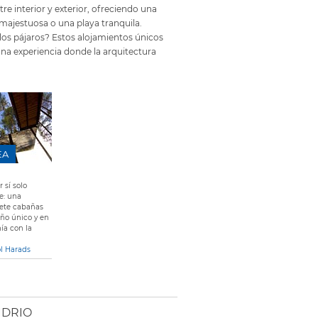
re interior y exterior, ofreciendo una
majestuosa o una playa tranquila.
e los pájaros? Estos alojamientos únicos
 una experiencia donde la arquitectura
EA
 sí solo
e: una
iete cabañas
eño único y en
ía con la
ol Harads
IDRIO