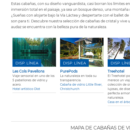
Estas cabañas, con su diseño vanguardista, casi borran los límites ent
inmersión total en el paisaje, ya sea un bosque denso, una montaña 
¿Sueñas con alojarte bajo la Vía Láctea y despertarte con el ballet d
son para ti. Descubre nuestra selección de cabañas de cristal y vive
audaz se encuentra con la belleza pura de la naturaleza.
DISP. LÍNEA
DISP. LÍNEA
DISP. LÍN
Les Cols Pavellons
PurePods
Treehotel
Viaje sensorial en uno de los
La naturaleza en toda su
El Treehotel por
5 pabellones de vidrio y
transparencia.
merece un viaj
acero.
Cabaña de vidrio Little River,
colección de s
Hotel artístico Olot
Christchurch
lujosas, de dis
perfecta armon
naturaleza.
Casa en el árb
MAPA DE CABAÑAS DE V