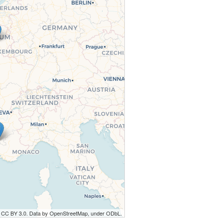
r CC BY 3.0. Data by OpenStreetMap, under ODbL.