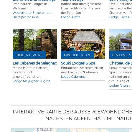
Pfahlbauten-Lodges in
Intime und unvergessliche
Das künstleris
Wallonien.
Übernachtung im Herzen
waldreiche Re
Wasserhütte Ermeton-sur-
der Pyrenäen
Stunden von Pa
Biert (Maredsous)
Lodge Arette
Lodge Esvres
ONLINE VERF
ONLINE VERF
ONLINE V
Les Cabanes de Salagnac
Souki Lodges & Spa
Château de 
Meine Hütte in Corrèze,
Eintauchen zwischen Natur
Schwimmende
modern und
und Luxus in Okzitanien
Spa: ungewöhn
umweltfreundlich.
Lodge Cabrières
raffiniert an e
Lodge Meyrignac l’Eglise
See in Anglet
Lodge Anglet
INTERAKTIVE KARTE DER AUSSERGEWÖHNLICHEN 
ÄCHSTEN AUFENTHALT MIT NATUR