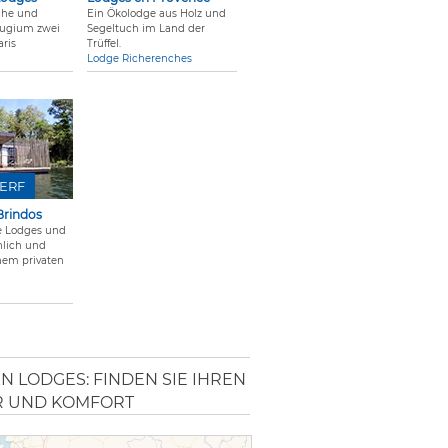
che und
Ein Ökolodge aus Holz und
fugium zwei
Segeltuch im Land der
ris
Trüffel.
Lodge Richerenches
ERF
Brindos
 Lodges und
lich und
inem privaten
LODGES: FINDEN SIE IHREN N
 UND KOMFORT