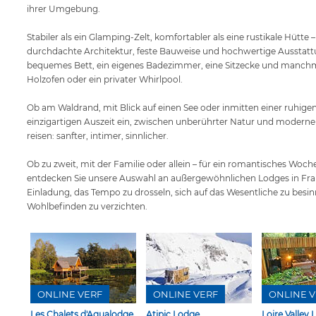
ihrer Umgebung.
Stabiler als ein Glamping-Zelt, komfortabler als eine rustikale Hütte
durchdachte Architektur, feste Bauweise und hochwertige Ausstattu
bequemes Bett, ein eigenes Badezimmer, eine Sitzecke und manchma
Holzofen oder ein privater Whirlpool.
Ob am Waldrand, mit Blick auf einen See oder inmitten einer ruhigen 
einzigartigen Auszeit ein, zwischen unberührter Natur und modernem
reisen: sanfter, intimer, sinnlicher.
Ob zu zweit, mit der Familie oder allein – für ein romantisches Woc
entdecken Sie unsere Auswahl an außergewöhnlichen Lodges in Fran
Einladung, das Tempo zu drosseln, sich auf das Wesentliche zu besi
Wohlbefinden zu verzichten.
ONLINE VERF
ONLINE VERF
ONLINE V
Les Chalets d'Aqualodge
Atipic Lodge
Loire Valley