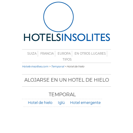
SUIZA
FRANCIA
EUROPA
EN OTROS LUGARES
TIPOS
Hotels-insolites.com
>
Temporal
> Hotel de hielo
ALOJARSE EN UN HOTEL DE HIELO
TEMPORAL
Hotel de hielo
Iglú
Hotel emergente