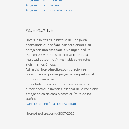
Alojamientos junto al mar
Alojamientos en la montaña
Alojamientos en una isla aislada
ACERCA DE
Hotels Insolites es la historia de una joven
enamorada que soñaba con sorprender a su
pareja con una escapada a un lugar insólito.
Pero en 2006, ni un solo sitio web, entre la
multitud de .com o .fr, nos hablaba de estos
alojamientos únicos.
Así nació Hotels-Insolites.com, creció y se
convirtió en su primer proyecto compartido, al
que seguirían otros.
Encantada de compartir con ustedes estas
direcciones que invitan a escapar de lo cotidiano,
a viajar cerca de casa o hasta el límite de los
sueños.
Aviso legal
-
Política de privacidad
Hotels-insolites.com© 2007-2026