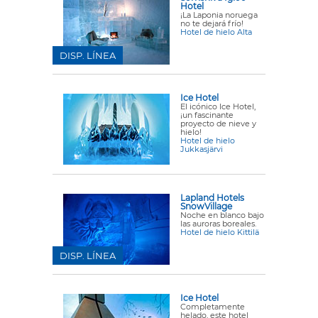
Hotel
¡La Laponia noruega
no te dejará frío!
Hotel de hielo Alta
DISP. LÍNEA
Ice Hotel
El icónico Ice Hotel,
¡un fascinante
proyecto de nieve y
hielo!
Hotel de hielo
Jukkasjärvi
Lapland Hotels
SnowVillage
Noche en blanco bajo
las auroras boreales.
Hotel de hielo Kittilä
DISP. LÍNEA
Ice Hotel
Completamente
helado, este hotel