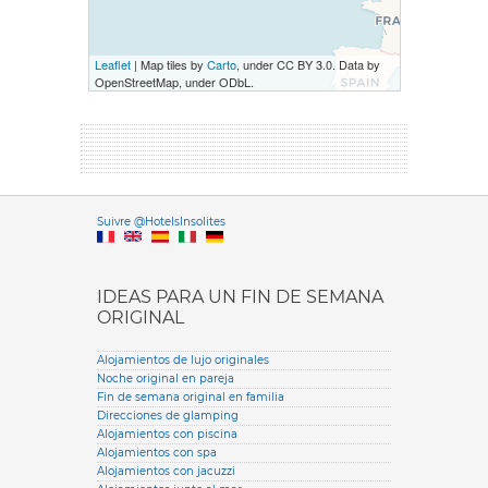
Leaflet
| Map tiles by
Carto
, under CC BY 3.0. Data by
OpenStreetMap, under ODbL.
Versione it
Suivre @HotelsInsolites
English version
IDEAS PARA UN FIN DE SEMANA
ORIGINAL
Alojamientos de lujo originales
Noche original en pareja
Fin de semana original en familia
Direcciones de glamping
Alojamientos con piscina
Alojamientos con spa
Alojamientos con jacuzzi