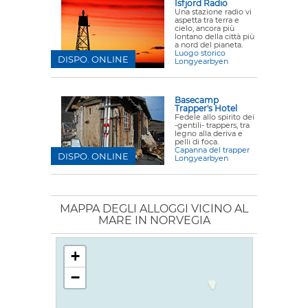
Isfjord Radio
Una stazione radio vi
aspetta tra terra e
cielo, ancora più
lontano della città più
a nord del pianeta.
Luogo storico
DISPO. ONLINE
Longyearbyen
Basecamp
Trapper's Hotel
Fedele allo spirito dei
-gentili- trappers, tra
legno alla deriva e
pelli di foca.
Capanna del trapper
DISPO. ONLINE
Longyearbyen
MAPPA DEGLI ALLOGGI VICINO AL
MARE IN NORVEGIA
+
−