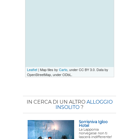
Leaflet
| Map tiles by
Carto
, under CC BY 3.0. Data by
OpenStreetMap, under ODbL.
IN CERCA DI UN ALTRO
ALLOGGIO
INSOLITO
?
Sorrisniva Igloo
Hotel
La Lapponia
norvegese non ti
lascerà indifferente!