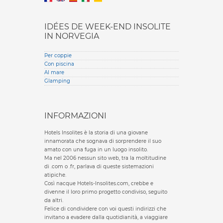
IDÉES DE WEEK-END INSOLITE
IN NORVEGIA
Per coppie
Con piscina
Al mare
Glamping
INFORMAZIONI
Hotels Insolites è la storia di una giovane
innamorata che sognava di sorprendere il suo
amato con una fuga in un luogo insolito.
Ma nel 2006 nessun sito web, tra la moltitudine
di .com o .fr, parlava di queste sistemazioni
atipiche.
Così nacque Hotels-Insolites.com, crebbe e
divenne il loro primo progetto condiviso, seguito
da altri.
Felice di condividere con voi questi indirizzi che
invitano a evadere dalla quotidianità, a viaggiare