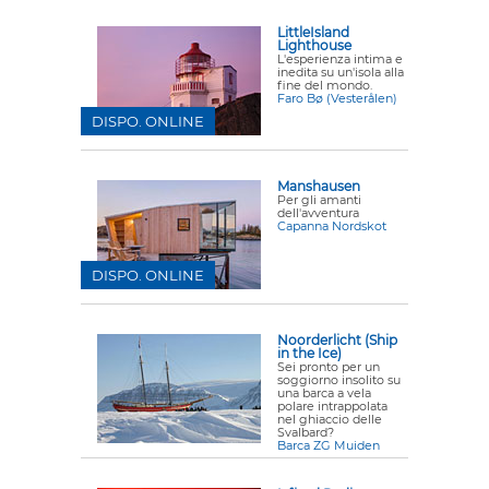
LittleIsland
Lighthouse
L'esperienza intima e
inedita su un'isola alla
fine del mondo.
Faro Bø (Vesterålen)
DISPO. ONLINE
Manshausen
Per gli amanti
dell'avventura
Capanna Nordskot
DISPO. ONLINE
Noorderlicht (Ship
in the Ice)
Sei pronto per un
soggiorno insolito su
una barca a vela
polare intrappolata
nel ghiaccio delle
Svalbard?
Barca ZG Muiden