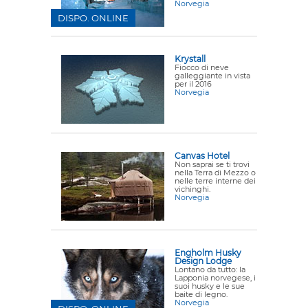
Norvegia
DISPO. ONLINE
Krystall
Fiocco di neve
galleggiante in vista
per il 2016
Norvegia
Canvas Hotel
Non saprai se ti trovi
nella Terra di Mezzo o
nelle terre interne dei
vichinghi.
Norvegia
Engholm Husky
Design Lodge
Lontano da tutto: la
Lapponia norvegese, i
suoi husky e le sue
baite di legno.
Norvegia