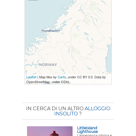
Leaflet
| Map tiles by
Carto
, under CC BY 3.0. Data by
OpenStreetMap, under ODbL.
IN CERCA DI UN ALTRO
ALLOGGIO
INSOLITO
?
LittleIsland
Lighthouse
L'esperienza intima e