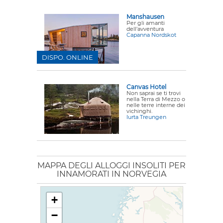
Manshausen
Per gli amanti
dell'avventura
Capanna Nordskot
DISPO. ONLINE
Canvas Hotel
Non saprai se ti trovi
nella Terra di Mezzo o
nelle terre interne dei
vichinghi.
Iurta Treungen
MAPPA DEGLI ALLOGGI INSOLITI PER
INNAMORATI IN NORVEGIA
+
−