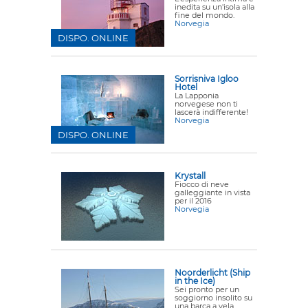
inedita su un'isola alla
fine del mondo.
Norvegia
DISPO. ONLINE
Sorrisniva Igloo
Hotel
La Lapponia
norvegese non ti
lascerà indifferente!
Norvegia
DISPO. ONLINE
Krystall
Fiocco di neve
galleggiante in vista
per il 2016
Norvegia
Noorderlicht (Ship
in the Ice)
Sei pronto per un
soggiorno insolito su
una barca a vela