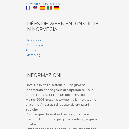
Versione it
Suivre @HotelsInsolites
English version
IDÉES DE WEEK-END INSOLITE
IN NORVEGIA
Per coppie
Con piscina
Al mare
Glamping
INFORMAZIONI
Hotels Insolites è la storia di una giovane
innamorata che sognava di sorprendere il suo
amato con una fuga in un luogo insolito.
Ma nel 2006 nessun sito web, tra la moltitudine
di .com o .fr, parlava di queste sistemazioni
atipiche.
Così nacque Hotels-Insolites.com, crebbe e
divenne il loro primo progetto condiviso, seguito
da altri.