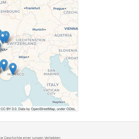
r CC BY 3.0. Data by OpenStreetMap, under ODbL.
 die Geschichte einer jungen Verliebten,