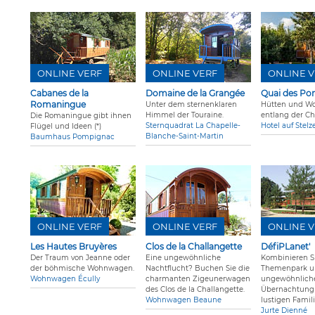
ONLINE VERF
ONLINE VERF
ONLINE V
Cabanes de la
Domaine de la Grangée
Quai des Pon
Romaningue
Unter dem sternenklaren
Hütten und W
Himmel der Touraine.
entlang der Ch
Die Romaningue gibt ihnen
Sternquadrat La Chapelle-
Hotel auf Stel
Flügel und Ideen (*)
Blanche-Saint-Martin
Baumhaus Pompignac
ONLINE VERF
ONLINE VERF
ONLINE V
Les Hautes Bruyères
Clos de la Challangette
DéfiPLanet'
Der Traum von Jeanne oder
Eine ungewöhnliche
Kombinieren S
der böhmische Wohnwagen.
Nachtflucht? Buchen Sie die
Themenpark 
Wohnwagen Écully
charmanten Zigeunerwagen
ungewöhnlich
des Clos de la Challangette.
Übernachtung 
Wohnwagen Beaune
lustigen Famil
Jurte Dienné