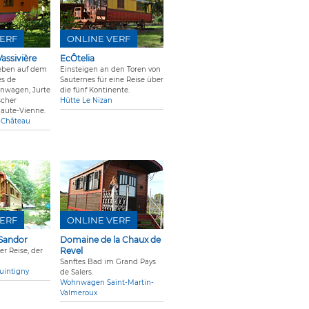
ERF
ONLINE VERF
assivière
EcÔtelia
eben auf dem
Einsteigen an den Toren von
es de
Sauternes für eine Reise über
hnwagen, Jurte
die fünf Kontinente.
scher
Hütte Le Nizan
aute-Vienne.
e-Château
ERF
ONLINE VERF
 Sandor
Domaine de la Chaux de
Revel
r Reise, der
Sanftes Bad im Grand Pays
intigny
de Salers.
Wohnwagen Saint-Martin-
Valmeroux