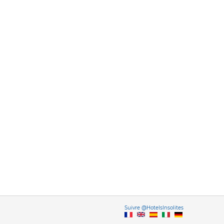
Vers
Suivre @HotelsInsolites
English version