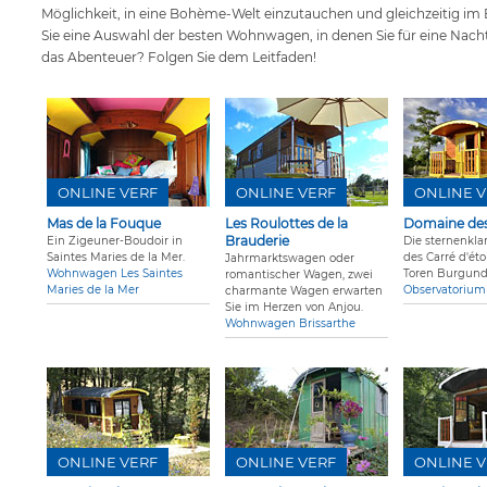
Möglichkeit, in eine Bohème-Welt einzutauchen und gleichzeitig im 
Sie eine Auswahl der besten Wohnwagen, in denen Sie für eine Nacht
das Abenteuer? Folgen Sie dem Leitfaden!
ONLINE VERF
ONLINE VERF
ONLINE V
Mas de la Fouque
Les Roulottes de la
Domaine des 
Brauderie
Ein Zigeuner-Boudoir in
Die sternenkla
Saintes Maries de la Mer.
des Carré d'éto
Jahrmarktswagen oder
Wohnwagen Les Saintes
Toren Burgund
romantischer Wagen, zwei
Maries de la Mer
Observatorium 
charmante Wagen erwarten
Sie im Herzen von Anjou.
Wohnwagen Brissarthe
ONLINE VERF
ONLINE VERF
ONLINE V