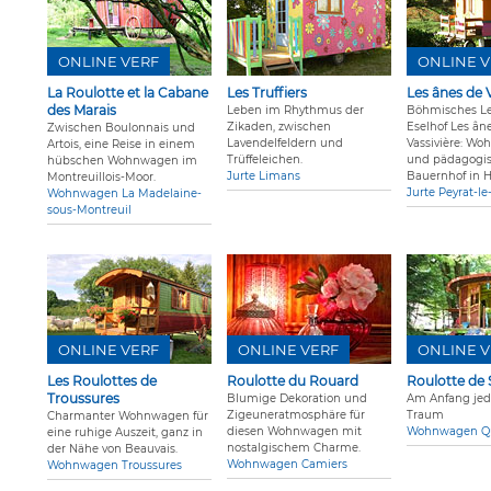
ONLINE VERF
ONLINE V
La Roulotte et la Cabane
Les Truffiers
Les ânes de V
des Marais
Leben im Rhythmus der
Böhmisches L
Zikaden, zwischen
Eselhof Les ân
Zwischen Boulonnais und
Lavendelfeldern und
Vassivière: Wo
Artois, eine Reise in einem
Trüffeleichen.
und pädagogi
hübschen Wohnwagen im
Jurte Limans
Bauernhof in H
Montreuillois-Moor.
Jurte Peyrat-l
Wohnwagen La Madelaine-
sous-Montreuil
ONLINE VERF
ONLINE VERF
ONLINE V
Les Roulottes de
Roulotte du Rouard
Roulotte de
Troussures
Blumige Dekoration und
Am Anfang jede
Zigeuneratmosphäre für
Traum
Charmanter Wohnwagen für
diesen Wohnwagen mit
Wohnwagen Qu
eine ruhige Auszeit, ganz in
nostalgischem Charme.
der Nähe von Beauvais.
Wohnwagen Camiers
Wohnwagen Troussures