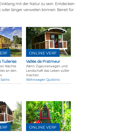
Einklang mit der Natur zu sein. Entdecken
 oder länger verweilen können. Bereit für
ERF
ONLINE VERF
Tuileries
Vallée de Pratmeur
ren Nächte
Wenn Zigeunerwagen und
iles an den
Landschaft das Leben süßer
s.
machen.
Salins
Wohnwagen Quistinic
ERF
ONLINE VERF