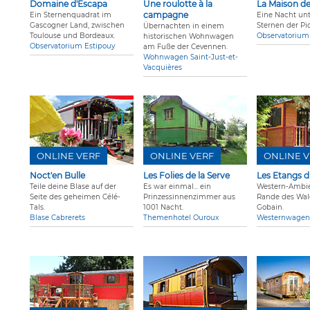
Domaine d'Escapa
Une roulotte à la
La Maison d
campagne
Ein Sternenquadrat im
Eine Nacht un
Gascogner Land, zwischen
Sternen der Pic
Übernachten in einem
Toulouse und Bordeaux.
Observatoriu
historischen Wohnwagen
Observatorium Estipouy
am Fuße der Cevennen.
Wohnwagen Saint-Just-et-
Vacquières
ONLINE VERF
ONLINE VERF
ONLINE V
Noct'en Bulle
Les Folies de la Serve
Les Etangs d
Teile deine Blase auf der
Es war einmal... ein
Western-Ambi
Seite des geheimen Célé-
Prinzessinnenzimmer aus
Rande des Wal
Tals.
1001 Nacht.
Gobain.
Blase Cabrerets
Themenhotel Ouroux
Westernwagen