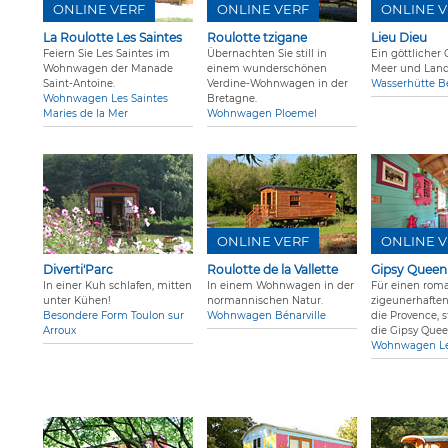
ONLINE VERF
ONLINE VERF
ONLINE V
La Roulotte Les Saintes
Roulotte tzigane
Lieu Dieu
Feiern Sie Les Saintes im
Übernachten Sie still in
Ein göttlicher
Wohnwagen der Manade
einem wunderschönen
Meer und Land
Saint-Antoine.
Verdine-Wohnwagen in der
Wasserhütte 
Wohnwagen Les Saintes
Bretagne.
Maries de la Mer
Wohnwagen Ploemel
ONLINE VERF
ONLINE V
Diverti'Parc
Roulotte de la Vallette
Gipsy Queen
In einer Kuh schlafen, mitten
In einem Wohnwagen in der
Für einen rom
unter Kühen!
normannischen Natur.
zigeunerhaften
Besondere Form Toulon sur
Wohnwagen Bénarville
die Provence, s
Arroux
die Gipsy Quee
Wohnwagen Le