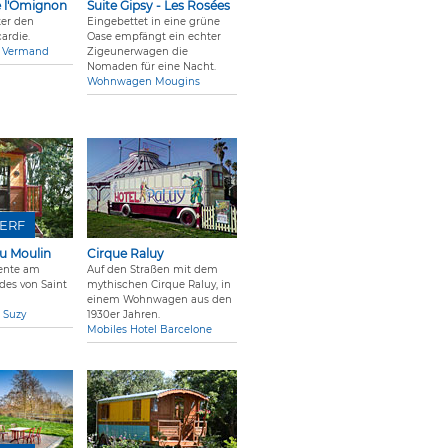
e l'Omignon
Suite Gipsy - Les Rosées
ter den
Eingebettet in eine grüne
ardie.
Oase empfängt ein echter
m Vermand
Zigeunerwagen die
Nomaden für eine Nacht.
Wohnwagen Mougins
ERF
u Moulin
Cirque Raluy
ente am
Auf den Straßen mit dem
des von Saint
mythischen Cirque Raluy, in
einem Wohnwagen aus den
 Suzy
1930er Jahren.
Mobiles Hotel Barcelone