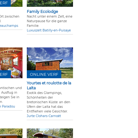
ERF
Family Ecolodge
 Ort zwischen
Nacht unter einem Zelt, eine
.
Naturpause für die ganze
Beauchamps
Familie.
Luxuszelt Batilly-en-Puisaye
ERF
ONLINE VERF
Yourtes et roulotte de la
Laïta
antischen und
 Ausflug in
Exotik des Glampings,
teigen Sie in
Schönheiten der
n.
bretonischen Küste: an den
 Paradou
Ufern der Laïta hat das
Entfliehen viele Gesichter.
Jurte Clohars-Carnoët