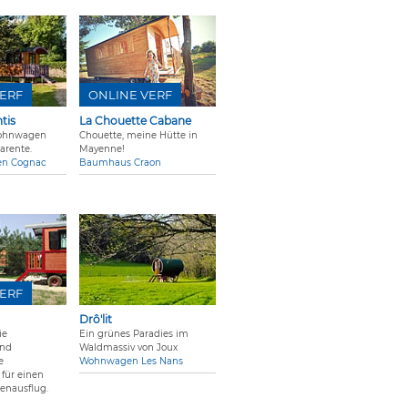
ERF
ONLINE VERF
tis
La Chouette Cabane
ohnwagen
Chouette, meine Hütte in
arente.
Mayenne!
zen Cognac
Baumhaus Craon
ERF
Drô'lit
ie
Ein grünes Paradies im
und
Waldmassiv von Joux
e
Wohnwagen Les Nans
für einen
ienausflug.