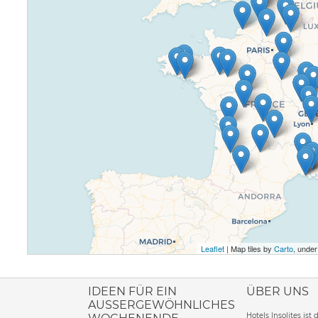
Leaflet
| Map tiles by
Carto
, unde
ione italiana
IDEEN FÜR EIN
ÜBER UNS
AUSSERGEWÖHNLICHES W
Hotels Insolites ist