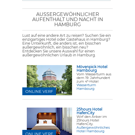
AUSSERGEWÖHNLICHER A
UFENTHALT UND NACHT IN H
AMBURG
Lust auf eine andere Art zu reisen? Suchen Sie ein
einzigartiges Hotel oder Gästehaus in Hamburg?
Eine Unterkunft, die anders ist, ein bisschen
außergewöhnlich, ein bisschen neu?
Entdecken Sie unsere Auswahl für einen
außergewöhnlichen Urlaub in Hamburg.
Mövenpick Hotel
Hambourg
Vom Wasserturm aus
dem 19. Jahrhundert
zum 4*-Hotel
Wasserturm
Hambourg
ONLINE VERF
25hours Hotel
HafenCity
Wirf den Anker im
25hours Hotel
HafenCity.
Außergewöhnliches
Hotel Hambourg
ONLINE VERF