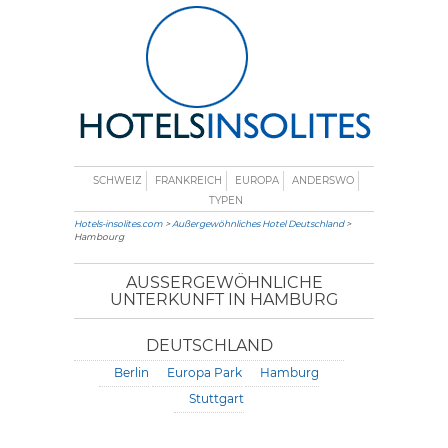
SCHWEIZ
FRANKREICH
EUROPA
ANDERSWO
TYPEN
Hotels-insolites.com
>
Außergewöhnliches Hotel Deutschland
>
Hambourg
AUSSERGEWÖHNLICHE U
NTERKUNFT IN HAMBURG
DEUTSCHLAND
Berlin
Europa Park
Hamburg
Stuttgart