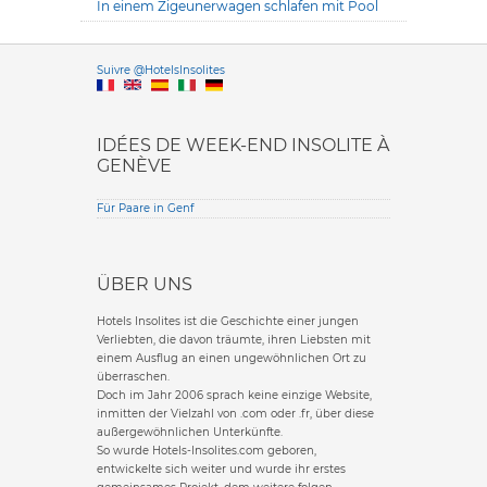
In einem Zigeunerwagen schlafen mit Pool
Versione it
Suivre @HotelsInsolites
English version
IDÉES DE WEEK-END INSOLITE À
GENÈVE
Für Paare in Genf
ÜBER UNS
Hotels Insolites ist die Geschichte einer jungen
Verliebten, die davon träumte, ihren Liebsten mit
einem Ausflug an einen ungewöhnlichen Ort zu
überraschen.
Doch im Jahr 2006 sprach keine einzige Website,
inmitten der Vielzahl von .com oder .fr, über diese
außergewöhnlichen Unterkünfte.
So wurde Hotels-Insolites.com geboren,
entwickelte sich weiter und wurde ihr erstes