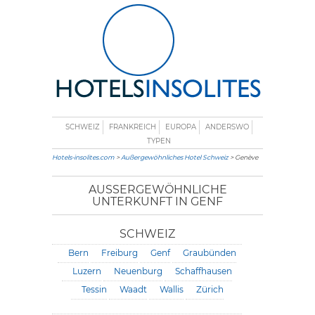
SCHWEIZ
FRANKREICH
EUROPA
ANDERSWO
TYPEN
Hotels-insolites.com
>
Außergewöhnliches Hotel Schweiz
> Genève
AUSSERGEWÖHNLICHE U
NTERKUNFT IN GENF
SCHWEIZ
Bern
Freiburg
Genf
Graubünden
Luzern
Neuenburg
Schaffhausen
Tessin
Waadt
Wallis
Zürich