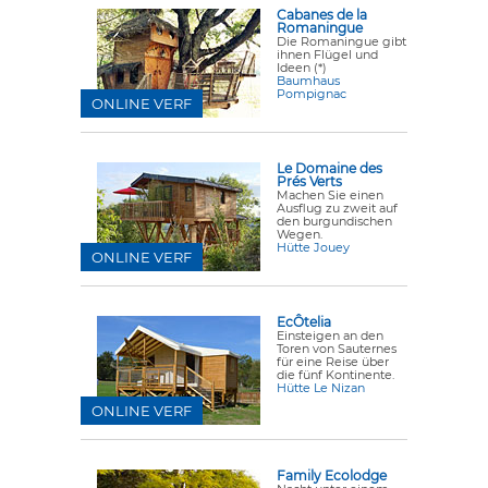
Cabanes de la
Romaningue
Die Romaningue gibt
ihnen Flügel und
Ideen (*)
Baumhaus
Pompignac
ONLINE VERF
Le Domaine des
Prés Verts
Machen Sie einen
Ausflug zu zweit auf
den burgundischen
Wegen.
Hütte Jouey
ONLINE VERF
EcÔtelia
Einsteigen an den
Toren von Sauternes
für eine Reise über
die fünf Kontinente.
Hütte Le Nizan
ONLINE VERF
Family Ecolodge