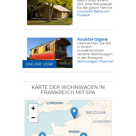
Nacht unter einem
Zelt, eine Naturpause
für die ganze Familie.
Luxuszelt Batilly-en-
Puisaye
Roulotte tzigane
Übernachten Sie still
in einem
wunderschönen
Verdine-Wohnwagen
in der Bretagne.
Wohnwagen Ploemel
ONLINE VERF
KARTE DER WOHNWAGEN IN
FRANKREICH MIT SPA
+
−