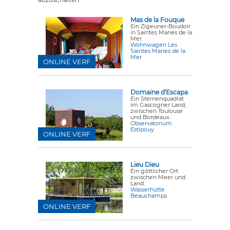
Mas de la Fouque
Ein Zigeuner-Boudoir
in Saintes Maries de la
Mer.
Wohnwagen Les
Saintes Maries de la
Mer
ONLINE VERF
Domaine d'Escapa
Ein Sternenquadrat
im Gascogner Land,
zwischen Toulouse
und Bordeaux.
Observatorium
Estipouy
ONLINE VERF
Lieu Dieu
Ein göttlicher Ort
zwischen Meer und
Land.
Wasserhütte
Beauchamps
ONLINE VERF