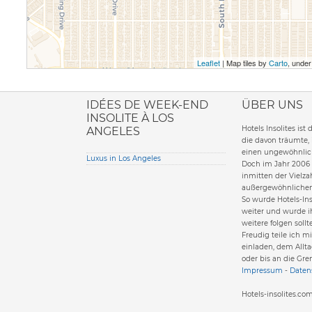
Leaflet
| Map tiles by
Carto
, unde
ione italiana
IDÉES DE WEEK-END
ÜBER UNS
INSOLITE À LOS
Hotels Insolites ist
ANGELES
die davon träumte,
einen ungewöhnlich
Luxus in Los Angeles
Doch im Jahr 2006 
inmitten der Vielzah
außergewöhnlichen
So wurde Hotels-Ins
weiter und wurde i
weitere folgen sollt
Freudig teile ich m
einladen, dem Allta
oder bis an die Gre
Impressum
-
Datens
Hotels-insolites.c