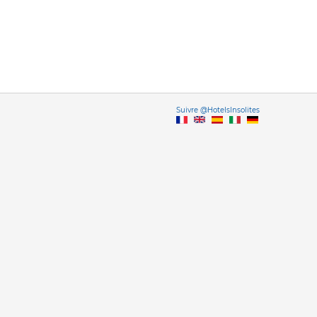
Vers
Suivre @HotelsInsolites
English version