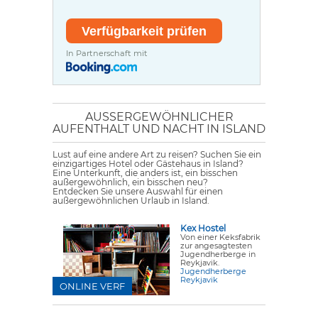
In Partnerschaft mit
AUSSERGEWÖHNLICHER A
UFENTHALT UND NACHT IN ISLAND
Lust auf eine andere Art zu reisen? Suchen Sie ein
einzigartiges Hotel oder Gästehaus in Island?
Eine Unterkunft, die anders ist, ein bisschen
außergewöhnlich, ein bisschen neu?
Entdecken Sie unsere Auswahl für einen
außergewöhnlichen Urlaub in Island.
Kex Hostel
Von einer Keksfabrik
zur angesagtesten
Jugendherberge in
Reykjavik.
Jugendherberge
Reykjavik
ONLINE VERF