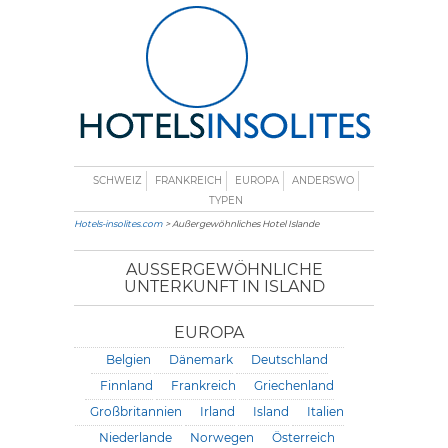
SCHWEIZ
FRANKREICH
EUROPA
ANDERSWO
TYPEN
Hotels-insolites.com
> Außergewöhnliches Hotel Islande
AUSSERGEWÖHNLICHE U
NTERKUNFT IN ISLAND
EUROPA
Belgien
Dänemark
Deutschland
Finnland
Frankreich
Griechenland
Großbritannien
Irland
Island
Italien
Niederlande
Norwegen
Österreich