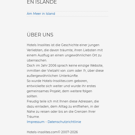
EN ISLANDE
Am Meer in Island
ÜBER UNS
Hotels Insolites ist die Geschichte einer jungen
Verliebten, die davon träumte, ihren Liebsten mit
einem Ausflug an einen ungewöhnlichen Ort zu
überraschen.
Doch im Jahr 2006 sprach keine einzige Website,
inmitten der Vielzahl von .com oder .fr, über diese
außergewöhnlichen Unterkünfte.
So wurde Hotels-Insolites.com geboren,
entwickelte sich weiter und wurde ihr erstes
gemeinsames Projekt, dem weitere folgen
sollten.
Freudig teile ich mit Ihnen diese Adressen, die
dazu einladen, dem Alltag zu entfliehen, in der
Nähe zu reisen oder bis an die Grenzen Ihrer
Träume.
Impressum
-
Datenschutzrichtlinie
Hotels-insolites.com© 2007-2026