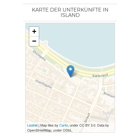
KARTE DER UNTERKÜNFTE IN
ISLAND
+
−
Leaflet
| Map tiles by
Carto
, under CC BY 3.0. Data by
OpenStreetMap, under ODbL.