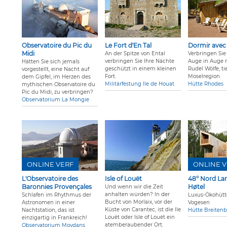
Observatoire du Pic du
Le Fort d'En Tal
Dormir avec 
Midi
An der Spitze von Ental
Verbringen Sie
verbringen Sie Ihre Nächte
Auge in Auge 
Hätten Sie sich jemals
geschützt in einem kleinen
Rudel Wölfe, ti
vorgestellt, eine Nacht auf
Fort.
Moselregion.
dem Gipfel, im Herzen des
Militärfestung Ile de Houat
Hütte Rhodes
mythischen Observatoire du
Pic du Midi, zu verbringen?
Observatorium La Mongie
ONLINE VERF
ONLINE V
L'Observatoire des
Isle of Louët
48° Nord La
Baronnies Provençales
Høtel
Und wenn wir die Zeit
anhalten würden? In der
Schlafen im Rhythmus der
Luxus-Ökohütt
Bucht von Morlaix, vor der
Astronomen in einer
Vogesen
Küste von Carantec, ist die Ile
Nachtstation, das ist
Hütte Breiten
Louët oder Isle of Louët ein
einzigartig in Frankreich!
atemberaubender Ort.
Observatorium Moydans