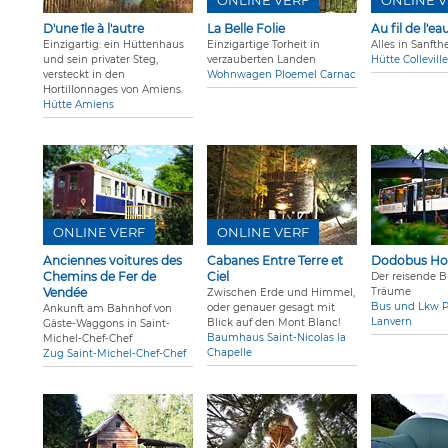
ONLINE VERF
ONLINE V
D'une île à l'autre
La Belle Folie
Au fil de l'ea
Einzigartig: ein Hüttenhaus
Einzigartige Torheit in
Alles in Sanfth
und sein privater Steg,
verzauberten Landen
Hütte Colleville
versteckt in den
Wohnwagen Ploemel Carnac
Hortillonnages von Amiens.
Hütte Amiens
ONLINE VERF
ONLINE VERF
Anciennes voitures des
Cabanes Entre Terre et
Dodobus Ho
Chemins de Fer de
Ciel
Der reisende B
Vendée
Träume
Zwischen Erde und Himmel,
Bus und Lkw P
oder genauer gesagt mit
Ankunft am Bahnhof von
Lanvern
Blick auf den Mont Blanc!
Gäste-Waggons in Saint-
Baumhaus Saint-Nicolas la
Michel-Chef-Chef
Chapelle
Zug Saint-Michel-Chef-Chef