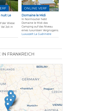
ERF
ONLINE VERF
 nuit Le
Domaine le Midi
In Noirmoutier hebt
Domaine le Midi das
uf der Wiese
Camping auf das Niveau
Val Joli in
eines luxuriösen Vergnügens.
Luxuszelt La Guérinière
 IN FRANKREICH