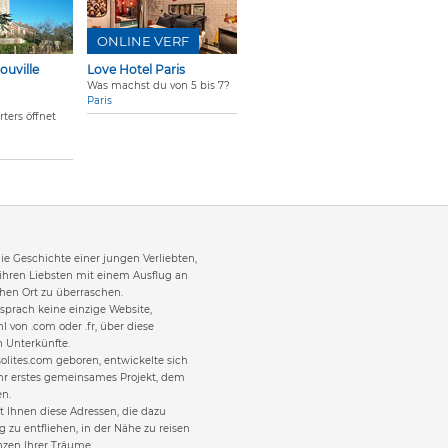
ONLINE VERF
ouville
Love Hotel Paris
Was machst du von 5 bis 7?
Paris
ters öffnet
 die Geschichte einer jungen Verliebten,
 ihren Liebsten mit einem Ausflug an
en Ort zu überraschen.
sprach keine einzige Website,
l von .com oder .fr, über diese
 Unterkünfte.
olites.com geboren, entwickelte sich
hr erstes gemeinsames Projekt, dem
en.
it Ihnen diese Adressen, die dazu
g zu entfliehen, in der Nähe zu reisen
nzen Ihrer Träume.