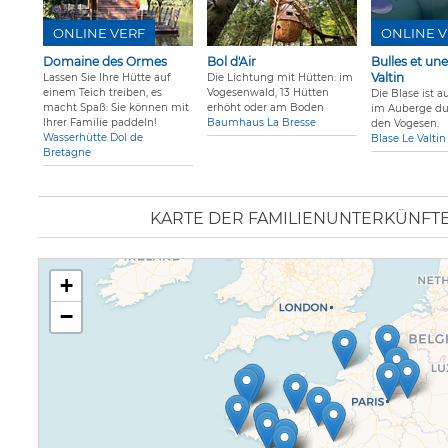
ONLINE VERF
ONLINE V
Domaine des Ormes
Bol d'Air
Bulles et une
Valtin
Lassen Sie Ihre Hütte auf
Die Lichtung mit Hütten: im
einem Teich treiben, es
Vogesenwald, 13 Hütten
Die Blase ist a
macht Spaß: Sie können mit
erhöht oder am Boden
im Auberge du 
Ihrer Familie paddeln!
Baumhaus La Bresse
den Vogesen.
Wasserhütte Dol de
Blase Le Valtin
Bretagne
KARTE DER FAMILIENUNTERKÜNFTE
+
−