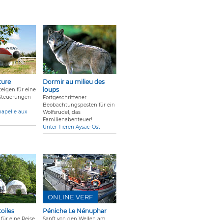
ture
Dormir au milieu des
loups
teigen für eine
Steuerungen
Fortgeschrittener
Beobachtungsposten für ein
apelle aux
Wolfsrudel, das
Familienabenteuer!
Unter Tieren Aysac-Ost
ONLINE VERF
oiles
Péniche Le Nénuphar
 für eine Reise
Sanft von den Wellen am