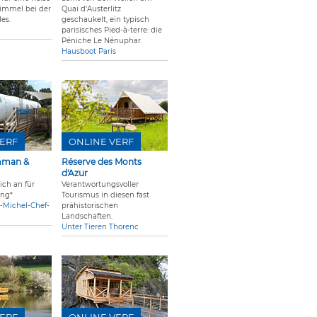
Himmel bei der
Quai d'Austerlitz
es.
geschaukelt, ein typisch
parisisches Pied-à-terre: die
Péniche Le Nénuphar.
Hausboot Paris
ERF
ONLINE VERF
mman &
Réserve des Monts
d'Azur
ich an für
Verantwortungsvoller
ing*
Tourismus in diesen fast
-Michel-Chef-
prähistorischen
Landschaften.
Unter Tieren Thorenc