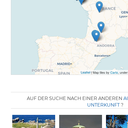
Leaflet
| Map tiles by
Carto
, unde
AUF DER SUCHE NACH EINER ANDEREN
A
NTERKUNFT
?