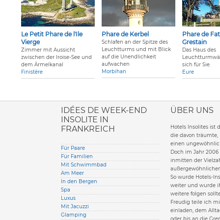
Le Petit Phare de l'Ile
Phare de Kerbel
Phare de Fat
Vierge
Grestain
Schlafen an der Spitze des
Leuchtturms und mit Blick
Zimmer mit Aussicht
Das Haus des
auf die Unendlichkeit
zwischen der Iroise-See und
Leuchtturmwär
aufwachen
dem Ärmelkanal
sich für Sie.
Morbihan
Finistère
Eure
ione italiana
IDÉES DE WEEK-END
ÜBER UNS
INSOLITE IN
Hotels Insolites ist
FRANKREICH
die davon träumte,
einen ungewöhnlich
Für Paare
Doch im Jahr 2006 
Für Familien
inmitten der Vielzah
Mit Schwimmbad
außergewöhnlichen
Am Meer
So wurde Hotels-Ins
In den Bergen
weiter und wurde i
Spa
weitere folgen sollt
Luxus
Freudig teile ich m
Mit Jacuzzi
einladen, dem Allta
Glamping
oder bis an die Gre