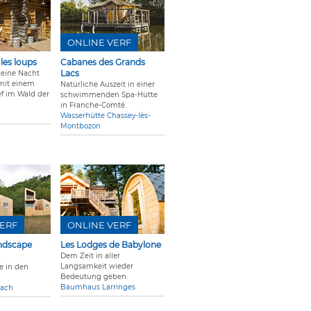
ONLINE VERF
les loups
Cabanes des Grands
Lacs
 eine Nacht
mit einem
Natürliche Auszeit in einer
ef im Wald der
schwimmenden Spa-Hütte
in Franche-Comté.
Wasserhütte Chassey-lès-
Montbozon
ERF
ONLINE VERF
ndscape
Les Lodges de Babylone
Dem Zeit in aller
Langsamkeit wieder
e in den
Bedeutung geben.
Baumhaus Larringes
bach