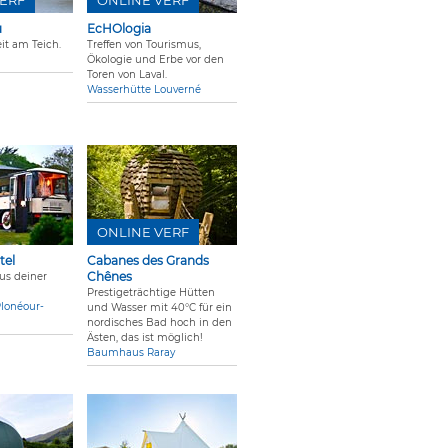
ERF
ONLINE VERF
u
EcHOlogia
eit am Teich.
Treffen von Tourismus,
Ökologie und Erbe vor den
Toren von Laval.
Wasserhütte Louverné
ONLINE VERF
tel
Cabanes des Grands
Chênes
us deiner
Prestigeträchtige Hütten
lonéour-
und Wasser mit 40°C für ein
nordisches Bad hoch in den
Ästen, das ist möglich!
Baumhaus Raray