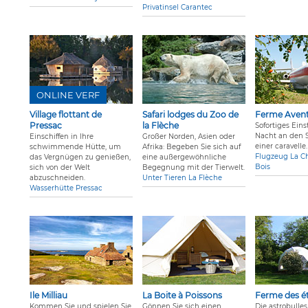
Privatinsel Carantec
ONLINE VERF
Village flottant de
Safari lodges du Zoo de
Ferme Aven
Pressac
la Flèche
Sofortiges Eins
Nacht an den 
Einschiffen in Ihre
Großer Norden, Asien oder
einer caravelle.
schwimmende Hütte, um
Afrika: Begeben Sie sich auf
Flugzeug La Ch
das Vergnügen zu genießen,
eine außergewöhnliche
Bois
sich von der Welt
Begegnung mit der Tierwelt.
abzuschneiden.
Unter Tieren La Flèche
Wasserhütte Pressac
Ile Milliau
La Boite à Poissons
Ferme des ét
Kommen Sie und spielen Sie
Gönnen Sie sich einen
Die astrobulles