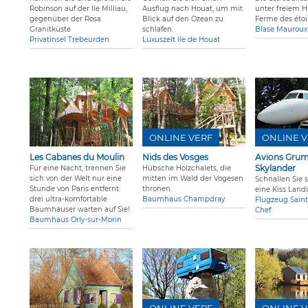
Robinson auf der Ile Milliau,
Ausflug nach Houat, um mit
unter freiem 
gegenüber der Rosa
Blick auf den Ozean zu
Ferme des étoil
Granitküste
schlafen.
Blase Mauroux
Privatinsel Trebeurden
Luxuszelt Ile de Houat
ONLINE VERF
ONLINE V
Les Cabanes du Moulin
Nids des Vosges
Avions Gru
Skylander
Für eine Nacht, trennen Sie
Hübsche Holzchalets, die
sich von der Welt nur eine
mitten im Wald der Vogesen
Schnallen Sie s
Stunde von Paris entfernt:
thronen.
eine Kiss Land
drei ultra-komfortable
Baumhaus Champdray
Flugzeug Saint
Baumhäuser warten auf Sie!
Chef
Baumhaus Orly-sur-Morin