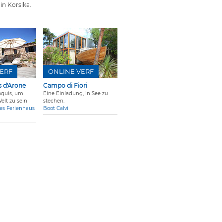
n Korsika.
ERF
ONLINE VERF
s d'Arone
Campo di Fiori
aquis, um
Eine Einladung, in See zu
Welt zu sein
stechen.
s Ferienhaus
Boot Calvi