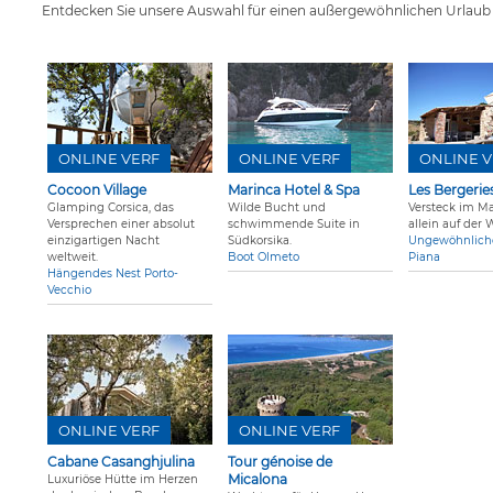
Entdecken Sie unsere Auswahl für einen außergewöhnlichen Urlaub i
ONLINE VERF
ONLINE VERF
ONLINE V
Cocoon Village
Marinca Hotel & Spa
Les Bergerie
Glamping Corsica, das
Wilde Bucht und
Versteck im M
Versprechen einer absolut
schwimmende Suite in
allein auf der 
einzigartigen Nacht
Südkorsika.
Ungewöhnliche
weltweit.
Boot Olmeto
Piana
Hängendes Nest Porto-
Vecchio
ONLINE VERF
ONLINE VERF
Cabane Casanghjulina
Tour génoise de
Micalona
Luxuriöse Hütte im Herzen