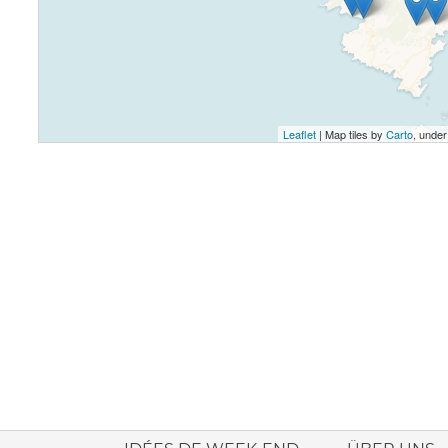
Leaflet
| Map tiles by
Carto
, unde
ione italiana