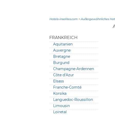
Hotels-insolites.com
>
Außergewöhnliches Hote
FRANKREICH
Aquitanien
Auvergne
Bretagne
Burgund
Champagne-Ardennen
Côte d’Azur
Elsass
Franche-Comté
Korsika
Languedoc-Roussillon
Limousin
Loiretal