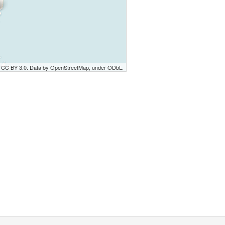
r CC BY 3.0. Data by OpenStreetMap, under ODbL.