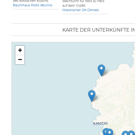
des korsischen Buschs
Wachturm für Herz zu Herz
Baumhaus Porto Vecchio
auf dem Gipfel.
Historischer Ort Olmeto
KARTE DER UNTERKÜNFTE I
+
−