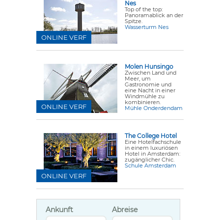
Nes
Top of the top:
Panoramablick an der
Spitze.
Wasserturm Nes
ONLINE VERF
Molen Hunsingo
Zwischen Land und
Meer, um
Gastronomie und
eine Nacht in einer
Windmühle zu
kombinieren.
ONLINE VERF
Mühle Onderdendam
The College Hotel
Eine Hotelfachschule
in einem luxuriösen
Hotel in Amsterdam:
zugänglicher Chic.
Schule Amsterdam
ONLINE VERF
Ankunft
Abreise