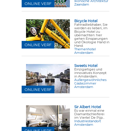
Ikonische Architektur
ONLINE VERF
Zaandam
Bicycle Hotel
Fahrradliebhaber, Sie
werden es lieben, im
Bicycle Hotel zu
übernachten: hier
gehen Einsparungen
und Ökologie Hand in
ONLINE VERF
Hand.
Themenhotel
Amsterdam
Sweets Hotel
Einzigartiges und
innovatives Konzept
in Amsterdam.
Außergewöhnliches
Gästezimmer
Amsterdam
ONLINE VERF
Sir Albert Hotel
Es war einmal eine
Diamantschleiferei
im Viertel De Pijp...
Industriestandort
Amsterdam
ONLINE VERF