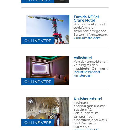
Faralda NDSM
Crane Hotel
Über dem Abgrund
schlafen, drei
schwindelerregende
Suiten in Amsterdam.
Kran Amsterdam
ONLINE VERF
Volkshotel
Von der umstrittenen
Zeitung zu den
inspirierten Zimmern.
Industriestandort
Amsterdam
ONLINE VERF
Kruisherenhotel
In diesem
ehemaligen Kloster
aus dem 15.
Jahrhundert, im
Zentrum von
Maastricht, sind Gotik
ONLINE VERF
und Design in
Harmonie.