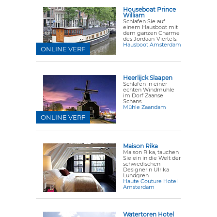
Houseboat Prince
William
Schlafen Sie auf
einem Hausboot mit
dem ganzen Charme
des Jordaan-Viertels.
Hausboot Amsterdam
ONLINE VERF
Heerlijck Slaapen
Schlafen in einer
echten Windmühle
im Dorf Zaanse
Schans.
Mühle Zaandam
ONLINE VERF
Maison Rika
Maison Rika, tauchen
Sie ein in die Welt der
schwedischen
Designerin Ulrika
Lundgren
Haute Couture Hotel
Amsterdam
Watertoren Hotel