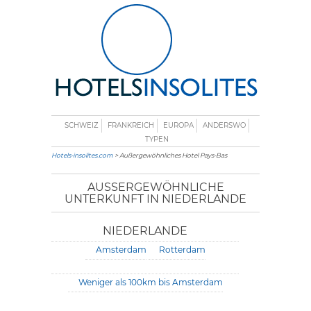
SCHWEIZ
FRANKREICH
EUROPA
ANDERSWO
TYPEN
Hotels-insolites.com
> Außergewöhnliches Hotel Pays-Bas
AUSSERGEWÖHNLICHE U
NTERKUNFT IN NIEDERLANDE
NIEDERLANDE
Amsterdam
Rotterdam
Weniger als 100km bis Amsterdam