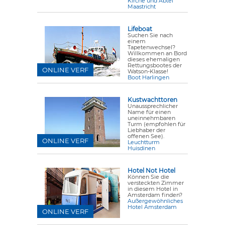
Kirche und Abtei
Maastricht
Lifeboat
Suchen Sie nach
einem
Tapetenwechsel?
Willkommen an Bord
dieses ehemaligen
Rettungsbootes der
ONLINE VERF
Watson-Klasse!
Boot Harlingen
Kustwachttoren
Unaussprechlicher
Name für einen
uneinnehmbaren
Turm (empfohlen für
Liebhaber der
offenen See).
ONLINE VERF
Leuchtturm
Huisdinen
Hotel Not Hotel
Können Sie die
versteckten Zimmer
in diesem Hotel in
Amsterdam finden?
Außergewöhnliches
Hotel Amsterdam
ONLINE VERF