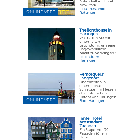
Aufenthalt im Hôtel
New-York
Industriestandort
ONLINE VERF
Rotterdam
The lighthouse in
Harlingen
Was halten Sie von
einem alten
Leuchtturm, um eine
ungewöhnliche
Nacht zu verbringen?
Leuchtturm
Harlingen
Remorqueur
Langenort
Übernachten in
einem echten
Schlepper im Herzen
des historischen
Hafens von Harlingen.
ONLINE VERF
Boot Harlingen
Inntel Hotel
Amsterdam
Zaandam
Ein Stapel von 70
Fassaden für ein
Hotel.