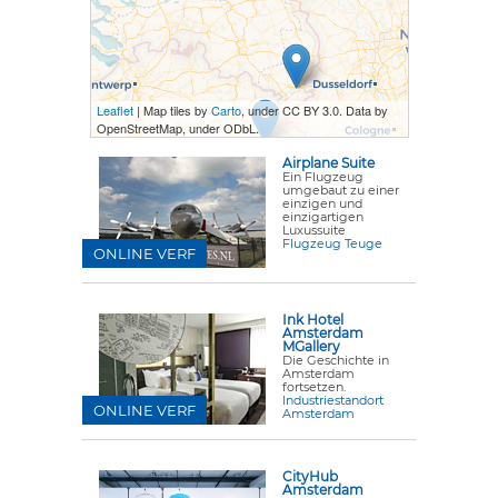
Leaflet
| Map tiles by
Carto
, under CC BY 3.0. Data by
OpenStreetMap, under ODbL.
Airplane Suite
Ein Flugzeug
umgebaut zu einer
einzigen und
einzigartigen
Luxussuite
Flugzeug Teuge
ONLINE VERF
Ink Hotel
Amsterdam
MGallery
Die Geschichte in
Amsterdam
fortsetzen.
Industriestandort
ONLINE VERF
Amsterdam
CityHub
Amsterdam