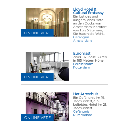
Lloyd Hotel &
Cultural Embassy
Ein lustiges und
ausgefallenes Hotel
an den Docks von
Amsterdam: Komfort
von 1 bis 5 Sternen,
ONLINE VERF
Sie haben die Wahl...
Gefängnis
Amsterdam
Euromast
Zwei luxuriöse Suiten
in 185 Metern Höhe
Fernsehturm
Rotterdam
ONLINE VERF
Het Arresthuis
Ein Gefängnis im 19.
Jahrhundert, ein
beliebtes Hotel im 21.
Jahrhundert.
Gefängnis
Ruremonde
ONLINE VERF