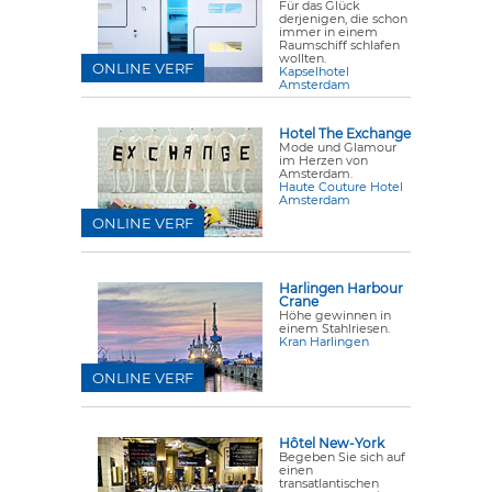
Für das Glück
derjenigen, die schon
immer in einem
Raumschiff schlafen
wollten.
ONLINE VERF
Kapselhotel
Amsterdam
Hotel The Exchange
Mode und Glamour
im Herzen von
Amsterdam.
Haute Couture Hotel
Amsterdam
ONLINE VERF
Harlingen Harbour
Crane
Höhe gewinnen in
einem Stahlriesen.
Kran Harlingen
ONLINE VERF
Hôtel New-York
Begeben Sie sich auf
einen
transatlantischen