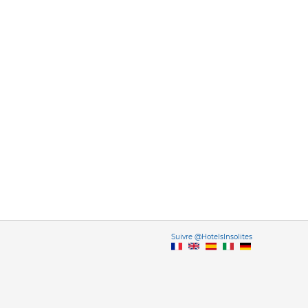
Vers
Suivre @HotelsInsolites
English version