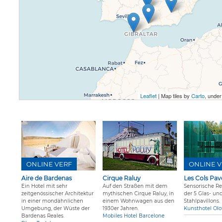
Leaflet
| Map tiles by
Carto
, unde
ONLINE VERF
ONLINE V
Aire de Bardenas
Cirque Raluy
Les Cols Pav
Ein Hotel mit sehr
Auf den Straßen mit dem
Sensorische Re
zeitgenössischer Architektur
mythischen Cirque Raluy, in
der 5 Glas- un
in einer mondähnlichen
einem Wohnwagen aus den
Stahlpavillons.
Umgebung, der Wüste der
1930er Jahren.
Kunsthotel Olo
Bardenas Reales.
Mobiles Hotel Barcelone