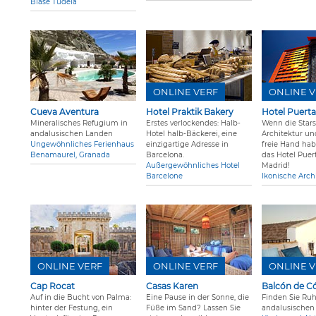
Blase Tudela
ONLINE VERF
ONLINE V
Cueva Aventura
Hotel Praktik Bakery
Hotel Puert
Mineralisches Refugium in
Erstes verlockendes: Halb-
Wenn die Stars
andalusischen Landen
Hotel halb-Bäckerei, eine
Architektur un
Ungewöhnliches Ferienhaus
einzigartige Adresse in
freie Hand hab
Benamaurel, Granada
Barcelona.
das Hotel Puer
Außergewöhnliches Hotel
Madrid!
Barcelone
Ikonische Arch
ONLINE VERF
ONLINE VERF
ONLINE V
Cap Rocat
Casas Karen
Balcón de C
Auf in die Bucht von Palma:
Eine Pause in der Sonne, die
Finden Sie Ru
hinter der Festung, ein
Füße im Sand? Lassen Sie
andalusischen