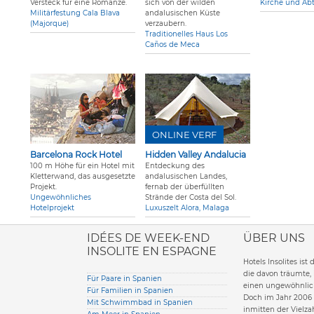
Versteck für eine Romanze.
sich von der wilden
Kirche und Ab
Militärfestung Cala Blava
andalusischen Küste
(Majorque)
verzaubern.
Traditionelles Haus Los
Caños de Meca
ONLINE VERF
Barcelona Rock Hotel
Hidden Valley Andalucia
100 m Höhe für ein Hotel mit
Entdeckung des
Kletterwand, das ausgesetzte
andalusischen Landes,
Projekt.
fernab der überfüllten
Ungewöhnliches
Strände der Costa del Sol.
Hotelprojekt
Luxuszelt Alora, Malaga
ione italiana
IDÉES DE WEEK-END
ÜBER UNS
INSOLITE EN ESPAGNE
Hotels Insolites ist
die davon träumte,
Für Paare in Spanien
einen ungewöhnlich
Für Familien in Spanien
Doch im Jahr 2006 
Mit Schwimmbad in Spanien
inmitten der Vielzah