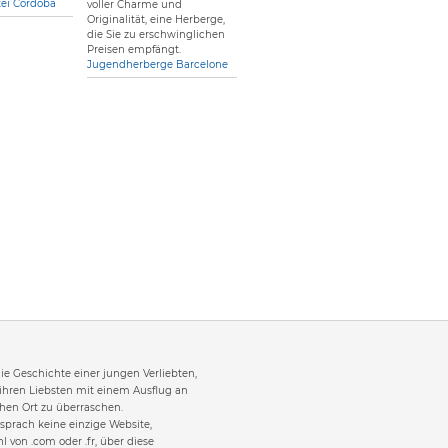
tei Córdoba
voller Charme und
Originalität, eine Herberge,
die Sie zu erschwinglichen
Preisen empfängt.
Jugendherberge Barcelone
 die Geschichte einer jungen Verliebten,
 ihren Liebsten mit einem Ausflug an
en Ort zu überraschen.
sprach keine einzige Website,
l von .com oder .fr, über diese