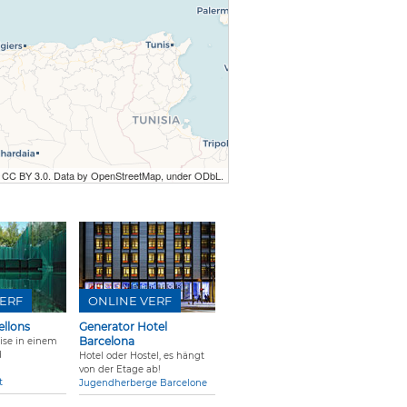
r CC BY 3.0. Data by OpenStreetMap, under ODbL.
ERF
ONLINE VERF
ellons
Generator Hotel
Barcelona
ise in einem
d
Hotel oder Hostel, es hängt
von der Etage ab!
t
Jugendherberge Barcelone