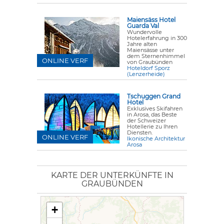
Maiensäss Hotel
Guarda Val
Wundervolle
Hotelerfahrung in 300
Jahre alten
Maiensässe unter
dem Sternenhimmel
ONLINE VERF
von Graubünden
Hoteldorf Sporz
(Lenzerheide)
Tschuggen Grand
Hotel
Exklusives Skifahren
in Arosa, das Beste
der Schweizer
Hotellerie zu Ihren
Diensten.
ONLINE VERF
Ikonische Architektur
Arosa
KARTE DER UNTERKÜNFTE IN
GRAUBÜNDEN
+