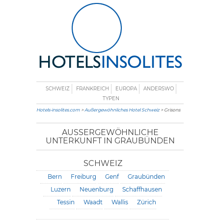
SCHWEIZ
FRANKREICH
EUROPA
ANDERSWO
TYPEN
Hotels-insolites.com
>
Außergewöhnliches Hotel Schweiz
> Grisons
AUSSERGEWÖHNLICHE U
NTERKUNFT IN GRAUBÜNDEN
SCHWEIZ
Bern
Freiburg
Genf
Graubünden
Luzern
Neuenburg
Schaffhausen
Tessin
Waadt
Wallis
Zürich