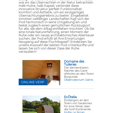
wie wir das Übernachten in der Natur betrachten.
Halb Hütte, halb Kapsel, verbindet diese
innovative Struktur perfekt Funktionalität,
Komfort und Ästhetik, um ein einzigartiges
Übernachtungserlebnis zu bieten. Eingebettet
inmitten vielfältiger Landschaften fügt sich der
Pod harmonisch in seine Umgebung ein und
bietet zugleich einen gemütlichen Rückzugsort
für alle, die dem Alltag entfliehen möchten. Ob Sie
eine totale Naturerfahrung, einen Moment der
Ruhe oder ein neues architektonisches Abenteuer
suchen, der Pod erfüllt all Ihre Erwartungen.
Neugierig auf diese Fluchtkapsel? Entdecken Sie
unsere Auswahl der besten Pod-Unterkünfte und
lassen Sie sich von dieser Oase der Ruhe
verzaubern!
Domaine des
Tuileries
Die sternenklaren
Nächte des Carré
d'étoiles an den Toren
Burgunds.
Observatorium Salins
ONLINE VERF
EcÔtelia
Einsteigen an den
Toren von Sauternes
für eine Reise über
die fünf Kontinente.
Hütte Le Nizan