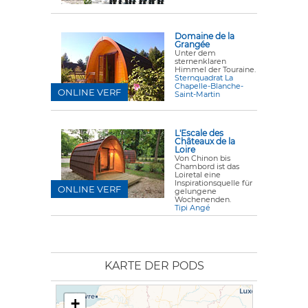
Domaine de la
Grangée
Unter dem
sternenklaren
Himmel der Touraine.
Sternquadrat La
Chapelle-Blanche-
ONLINE VERF
Saint-Martin
L'Escale des
Châteaux de la
Loire
Von Chinon bis
Chambord ist das
Loiretal eine
Inspirationsquelle für
ONLINE VERF
gelungene
Wochenenden.
Tipi Angé
KARTE DER PODS
+