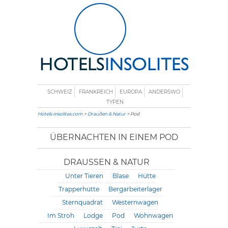
SCHWEIZ
FRANKREICH
EUROPA
ANDERSWO
TYPEN
Hotels-insolites.com
>
Draußen & Natur
> Pod
ÜBERNACHTEN IN EINEM POD
DRAUSSEN & NATUR
Unter Tieren
Blase
Hütte
Trapperhütte
Bergarbeiterlager
Sternquadrat
Westernwagen
Im Stroh
Lodge
Pod
Wohnwagen