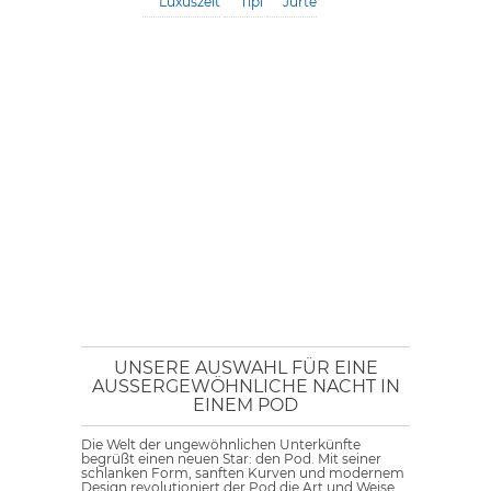
Luxuszelt
Tipi
Jurte
UNSERE AUSWAHL FÜR EINE
AUSSERGEWÖHNLICHE NACHT IN E
INEM POD
Die Welt der ungewöhnlichen Unterkünfte
begrüßt einen neuen Star: den Pod. Mit seiner
schlanken Form, sanften Kurven und modernem
Design revolutioniert der Pod die Art und Weise,