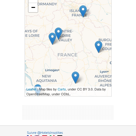
−
Leaflet
| Map tiles by
Carto
, under CC BY 3.0. Data by
OpenStreetMap, under ODbL.
Versione it
Suivre @HotelsInsolites
English version