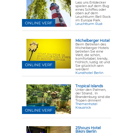
Lass uns Entdecker
spielen auf dem Bug
eines Schiffes oder
oben auf dem
Leuchtturm Bell Rock
im Europa Park.
ONLINE VERF
Leuchtturm Rust
Michelberger Hotel
Beim Betreten des
Michelberger Hotels
betreten Sie eine
Welt, die schön,
komfortabel, trendy,
fröhlich, lustig ist und
ONLINE VERF
Sie glücklich sein
werden!
Kunsthotel Berlin
Tropical Islands
Unter den Palmen,
der Strand... In
Brandenburg sind die
Tropen drinnen!
Themenhotel
Krausnick
ONLINE VERF
25hours Hotel
Bikini Berlin