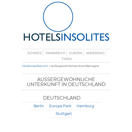
SCHWEIZ
FRANKREICH
EUROPA
ANDERSWO
TYPEN
Hotels-insolites.com
> Außergewöhnliches Hotel Allemagne
AUSSERGEWÖHNLICHE U
NTERKUNFT IN DEUTSCHLAND
DEUTSCHLAND
Berlin
Europa Park
Hamburg
Stuttgart