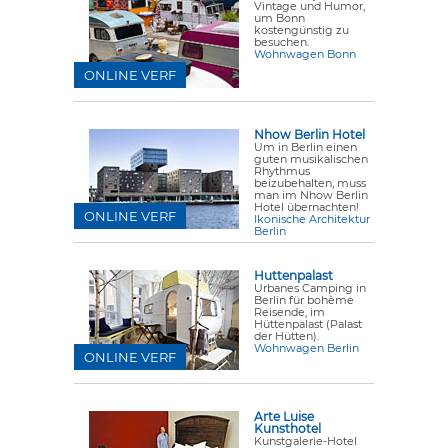
Vintage und Humor,
um Bonn
kostengünstig zu
besuchen.
Wohnwagen Bonn
ONLINE VERF
Nhow Berlin Hotel
Um in Berlin einen
guten musikalischen
Rhythmus
beizubehalten, muss
man im Nhow Berlin
Hotel übernachten!
ONLINE VERF
Ikonische Architektur
Berlin
Huttenpalast
Urbanes Camping in
Berlin für bohème
Reisende, im
Hüttenpalast (Palast
der Hütten).
Wohnwagen Berlin
ONLINE VERF
Arte Luise
Kunsthotel
Kunstgalerie-Hotel