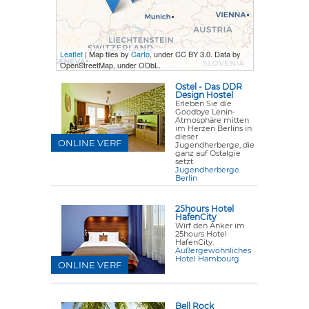
Leaflet
| Map tiles by
Carto
, under CC BY 3.0. Data by
OpenStreetMap, under ODbL.
Ostel - Das DDR
Design Hostel
Erleben Sie die
Goodbye Lenin-
Atmosphäre mitten
im Herzen Berlins in
dieser
ONLINE VERF
Jugendherberge, die
ganz auf Ostalgie
setzt.
Jugendherberge
Berlin
25hours Hotel
HafenCity
Wirf den Anker im
25hours Hotel
HafenCity.
Außergewöhnliches
Hotel Hambourg
ONLINE VERF
Bell Rock