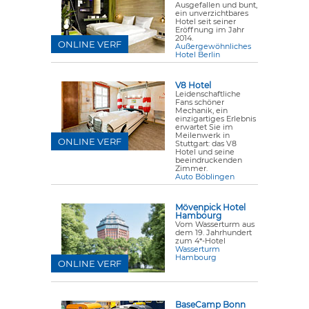
Ausgefallen und bunt,
ein unverzichtbares
Hotel seit seiner
Eröffnung im Jahr
2014.
ONLINE VERF
Außergewöhnliches
Hotel Berlin
V8 Hotel
Leidenschaftliche
Fans schöner
Mechanik, ein
einzigartiges Erlebnis
erwartet Sie im
Meilenwerk in
ONLINE VERF
Stuttgart: das V8
Hotel und seine
beeindruckenden
Zimmer.
Auto Böblingen
Mövenpick Hotel
Hambourg
Vom Wasserturm aus
dem 19. Jahrhundert
zum 4*-Hotel
Wasserturm
Hambourg
ONLINE VERF
BaseCamp Bonn